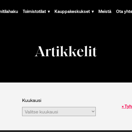
mitilahaku
Toimistotilat
Kauppakeskukset
Meistä
Ota yht
Artikkelit
Kuukausi
× Tyh