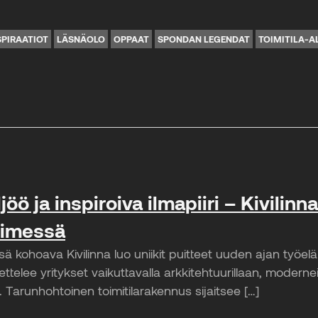
SPIRAATIOT
LÄSNÄOLO
OPPAAT
SPONDAN LEGENDAT
TOIMITILA-A
jöö ja inspiroiva ilmapiiri – Kivilinn
timessä
 kohoava Kivilinna luo uniikit puitteet uuden ajan työel
ettelee yritykset vaikuttavalla arkkitehtuurillaan, moderneill
n. Tarunhohtoinen toimitilarakennus sijaitsee […]