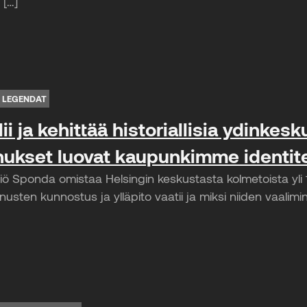
 […]
 LEGENDAT
i ja kehittää historiallisia ydinkes
nukset luovat kaupunkimme identit
htiö Sponda omistaa Helsingin keskustasta kolmetoista yli
nnusten kunnostus ja ylläpito vaatii ja miksi niiden vaalim