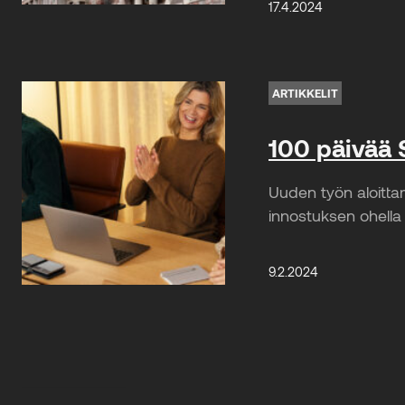
17.4.2024
ARTIKKELIT
100 päivää 
Uuden työn aloitta
innostuksen ohella 
9.2.2024