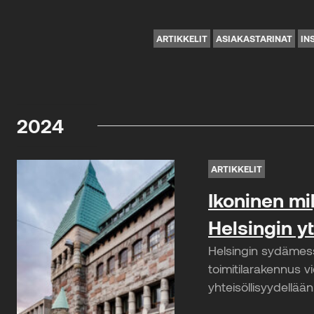
ARTIKKELIT
ASIAKASTARINAT
IN
2024
ARTIKKELIT
Ikoninen mil
Helsingin y
Helsingin sydämessä
toimitilarakennus vi
yhteisöllisyydellää