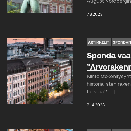
August Nordbergin
7.8.2023
ARTIKKELIT
SPONDAN
Sponda vaali
”Arvoraken
Kiinteistökehitysy
historiallisten rake
tärkeää? […]
21.4.2023