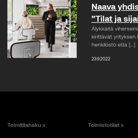
Naava yhdis
”Tilat ja sij
Älykkäitä viherseini
kirittävät yrityksen
henkilöstö että […]
23.9.2022
Toimitilahaku »
Toimistotilat »