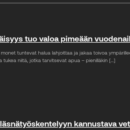
äisyys tuo valoa pimeään vuodena
 monet tuntevat halua lahjoittaa ja jakaa toivoa ympärill
ja tukea niitä, jotka tarvitsevat apua – pienilläkin […]
 läsnätyöskentelyyn kannustava veto