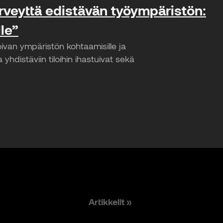
rveyttä edistävän työympäristön:
lle”
roivan ympäristön kohtaamisille ja
 yhdistäviin tiloihin ihastuivat sekä
Artikkelit »