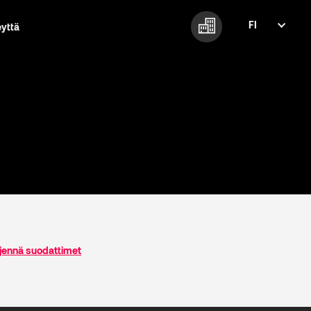
FI
eyttä
FI
EN
jennä suodattimet