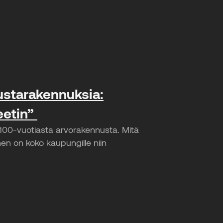
kustarakennuksia:
eetin”
 100-vuotiasta arvorakennusta. Mitä
inen on koko kaupungille niin