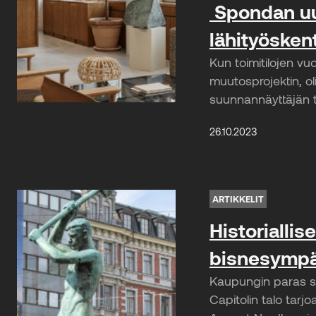
Spondan uus
lähityösken
Kun toimitilojen v
muutosprojektin, ol
suunnannäyttäjän ti
26.10.2023
ARTIKKELIT
Historiallis
bisnesympä
Kaupungin paras si
Capitolin talo tarjo