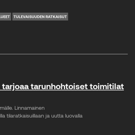
LUEET
TULEVAISUUDEN RATKAISUT
a tarjoaa tarunhohtoiset toimitilat
ämälle. Linnamainen
a tilaratkaisuillaan ja uutta luovalla