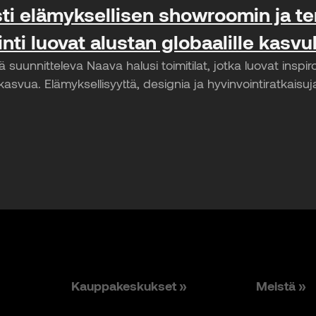
ti elämyksellisen showroomin ja te
ainti luovat alustan globaalille kasvu
ä suunnitteleva Naava halusi toimitilat, jotka luovat inspi
 kasvua. Elämyksellisyyttä, designia ja hyvinvointiratkaisuja
Kauppakeskukset »
Meistä »