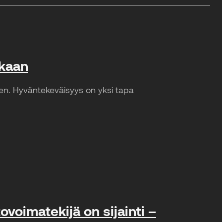
ikaan
een. Hyväntekeväisyys on yksi tapa
voimatekijä on sijainti –