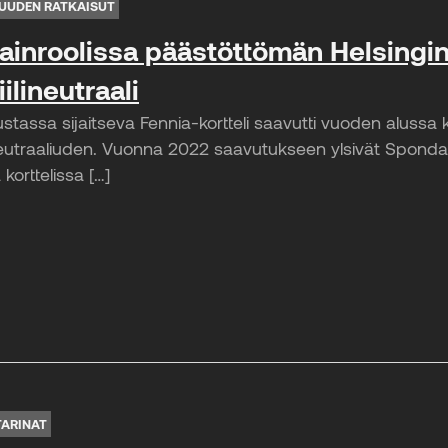
UUDEN RATKAISUT
vainroolissa päästöttömän Helsingi
iilineutraali
ustassa sijaitseva Fennia-kortteli saavutti vuoden alussa
ineutraaliuden. Vuonna 2022 saavutukseen ylsivät Spondan 
korttelissa […]
TARINAT