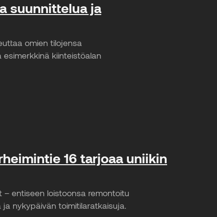
a suunnittelua ja
euttaa omien tilojensa
a esimerkkinä kiinteistöalan
rheimintie 16 tarjoaa uniikin
t – entiseen loistoonsa remontoitu
iä ja nykypäivän toimitilaratkaisuja.