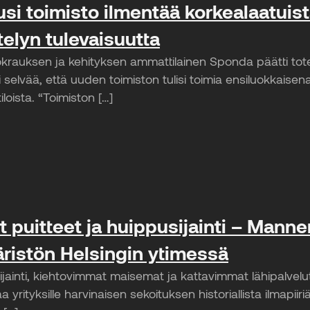
i toimisto ilmentää korkealaatuist
telyn tulevaisuutta
uokrauksen ja kehityksen ammattilainen Sponda päätti tot
i selvää, että uuden toimiston tulisi toimia ensiluokkaisen
loista. “Toimiston […]
et puitteet ja huippusijainti – Manne
ristön Helsingin ytimessä
jainti, kiehtovimmat maisemat ja kattavimmat lähipalvelu
aa yrityksille harvinaisen sekoituksen historiallista ilmapiir