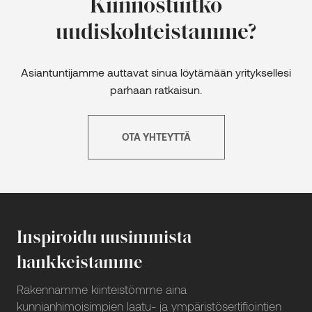
Kiinnostuitko
uudiskohteistamme?
Asiantuntijamme auttavat sinua löytämään yrityksellesi
parhaan ratkaisun.
OTA YHTEYTTÄ
Inspiroidu uusimmista
hankkeistamme
Rakennamme kiinteistömme aina
kunnianhimoisimpien laatu- ja ympäristösertifiointien