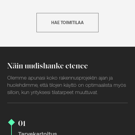
HAE TOIMITILAA
Näin uudishanke etenee
Olemme apunasi koko rakennusprojektin ajan ja
huolehdimme, että tilojen käyttö on optimaalista myös
silloin, kun yrityksesi tilatarpeet muuttuvat.
01
Tarvekartoitus