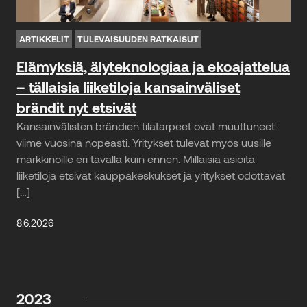
ARTIKKELIT
TULEVAISUUDEN RATKAISUT
Elämyksiä, älyteknologiaa ja ekoajattelua
– tällaisia liiketiloja kansainväliset
brändit nyt etsivät
Kansainvälisten brändien tilatarpeet ovat muuttuneet
viime vuosina nopeasti. Yritykset tulevat myös uusille
markkinoille eri tavalla kuin ennen. Millaisia asioita
liiketiloja etsivät kauppakeskukset ja yritykset odottavat
[…]
8.6.2026
2023