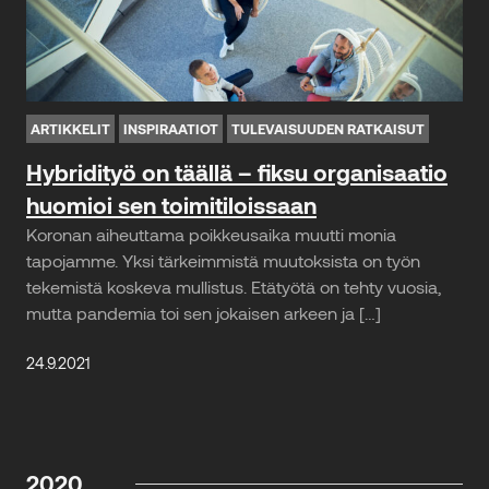
ARTIKKELIT
INSPIRAATIOT
TULEVAISUUDEN RATKAISUT
Hybridityö on täällä – fiksu organisaatio
huomioi sen toimitiloissaan
Koronan aiheuttama poikkeusaika muutti monia
tapojamme. Yksi tärkeimmistä muutoksista on työn
tekemistä koskeva mullistus. Etätyötä on tehty vuosia,
mutta pandemia toi sen jokaisen arkeen ja […]
24.9.2021
2020