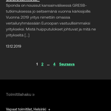
Sponda on noussut kansainvälisessä GRESB-
tutkimuksessa jo seitsemänä vuonna kärkisijoille.
Vuonna 2019 yritys nimettiin omassa
vertailuryhmässään Euroopan vastuullisimmaksi
yritykseksi. Mistä huipputulokset johtuvat ja mitä ne
yritykseltä […]
13.12.2019
Artikkelinavigaatio
1
2
…
4
Seuraava
Toimitilahaku »
Vapaat toimitilat, Helsinki