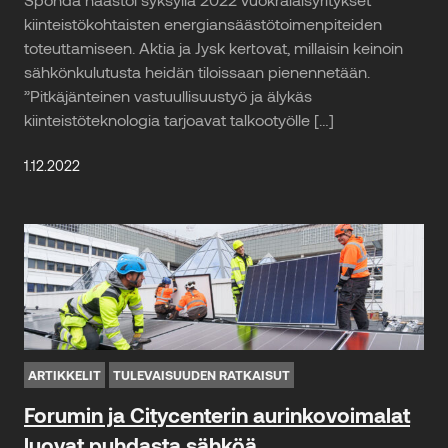
kiinteistökohtaisten energiansäästötoimenpiteiden
toteuttamiseen. Aktia ja Jysk kertovat, millaisin keinoin
sähkönkulutusta heidän tiloissaan pienennetään.
”Pitkäjänteinen vastuullisuustyö ja älykäs
kiinteistöteknologia tarjoavat talkootyölle […]
1.12.2022
ARTIKKELIT
TULEVAISUUDEN RATKAISUT
Forumin ja Citycenterin aurinkovoimalat
luovat puhdasta sähköä