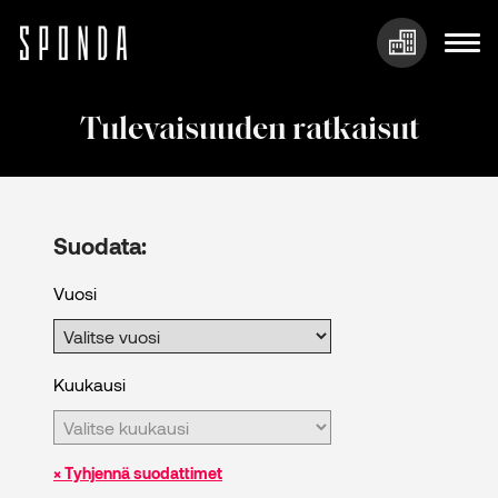
Hyppää
sisältöön
Tulevaisuuden ratkaisut
Suodata:
Vuosi
Kuukausi
× Tyhjennä suodattimet