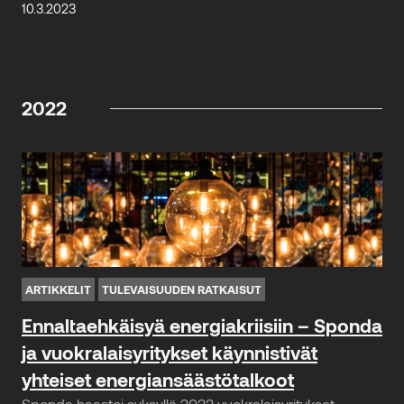
10.3.2023
2022
ARTIKKELIT
TULEVAISUUDEN RATKAISUT
Ennaltaehkäisyä energiakriisiin – Sponda
ja vuokralaisyritykset käynnistivät
yhteiset energiansäästötalkoot
Sponda haastoi syksyllä 2022 vuokralaisyritykset