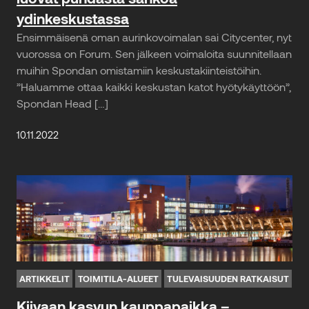
ydinkeskustassa
Ensimmäisenä oman aurinkovoimalan sai Citycenter, nyt
vuorossa on Forum. Sen jälkeen voimaloita suunnitellaan
muihin Spondan omistamiin keskustakiinteistöihin.
”Haluamme ottaa kaikki keskustan katot hyötykäyttöön”,
Spondan Head […]
10.11.2022
ARTIKKELIT
TOIMITILA-ALUEET
TULEVAISUUDEN RATKAISUT
Kiivaan kasvun kauppapaikka –