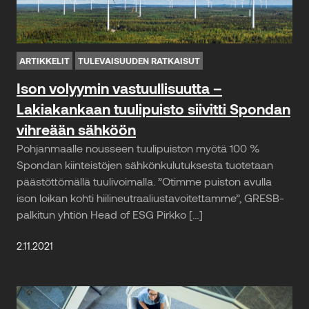
ARTIKKELIT
TULEVAISUUDEN RATKAISUT
Ison volyymin vastuullisuutta –
Lakiakankaan tuulipuisto siivitti Spondan
vihreään sähköön
Pohjanmaalle nousseen tuulipuiston myötä 100 %
Spondan kiinteistöjen sähkönkulutuksesta tuotetaan
päästöttömällä tuulivoimalla. ”Otimme puiston avulla
ison loikan kohti hiilineutraaliustavoitettamme”, GRESB-
palkitun yhtiön Head of ESG Pirkko […]
2.11.2021