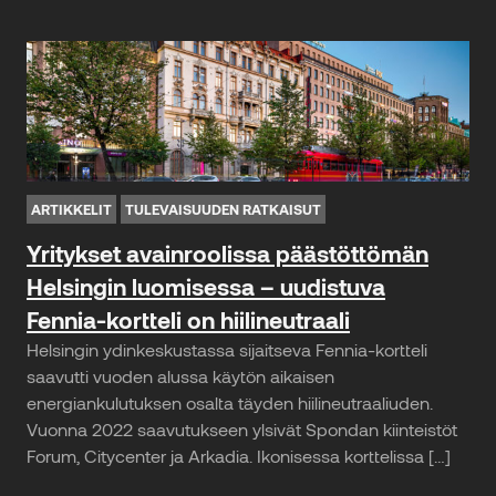
ARTIKKELIT
TULEVAISUUDEN RATKAISUT
Yritykset avainroolissa päästöttömän
Helsingin luomisessa – uudistuva
Fennia-kortteli on hiilineutraali
Helsingin ydinkeskustassa sijaitseva Fennia-kortteli
saavutti vuoden alussa käytön aikaisen
energiankulutuksen osalta täyden hiilineutraaliuden.
Vuonna 2022 saavutukseen ylsivät Spondan kiinteistöt
Forum, Citycenter ja Arkadia. Ikonisessa korttelissa […]