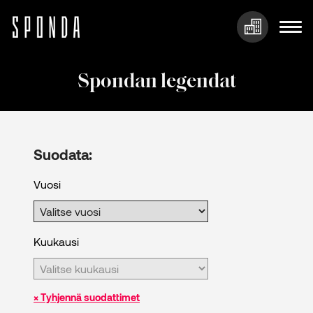
Hyppää
sisältöön
Spondan legendat
Suodata:
Vuosi
Kuukausi
× Tyhjennä suodattimet