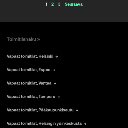
Artikkelinavigaatio
1
2
3
Seuraava
Toimitilahaku »
Vapaat toimitilat, Helsinki
Vapaat toimitilat, Espoo
Vapaat toimitilat, Vantaa
Vapaat toimitilat, Tampere
Vapaat toimitilat, Pääkaupunkiseutu
Vapaat toimitilat, Helsingin ydinkeskusta