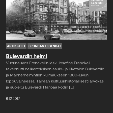
ARTIKKELIT
SPONDAN LEGENDAT
Bulevardin helmi
Vuorineuvos Frenckellin leski Josefine Frenckell
rakennutti nelikerroksisen asuin- ja liiketalon Bulevardin
ja Mannerheimintien kulmaukseen 1800-luvun
loppuvaiheessa. Tänään kulttuurihistoriallisesti arvokas
ja suojeltu Bulevardi 1 tarjoaa kodin […]
6.12.2017