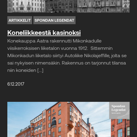
ARTIKKELIT
SPONDAN LEGENDAT
Koneliikkeestä kasinoksi
Konekauppa Aatra rakennutti Mikonkadulle
viisikerroksisen liiketalon vuonna 1912. Sittemmin
Mikonkadun liiketalo siirtyi Autoliike Nikolajeffille, jolta se
sai nykyisen nimensäkin. Rakennus on tarjonnut tilansa
niin koneiden […]
6.12.2017