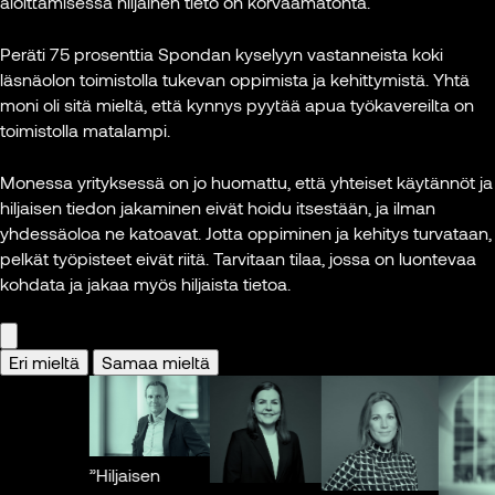
ä
aloittamisessa hiljainen tieto on korvaamatonta.
tunnetiloj
toisen ihmisen
perustettu
Kannustan
on myös
kanssa samassa
sille
yrityksiä
Peräti 75 prosenttia Spondan kyselyyn vastanneista koki
auttaa ja
tilassa. Silloin
ajatukselle,
satsaamaan
läsnäolon toimistolla tukevan oppimista ja kehittymistä. Yhtä
autettav
syntyy maailman
että
kaikesta
moni oli sitä mieltä, että kynnys pyytää apua työkavereilta on
etuoikeu
upeimpia juttuja.”
saadaan
huolimatta
toimistolla matalampi.
yhteisess
mukaan
inhimillisyyteen.”
jossa mi
Henrik Dettmann
parhaat
Monessa yrityksessä on jo huomattu, että yhteiset käytännöt ja
olla oma 
Valmentaja
osaajat
Perttu Pölönen
hiljaisen tiedon jakaminen eivät hoidu itsestään, ja ilman
jakaa l
ympäri
Futuristi,
yhdessäoloa ne katoavat. Jotta oppiminen ja kehitys turvataan,
kanssa t
Kuva: Mikko Stig,
maailmaa.
tietokirjailija,
pelkät työpisteet eivät riitä. Tarvitaan tilaa, jossa on luontevaa
ajatukse
Lehtikuva
puhuja
kohdata ja jakaa myös hiljaista tietoa.
saada a
Yleisesti
tulee
ottaen siitä
Kuva: Jarkko
epäonnis
on hyötyä
Mikkonen
Eri mieltä
Samaa mieltä
yrityksen
Henrik 
kasvulle ja
Valment
kehitykselle,
että ollaan
Kuva: Mi
”Hiljaisen
myös
Lehtikuv