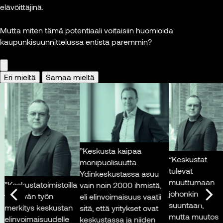
kokea
elävöittäjinä.
hybridityön
tehokkaaksi,
Mutta miten tämä potentiaali voitaisiin huomioida
heidän
kaupunkisuunnittelussa entistä paremmin?
osaamisensa
ei siirry etänä
samalla tavalla.
Eri mieltä
Samaa mieltä
Ja juuri sitä
osaamista
nuoremmat
työntekijät
tarvitsevat.”
”Keskusta kaipaa
Christian
”Keskustat
monipuolisuutta.
Hohenthal
tulevat
Ydinkeskustassa asuu
Toimitusjohtaja,
muuttumaan
eskustatoimistoilla
vain noin 2000 ihmistä,
Sponda
johonkin
”Ma
htävän työn
eli elinvoimaisuus vaatii
suuntaan,
ky
rkitys keskustan
sitä, että yritykset ovat
Kuva: Sponda
mutta muutos
kul
invoimaisuudelle
keskustassa ja niiden