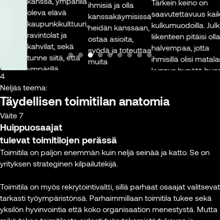
kanssa, ympärillä
Tärkein keino on
ihmisiä ja olla
oleva elävä
saavutettavuus kaikill
kanssakäymisissä
kaupunkikulttuuri,
kulkumuodoilla. Julkis
heidän kanssaan,
ravintolat ja
liikenteen pitäisi olla
ostaa asioita,
kahvilat, sekä
halvempaa, jotta
syödä ja toteuttaa
tunne siitä, että
ihmisillä olisi matalamp
muita
ympärillä
kynnys hypätä bussiin 
perustarpeitaan.
4
tapahtuu – tämä
tulla keskustaan – my
Näistä on heille
Neljäs teema:
kaikki lisää halua
töihin. Pysäköinti saisi
hyötyä joko
Täydellisen toimitilan anatomia
tulla paikan
myös olla helpompaa.
sosiaalisesti tai
päälle. Työpäivän
Maan alla on paljon
Väite 7
taloudellisesti.
a
jälkeen voi tavata
Huippuosaajat
pysäköintitilaa, mutta 
Siksi sinne
 että
ystäviä tai hoitaa
on hinnoiteltu liian
tulevat toimitilojen perässä
keskustaan
ä
asioita, mikä
kalliiksi. Toivoisin
pyritään ja kaikki,
Toimitila on paljon enemmän kuin neljä seinää ja katto. Se on
kiksi
tekee arjesta
yhteiskampanjoita, joil
mikä tukee näitä
yrityksen strateginen kilpailutekijä.
s
sujuvampaa.
saataisiin hintoja
tarpeita, tukee
Keskusta-alueet
alemmas. Pysäköinti
viihtymistä
Toimitila on myös rekrytointivaltti, sillä parhaat osaajat valitsevat
ovat vahvoilla
voisi olla halvempaa
keskustassa.”
tarkasti työympäristönsä. Parhaimmillaan toimitila tukee sekä
tässä työelämän
esimerkiksi iltapäivisin 
yksilön hyvinvointia että koko organisaation menestystä. Mutta
muutoksessa, ja
silloin, kun käytät jonki
Tuomas Hakala