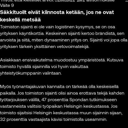
varmistaa, että
pitk
Väite 9
vastuun huolehtia
tiloista olivat
se myös pysyy
kesk
Säkkituolit eivät kiinnosta ketään, jos ne ovat
hyvinvoinnistamme
teydessä suurempaan
hiljaisena.
työt
keskellä metsää
– sovellukset
ätyömäärään. Eli
Keskittymiseen
myös
muistuttavat meitä
elteinen kokemus
Toimiston sijainti ei ole vain logistinen kysymys, se on osa
tarvitaan myös
liikkumisesta ja
tiloista ajoi ihmisiä
yrityksen käyntikorttia. Keskeinen sijainti kertoo brändistä, sen
eri kokoisia
Virp
nukkumisesta ja
iin etätöihin.
arvoista ja siitä, miten dynaaminen yritys on. Sijainti voi jopa olla
tiloja ja niissä
Työ-
palkitsevat sitten
yrityksen tärkein yksittäinen vetovoimatekijä.
on hyvä olla
orga
pisteillä. Ihminen
önteiset kokemukset
myös näyttöjä.”
dose
kaipaa edellytyksiä
ötiloista olivat myös
Asiakkaan ensivaikutelma muodostuu ympäristöstä. Kutsuva
tutki
sille, että kehosta ja
teydessä parempaan
toimisto hyvällä sijainnilla voi hyvin vaikuttaa
Iina Vapaavuori
Työt
mielestä
öhyvinvointiin. Voidaan
yhteistyökumppanin valintaan.
Head of
huolehtiminen
is päätellä, että hyvä
Leasing,
Kuva
onnistuu helposti
örauha voi jopa suojata
Myös työnantajakuvan kannalta on tärkeää olla keskeisellä
Sponda
työssä.”
yiltä
paikalla. Jos toimiston sijainti olisi ainoa erottava tekijä kahden
irauspoissaoloilta.”
työtarjouksen välillä, 47 prosenttia Spondan tutkimukseen
Kuva: Sponda
Perttu Pölönen
vastanneista valitsisi työpaikan Helsingin keskustassa. Jos
Futuristi,
rpi Ruohomäki
toimisto sijaitsisi Helsingin keskustassa muun sijainnin sijaan,
tietokirjailija, puhuja
ö- ja
32 prosenttia vastaajista kävisi toimistolla useammin.
ganisaatiopsykogian