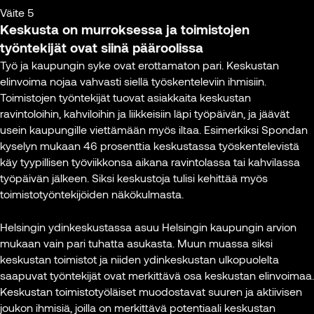
kadonneet.
prosessei
tärkeää
Väite 5
Jotta ne
nuoremmille
Keskusta on murroksessa ja toimistojen
Iina
saadaan
Virpi Ru
työntekijöille,
Vapaavuori
työntekijät ovat siinä
pääroolissa
palautettua,
Työ- ja
jotka oppivat
Head of
Työ ja kaupungin syke ovat erottamaton pari. Keskustan
tarvitaan tiloja
organisa
kokeneemmilta
Leasing,
elinvoima nojaa vahvasti siellä työskenteleviin ihmisiin.
yhdessä
dosentti,
kollegoilta –
Sponda
Toimistojen työntekijät tuovat asiakkaita keskustan
olemiseen ja
tutkija,
esimerkiksi
ravintoloihin, kahviloihin ja liikkeisiin läpi työpäivän, ja jäävät
vapaaseen
Työtervey
juniori-seniori-
Kuva: Sponda
usein kaupungille viettämään myös iltaa. Esimerkiksi Spondan
työskentelyyn.”
asetelmassa.
kyselyn mukaan 46 prosenttia keskustassa työskentelevistä
Kuva: Nin
Jos tätä ei ole
käy tyypillisen työviikkonsa aikana ravintolassa tai kahvilassa
Marianne
ratkaistu
työpäivän jälkeen. Siksi keskustoja tulisi kehittää myös
Hoffmann
hybridiajan
toimistotyöntekijöiden näkökulmasta.
COO, Head of
työssä, nuoret
Asset
saattavat
Helsingin ydinkeskustassa asuu Helsingin kaupungin arvion
Management,
lähteä
mukaan vain pari tuhatta asukasta. Muun muassa siksi
Sponda
oppimaan
keskustan toimistot ja niiden ydinkeskustan ulkopuolelta
muualle. Vaikka
saapuvat työntekijät ovat merkittävä osa keskustan elinvoimaa.
Kuva: Sponda
seniorit
Keskustan toimistotyöläiset muodostavat suuren ja aktiivisen
saattavat
joukon ihmisiä, joilla on merkittävä potentiaali keskustan