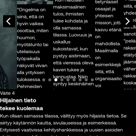
hetkissä
tietynlaiset
siitä, ett
maksimaalinen
toimistolla.”
osaajat ja
”Ongelma on
yhdessä 
tulos, ihmisten
yhteisen
siinä, että on
tärkeän 
tulee kohdata ja
Marcus Reijonen
mission, jotta
hyvin vaikea
äärellä. 
olla samassa
HR-johtaja,
kasvu etänä
osoittaa, miten
sanotaan
tilassa. Luovuus ja
Sponda
on
huumori,
”peliä tä
uskallus
mahdollista.
myötätunto tai
rakastaa
kukoistavat, kun
Kuva: Sponda
Maailmalla
uteliaisuus
etätyösk
pystyy aistimaan,
on
työpaikalla
jäämine
että vieressä oleva
esimerkkejä
näkyvät viivan
vähentä
kaveri tukee ja
siitä, että
alla yrityksen
rakkautta
kannustaa. Näin
organisaatio
tuloksessa.
koska r
syntyy keskinäinen
voi
Pehmeiden
perustuu
luottamus.
menestyä
Väite 4
taitojen ja
keskinä
Urheilujoukkueessa
myös täysin
Hiljainen tieto
inhimillisen
vuorova
puhumme
etänä. Mutta
kanssakäymisen
tekee kuolemaa
ja läsnä
kollektiivisesta
noissa
arvoa on todella
lta,
Kun ollaan samassa tilassa, välittyy myös hiljaista tietoa. Se
itseluottamuksesta
esimerkeissä
vaikea mitata
siirtyy käytännön kautta, sivulauseissa ja esimerkeissä.
Etänä ei
ja se on tunne,
koko firma
ainakaan
ivät
Erityisesti vaativissa kehityshankkeissa ja uusien asioiden
aistimaa
jonka kokee vain
on
välittömästi.