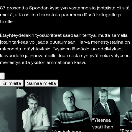
Futuristi,
digitaalisesti.
aikana 
87 prosenttia Spondan kyselyyn vastanneista johtajista oli sitä
tietokirjailija,
mikrota
mieltä, että on itse toimistolla paremmin läsnä kollegoille ja
puhuja
Ilman
työymp
tiimille.
säännöllisiä
tulee tu
Kuva: Jarkko
kohtaamisia
Se myös
Etäyhteydelläkin työsuoritteet saadaan tehtyä, mutta samalla
Mikkonen
selvitään kyllä
työnteki
jotain tärkeää voi jäädä puuttumaan. Harva menestystarina on
työtehtävistä,
taukoje
rakennettu etäyhteyksin. Fyysinen läsnäolo luo edellytykset
mutta
on sallit
luovuudelle ja innovaatioille. Juuri niistä syntyvät sekä yrityksen
yhteisöllisyys,
menestys että yksilön ammatillinen kasvu.
yhteenkuuluvuus
Marian
ja spontaanit
Hoffma
oivallukset jäävät
COO, H
Eri mieltä
Samaa mieltä
helposti
Asset
puuttumaan. Ne
Manag
syntyvät usein
Spond
juuri
kahvikoneella,
Kuva: 
lounaalla tai
”Yleensä
pienissä arjen
vaatii ihan
”Pitää ol
”Kun halutaan