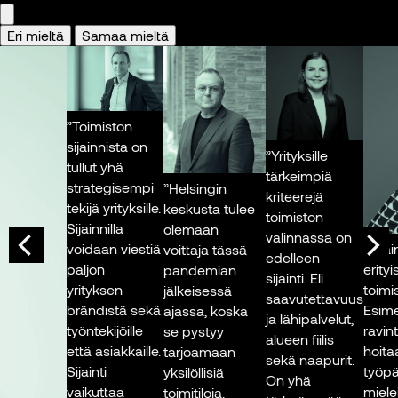
Kuva: Jarkko
sentti, johtava tutkija,
Mikkonen
öterveyslaitos
Eri mieltä
Samaa mieltä
va: Nina Karlsson
”Toimiston
sijainnista on
”Yrityksille
tullut yhä
tärkeimpiä
strategisempi
”Helsingin
kriteerejä
tekijä yrityksille.
keskusta tulee
toimiston
Sijainnilla
olemaan
valinnassa on
”Sijainn
voidaan viestiä
voittaja tässä
edelleen
erityise
paljon
pandemian
sijainti. Eli
toimisto
yrityksen
jälkeisessä
saavutettavuus
Esimerki
brändistä sekä
ajassa, koska
ja lähipalvelut,
ravintol
työntekijöille
se pystyy
alueen fiilis
hoitaa a
että asiakkaille.
tarjoamaan
sekä naapurit.
työpäiv
Sijainti
yksilöllisiä
On yhä
mielek
vaikuttaa
toimitiloja.