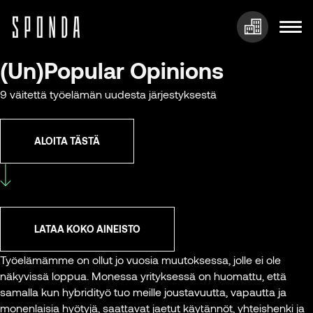
Hyppää
(Un)
Popular Opinions
sisältöön
9 väitettä työelämän uudesta järjestyksestä
ALOITA TÄSTÄ
LATAA KOKO AINEISTO
Työelämämme on ollut jo vuosia muutoksessa, jolle ei ole
näkyvissä loppua. Monessa yrityksessä on huomattu, että
samalla kun hybridityö tuo meille joustavuutta, vapautta ja
monenlaisia hyötyjä, saattavat jaetut käytännöt, yhteishenki ja