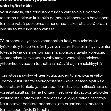
vain työn takia
Voisi kuvitella, että toimistolle tullaan vain töihin. Spondan
teettämä tutkimus kuitenkin paljastaa kiinnostavan havainnon:
toimisto vetää puoleensa nimenomaan siksi, että siellä ollaan
ihmisiä toisten ihmisten kanssa.
73 prosenttia kyselyyn vastanneista koki, että toimistolla
työskentely tukee heidän hyvinvointiaan. Keskeisin hyvinvointia
tukeva tekijä oli nimenomaan mahdollisuus tavata kollegoja.
Kohtaamiset kasvotusten vahvistavat vastaajien mielestä
yhteenkuuluvuuden tunnetta ja lisäävät arjen mielekkyyttä.
Toimistossa syntyy yhteenkuuluvuuden tunne, joka ei välity
Teams-kutsuista tai sähköposteista. Siellä jaetaan ajatuksia,
tuuletetaan tunteita ja nauretaan ohikiitävissä hetkissä, joita ei
voi aikatauluttaa. Nämä kohtaamiset rakentavat työntekijöiden
keskinäistä luottamusta, resilienssiä ja kykyä ratkoa ristiriitoja.
Ne tuottavat henkistä pääomaa, jota organisaatio tarvitsee
toimiakseen täydellä teholla.