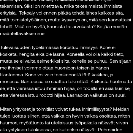
tekemisen. Siksi on mietittävä, mikä tekee meistä ihmisistä
erityisiä. Tekoäly voi ennen pitkää tehdä lähes kaikkea sitä,
mitä toimistotyöläinen, mutta kysymys on, mitä sen kannattaisi
tehdä. Mikä on hyvää, kaunista tai arvokasta? Se jää meidän
määriteltäväksemme.
Tulevaisuuden työelämässä korostuu ihmisyys. Kone ei
kosketa, hengitä eikä ole läsnä. Koneella voi olla kaikki tieto,
mutta se ei välitä esimerkiksi siitä, kenelle se puhuu. Sen sijaan
me ihmiset voimme ottaa huomioon toisen ja hänen
tilanteensa. Kone voi vain teeskennellä tätä kaikkea, ja
monessa tilanteessa se saattaa toki riittää. Kaikesta huolimatta
se, että vieressä istuu ihminen hiljaa, on todella eri asia kuin se,
että vieressä istuu robotti hiljaa. Läsnäolon vaikutus on suuri.
Miten yritykset ja toimitilat voivat tukea inhimillisyyttä? Meidän
tulee luottaa siihen, että vaikka on hyvin vaikea osoittaa, miten
huumori, myötätunto tai uteliaisuus työpaikalla näkyvät viivan
alla yrityksen tuloksessa, ne kuitenkin näkyvät. Pehmeiden