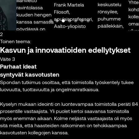
illanvietto
Yhteisis
Aalto-yliopisto
keskustelu
Frank Martela
ravintolassa
kohdat
rönsyilee,
Filosofi,
kuuden hengen
kollego
Kuva: Johannes
puhumme
apulaisprofessori,
kanssa samassa
oman ti
Terhemaa
päällekkäin,
Aalto-yliopisto
pöydässä on
ulkopuo
juttu lähtee
2
täysin eri asia
Samalla
lentoon,
Kuva: Johannes
Toinen teema:
kuin yrittää
vaihtaa 
näemme
Terhemaa
Kasvun ja innovaatioiden edellytykset
käydä samaa
käytänn
toistemme
keskustelua eri
Väite 3
joita ei 
reaktiot.
paikoista
Parhaat ideat
mainitt
Silloin on
ikki
etäyhteyden
varsina
syntyvät kasvotusten
hauskaa ja
kautta. Fyysinen
palaver
Spondan tutkimus osoittaa, että toimistolla työskentely tukee
saamme
läsnäolo
Tämä n
luovuutta, tuottavuutta ja ongelmanratkaisua.
leikkiä. Silloin
synnyttää aivan
hin
projekt
tulee myös
erityistä
etenemi
Kyselyn mukaan ideointi on luontevampaa toimistolla peräti 84
innovoitua
vuorovaikutusta
tekee t
prosentille vastaajista. Yli puolet kertoi saavansa toimistolla
uutta.”
ja
sujuva
myös enemmän aikaan. Kolme neljästä vastaajasta oli myös
ajatustenvaihtoa,
sitä mieltä, että haasteiden ratkominen on tehokkaampaa
Perttu
jota ei voi täysin
On myö
kasvotusten kollegojen kanssa.
Pölönen
korvata
että ty