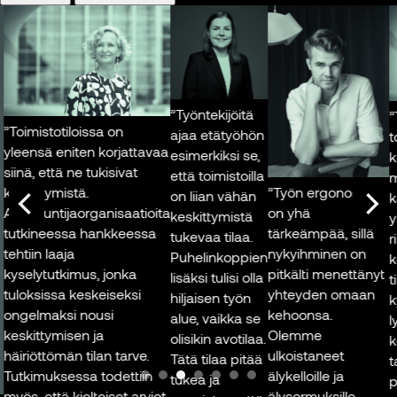
HR-johtaja,
Kuva: Mikko
Kuva: Sponda
Sponda
Stig, Lehtikuva
Kuva: Sponda
”Työntekijöitä
”Tu
oimistotiloissa on
ajaa etätyöhön
toimi
eensä eniten korjattavaa
esimerkiksi se,
kaiv
nä, että ne tukisivat
että toimistoilla
moni
”Työn ergonomia
skittymistä.
on liian vähän
kaiv
on yhä
iantuntijaorganisaatioita
keskittymistä
yhtei
tärkeämpää, sillä
tkineessa hankkeessa
tukevaa tilaa.
riit
nykyihminen on
tiin laaja
Puhelinkoppien
kesk
pitkälti menettänyt
selytutkimus, jonka
lisäksi tulisi olla
tila
yhteyden omaan
loksissa keskeiseksi
hiljaisen työn
kyll
kehoonsa.
gelmaksi nousi
alue, vaikka se
lyhy
Olemme
skittymisen ja
olisikin avotilaa.
kesk
ulkoistaneet
iriöttömän tilan tarve.
Tätä tilaa pitää
tarp
älykelloille ja
tkimuksessa todettiin
tukea ja
pitä
älysormuksille
ös, että kielteiset arviot