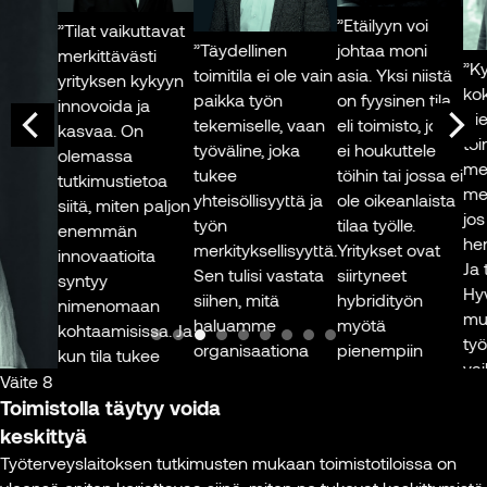
”Etäilyyn voi
”Tilat vaikuttavat
johtaa moni
”Täydellinen
merkittävästi
”Kyse
asia. Yksi niistä
toimitila ei ole vain
yrityksen kykyyn
kokon
on fyysinen tila,
paikka työn
innovoida ja
Hieno
eli toimisto, joka
tekemiselle, vaan
kasvaa. On
toimis
ei houkuttele
työväline, joka
olemassa
mene
töihin tai jossa ei
tukee
tutkimustietoa
merki
ole oikeanlaista
yhteisöllisyyttä ja
siitä, miten paljon
jos t
tilaa työlle.
työn
enemmän
henki 
Yritykset ovat
merkityksellisyyttä.
innovaatioita
Ja toi
siirtyneet
Sen tulisi vastata
syntyy
Hyvä 
hybridityön
siihen, mitä
nimenomaan
muka
myötä
haluamme
kohtaamisissa. Ja
työyht
pienempiin
organisaationa
kun tila tukee
vaikk
tiloihin. Mutta
saada aikaan, eikä
kohtaamisia, se
Väite 8
palkk
jos toimistossa
olla vain sopiva
Toimistolla täytyy voida
tukee myös
aika p
ei ole kaikille
määrä neliöitä.
innovaatioita.
keskittyä
sijaint
edes
Työterveyslaitoksen tutkimusten mukaan toimistotiloissa on
istumapaikkaa,
Toimitilalla on
Toimisto on myös