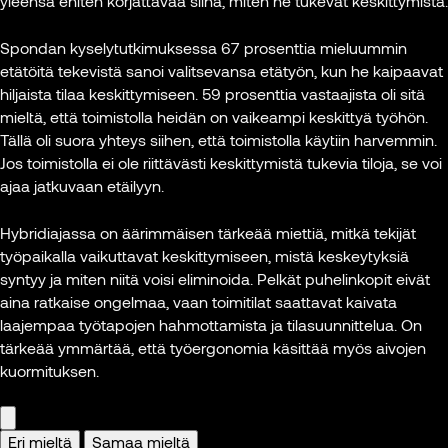
yleensä eniten korjattavaa siinä, miten ne tukevat keskittymistä.
Tuom
se on viesti, älä
parhaimmillaan
tärkeä
Arkkit
tule tänne, olet
tarkoitus, joka
rekrytointivaltti.
Spondan kyselytutkimuksessa 67 prosenttia mieluummin
projek
kustannus etkä
tuottaa enemmän
Monilla nousee
etätöitä tekevistä sanoi valitsevansa etätyön, kun he kaipaavat
Helsi
voimavara.
kuin pelkkiä
rekrytointivaiheen
hiljaista tilaa keskittymiseen. 59 prosenttia vastaajista oli sitä
kaupu
työsuoritteita: se
alkumetreillä jo
mieltä, että toimistolla heidän on vaikeampi keskittyä työhön.
Ei muuten ole
tukee työntekoa,
mieleen kysymys,
ttu
Tällä oli suora yhteys siihen, että toimistolla käytiin harvemmin.
Kuva: 
sattumaa, että
kohtaamisia ja
missä firma
Jos toimistolla ei ole riittävästi keskittymistä tukevia tiloja, se voi
parhaat
yhteistä kulttuuria.
sijaitsee ja miten
ajaa jatkuvaan etäilyyn.
urheilujoukkueet
Aivan kuten
sinne pääsee. Ja
synnyttävät
tuotantolinja on
sillä on iso
Hybridiajassa on äärimmäisen tärkeää miettiä, mitkä tekijät
kilpailuetua
keskeinen osa
vaikutus
työpaikalla vaikuttavat keskittymiseen, mistä keskeytyksiä
nimenomaan
tehdasta,
kasvuun, kun
syntyy ja miten niitä voisi eliminoida. Pelkät puhelinkopit eivät
viihtyvyyden
toimitilan tulisi olla
saadaan parhaat
aina ratkaise ongelmaa, vaan toimitilat saattavat kaivata
avulla.”
yhtä tärkeä osa
osaajat.”
laajempaa työtapojen hahmottamista ja tilasuunnittelua. On
asiantuntijatyötä
tärkeää ymmärtää, että työergonomia käsittää myös aivojen
tekevää
Henrik
Iina Vapaavuori
kuormituksen.
organisaatiota.”
Dettmann
Head of Leasing,
Valmentaja
Sponda
Marcus Reijonen
Eri mieltä
Samaa mieltä