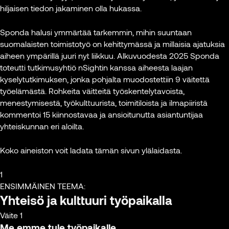
hiljaisen tiedon jakaminen olla hukassa.
Sponda halusi ymmärtää tarkemmin, mihin suuntaan
suomalaisten toimistotyö on kehittymässä ja millaisia ajatuksia
aiheen ympärillä juuri nyt liikkuu. Alkuvuodesta 2025 Sponda
toteutti tutkimusyhtiö nSightin kanssa aiheesta laajan
kyselytutkimuksen, jonka pohjalta muodostettiin 9 väitettä
työelämästä. Rohkeita väitteitä työskentelytavoista,
menestymisestä, työkulttuurista, toimitiloista ja ilmapiiristä
kommentoi 15 kiinnostavaa ja ansioitunutta asiantuntijaa
yhteiskunnan eri aloilta.
Koko aineiston voit ladata tämän sivun ylälaidasta.
1
ENSIMMÄINEN TEEMA:
Yhteisö ja kulttuuri työpaikalla
Väite 1
Me emme tule työpaikalle