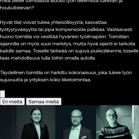
mikä tekee toimitilasta aidosti työn tekemistä tukevan ja
sama trendi
palvelun.
Arkkitehti,
houkuttelevan?
näkyy koko
projektijohtaja,
Euroopassa.”
Työnantajat voisivat
Helsingin
Hyvät tilat voivat tukea yhteisöllisyyttä, kasvattaa
myös tehdä enemmä
kaupunki
työtyytyväisyyttä tai jopa kompensoida palkkaa. Vastaavasti
Christian
yhteistyösopimuksia
huono toimitila voi vesittää hyvänkin työilmapiirin. Toimitilan
Hohenthal
ravintoloiden ja muide
Kuva: Tiia Ettala
sijainnilla on myös suuri merkitys, mutta hyvä sijainti ei tarkoita
Toimitusjohtaja,
palveluiden kanssa, jo
kaikille samaa. Toiselle tärkeää on sujuva joukkoliikenne, toiselle
Sponda
toimistoille tultaisiin.
taas mahdollisuus tulla töihin omalla autolla.
Työntekijät pääsisivät
Kuva: Sponda
vaikka halvemmalla
Täydellinen toimitila on harkittu kokonaisuus, joka tukee työn
lähellä olevaan muse
sujuvuutta ja yrityksen koko liiketoimintaa.
tai ravintolaan.”
Peggy Bauer
Eri mieltä
Samaa mieltä
Toimitusjohtaja,
Helsingin Kaupunkitila
Oy
Kuva: Camilla Bloom