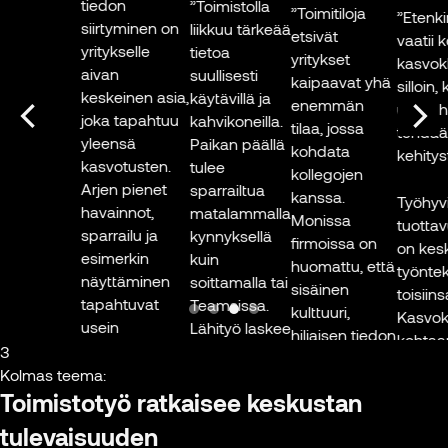
tiedon
”Toimistolla
yhdessä
”Toimitiloja
”Etenkin h
siirtyminen on
liikkuu tärkeää
työyhteisönä.
etsivät
vaatii ko
yritykselle
tietoa
Uuden
yritykset
kasvokkai
aivan
suullisesti
luomisessa
kaipaavat yhä
silloin, k
keskeinen asia,
käytävillä ja
etenkin
enemmän
uusia han
joka tapahtuu
kahvikoneilla.
hyödyttää,
tilaa, jossa
tehdään 
yleensä
Paikan päällä
että ollaan
kohdata
kehitystä.
kasvotusten.
tulee
yhdessä.”
kollegojen
Arjen pienet
sparrailtua
kanssa.
Työhyvinv
havainnot,
matalammalla
Juha Äkräs
Monissa
tuottavu
sparrailu ja
kynnyksellä
Johtamisen
firmoissa on
on keskei
esimerkin
kuin
asiantuntija,
huomattu, että
työntekij
näyttäminen
soittamalla tai
Executive in
sisäinen
toisiinsa.
tapahtuvat
Teamsissa.
residence,
kulttuuri,
Kasvokka
usein
Lähityö laskee
Aalto-
hiljaisen tiedon
kohtaami
huomaamatta,
kynnystä
3
yliopisto
jakaminen ja
hahmottu
kun ihmiset
sekä
Kolmas teema:
uuden
se, miten
työskentelevät
oppimiseen
Toimistotyö ratkaisee keskustan
Kuva: Roni
kehittäminen
liittyy m
yhdessä. Tämä
että
Rekomaa,
ovat
tulevaisuuden
organisaa
on erityisen
sparrailuun.”
Lehtikuva