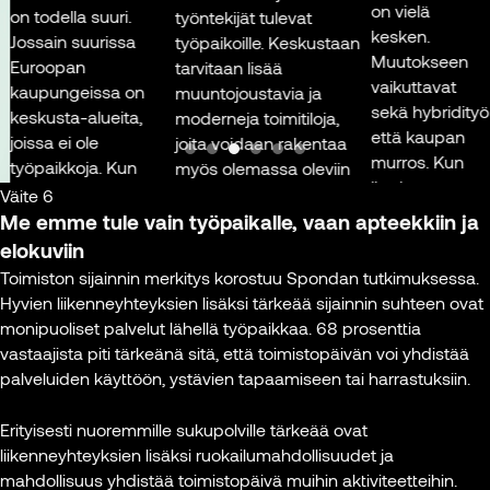
on vielä
mer
 todella suuri.
työntekijät tulevat
kesken.
kes
ssain suurissa
työpaikoille. Keskustaan
Muutokseen
eli
uroopan
tarvitaan lisää
vaikuttavat
on 
upungeissa on
muuntojoustavia ja
sekä hybridityö
kul
skusta-alueita,
moderneja toimitiloja,
että kaupan
ova
issa ei ole
joita voidaan rakentaa
murros. Kun
kil
öpaikkoja. Kun
myös olemassa oleviin
ihmiset ostavat
ta
nne menee, siellä
rakennuksiin. Se
Väite 6
netistä, kaikkia
kau
 päivisin aivan
kuitenkin edellyttää
Me emme tule vain työpaikalle, vaan
apteekkiin ja
varastoja ei
Tav
ollutta.
investointeja ja
elokuviin
tarvitse tuoda
oll
pärivuorokautinen
kiinteistöjen päivittämistä
Toimiston sijainnin merkitys korostuu Spondan tutkimuksessa.
kauppaan.
voi
äväisyys syntyy
vastuullisuusvaatimusten
Hyvien liikenneyhteyksien lisäksi tärkeää sijainnin suhteen ovat
Tällöin liikkeistä
poi
itä, että alueella on
mukaisiksi.
monipuoliset palvelut lähellä työpaikkaa. 68 prosenttia
tulee
kul
ikkia mahdollisia
vastaajista piti tärkeänä sitä, että toimistopäivän voi yhdistää
pienempiä,
par
loja ja toimintoja. On
Kaupungin
palveluiden käyttöön, ystävien tapaamiseen tai harrastuksiin.
showroomin
jäl
sapaino
kaavoituksella on tässä
kaltaisia tiloja.
lou
imerkiksi asumisen
tärkeä rooli. Jo
Erityisesti nuoremmille sukupolville tärkeää ovat
Keskustaan
on 
 työpaikkojen
kiinteistökehityksen
liikenneyhteyksien lisäksi ruokailumahdollisuudet ja
tulee myös
mer
hteen.”
keinoin voidaan
mahdollisuus yhdistää toimistopäivä muihin aktiviteetteihin.
uusia toimijoita.