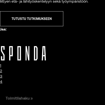
liittyen etä- ja lähityöskentelyyn sekä työympäristöön.
TUTUSTU TUTKIMUKSEEN
Jaa:
1
2
3
4
Toimitilahaku »