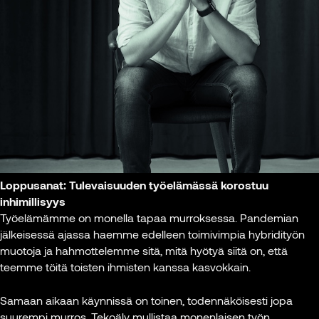
kaupunki
Kuva: 
Kuva: Tiia Ettala
Loppusanat: Tulevaisuuden työelämässä korostuu
inhimillisyys
Työelämämme on monella tapaa murroksessa. Pandemian
jälkeisessä ajassa haemme edelleen toimivimpia hybridityön
muotoja ja hahmottelemme sitä, mitä hyötyä siitä on, että
teemme töitä toisten ihmisten kanssa kasvokkain.
Samaan aikaan käynnissä on toinen, todennäköisesti jopa
suurempi murros. Tekoäly mullistaa monenlaisen työn