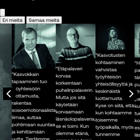
Eri mieltä
Samaa mieltä
”Kasvotusten
kohtaaminen
”Hyb
”Etäpalaveri
vahvistaa
paljo
”Kasvokkain
korvaa
työyhteisön
tärke
tapaaminen tuo
korkeintaan
yhteisöllisyyttä ja
puut
työyhteisöön
puhelinpalaverin.
keskinäistä
Yhte
luottamusta,
Mutta jos sitä
luottamusta.
pare
rakentaa
käytetään
Kyse on siitä, että
kuin
sosioemotionaalista
korvaamaan
kun kohtaamme
tuen
liimaa, auttaa
läsnäolopalaveria,
toisemme
kolle
pohtimaan suuntaa
se ei toimi. Kun
työpaikalla, myös
esihe
ja kehittämään
olemme etänä,
tunnemme
läsn
uutta. Tiedämme,