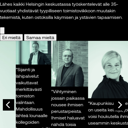
eli
elävöittää keskustaa,
Lähes kaikki Helsingin keskustassa työskentelevät alle 35-
Mutta tämä
kan
uomas Hakala
mutta se vaatii aikaa,
vuotiaat yhdistävät tyypilliseen toimistoviikkoon muutakin
muutos vie
kkitehti,
aktiivisia toimijoita ja
tekemistä, kuten ostoksilla käymisen ja ystävien tapaamisen.
aikaa ja vaatii
An
ojektijohtaja,
pitkäjänteistä
kärsivällisyyttä.”
Ohj
lsingin kaupunki
investointia.”
Hel
Eri mieltä
Samaa mieltä
Tuomas Hakala
We
va: Tiia Ettala
Christian Hohenthal
Arkkitehti,
Toimitusjohtaja, Sponda
projektijohtaja,
Kuv
Helsingin
Kuva: Sponda
kaupunki
”Sijainti ja
lähipalvelut
Kuva: Tiia
vaikuttavat
Ettala
merkittävästi
”Viihtyminen
toimiston
jossain paikassa
valintaan.
”Kaupunkisuunnittelu
nousee ihmisen
Mahdollisuus
on useita keinoja, joilla
perustarpeista.
lähteä lounaalle
voisi houkutella ihmisi
Ihmiset haluavat
kollegoiden
useammin keskustaan
nähdä toisia