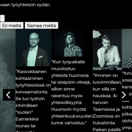
Kun
vaan työyhteisön sydän.
arvokkaita
dosen
livetapaamisessa
asioita. Lisäksi on
tutkij
on useampi
tärkeää, että
Työt
ihminen, jokainen
Eri mieltä
Samaa mieltä
ihmisellä on
tuo oman
työssä hyviä
Kuva
ulottuvuutensa
kohtaamisia
tilanteeseen.
toisten ihmisten
Tämä jää
kanssa –
etätapaamisissa
kollegoiden ja
”Kun työpaikalle
saavuttamatta.”
asiakkaiden.
muodostuu
”Kasvokkainen
Tällöin hänellä on
”Ihmiset
”Ihminen on
yhteistä huumoria
kohtaaminen
Henrik Dettmann
yhteys omaan
sosiaali
luovimmillaan,
tai sisäpiirin vitsejä,
työyhteisössä on
Valmentaja
itseensä ja
kanssa
kun sillä on
silloin sinne
korvaamatonta.
yhteys toisiin
Työpaik
hauskaa. Aika
rakentuu myös
Se tuo työhön
Kuva: Mikko Stig,
ihmisiin.”
olla
harvoin
yhteisöllisyyttä.
inhimillisen
Lehtikuva
kohtaam
Teamsissa ja
Huumorin myötä
”suolan”.
jotka to
Frank Martela
Zoomissa on
yhteenkuuluvuuden
Esimerkiksi
olohuo
Filosofi,
hulvatonta.
tunne vahvistuu.”
lounas tai
ympäris
apulaisprofessori,
Paikan päällä