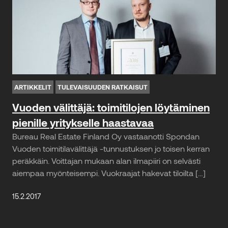
ARTIKKELIT
TULEVAISUUDEN RATKAISUT
Vuoden välittäjä: toimitilojen löytäminen
pienille yritykselle haastavaa
Bureau Real Estate Finland Oy vastaanotti Spondan
Vuoden toimitilavälittäjä -tunnustuksen jo toisen kerran
peräkkäin. Voittajan mukaan alan ilmapiiri on selvästi
aiempaa myönteisempi. Vuokraajat hakevat tiloilta […]
15.2.2017