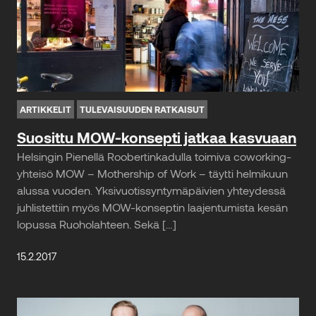
ARTIKKELIT
TULEVAISUUDEN RATKAISUT
Suosittu MOW-konsepti jatkaa kasvuaan
Helsingin Pienellä Roobertinkadulla toimiva coworking-
yhteisö MOW – Mothership of Work – täytti helmikuun
alussa vuoden. Yksivuotissyntymäpäivien yhteydessä
juhlistettiin myös MOW-konseptin laajentumista kesän
lopussa Ruoholahteen. Sekä […]
15.2.2017