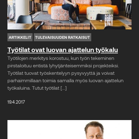
ARTIKKELIT
TULEVAISUUDEN RATKAISUT
Työtilat ovat luovan ajattelun työkalu
Työtilojen merkitys korostuu, kun työn tekeminen
pirstaloituu entistä lyhytjänteisemmiksi projekteiksi.
Työtilat tuovat työskentelyyn pysyvyyttä ja voivat
parhaimmillaan toimia samalla myös luovan ajattelun
työkaluina. Tutut työtilat […]
19.4.2017