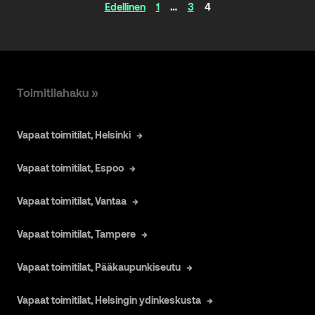
Artikkelinavigaatio
Edellinen
1
…
3
4
Toimitilahaku »
Vapaat toimitilat, Helsinki
Vapaat toimitilat, Espoo
Vapaat toimitilat, Vantaa
Vapaat toimitilat, Tampere
Vapaat toimitilat, Pääkaupunkiseutu
Vapaat toimitilat, Helsingin ydinkeskusta