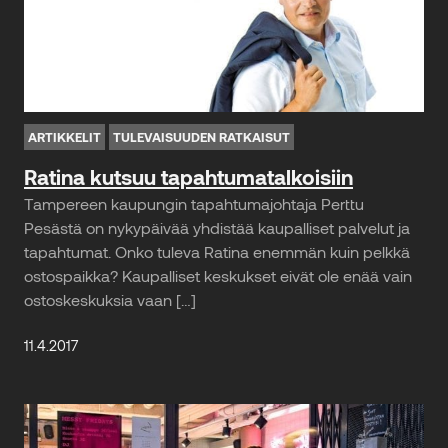
ARTIKKELIT
TULEVAISUUDEN RATKAISUT
Ratina kutsuu tapahtumatalkoisiin
Tampereen kaupungin tapahtumajohtaja Perttu
Pesästä on nykypäivää yhdistää kaupalliset palvelut ja
tapahtumat. Onko tuleva Ratina enemmän kuin pelkkä
ostospaikka? Kaupalliset keskukset eivät ole enää vain
ostoskeskuksia vaan […]
11.4.2017