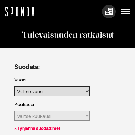
Hyppää
sisältöön
Tulevaisuuden ratkaisut
Suodata:
Vuosi
Kuukausi
× Tyhjennä suodattimet