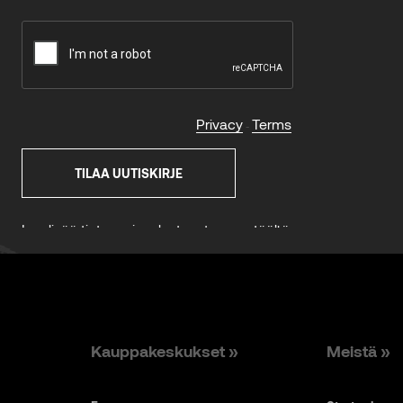
Kauppakeskukset »
Meistä »