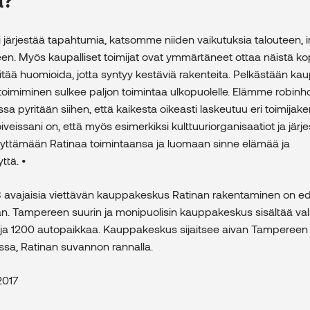
järjestää tapahtumia, katsomme niiden vaikutuksia talouteen, 
teen. Myös kaupalliset toimijat ovat ymmärtäneet ottaa näistä k
tää huomioida, jotta syntyy kestäviä rakenteita. Pelkästään kaupa
ä toimiminen sulkee paljon toimintaa ulkopuolelle. Elämme robin
ssa pyritään siihen, että kaikesta oikeasti laskeutuu eri toimijakent
Toiveissani on, että myös esimerkiksi kulttuuriorganisaatiot ja järje
äyttämään Ratinaa toimintaansa ja luomaan sinne elämää ja
ttä. •
8 avajaisia viettävän kauppakeskus Ratinan rakentaminen on e
an. Tampereen suurin ja monipuolisin kauppakeskus sisältää v
ttä ja 1200 autopaikkaa. Kauppakeskus sijaitsee aivan Tampereen
sa, Ratinan suvannon rannalla.
.2017