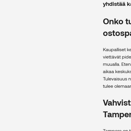
yhdistää k
Onko t
ostosp
Kaupalliset k
viettävät pid
muualla. Ete
aikaa keskuks
Tulevaisuus 
tulee olemaa
Vahvis
Tamper
Tampere on tä