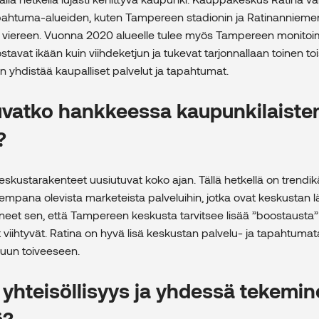
apahtuma-alueiden, kuten Tampereen stadionin ja Ratinannieme
, viereen. Vuonna 2020 alueelle tulee myös Tampereen monitoi
vat ikään kuin viihdeketjun ja tukevat tarjonnallaan toinen toi
 yhdistää kaupalliset palvelut ja tapahtumat.
uvatko hankkeessa kaupunkilaiste
?
kustarakenteet uusiutuvat koko ajan. Tällä hetkellä on trendikä
uempana olevista marketeista palveluihin, jotka ovat keskustan lä
et sen, että Tampereen keskusta tarvitsee lisää ”boostausta” 
 viihtyvät. Ratina on hyvä lisä keskustan palvelu- ja tapahtumat
tuun toiveeseen.
yhteisöllisyys ja yhdessä tekemi
ä?