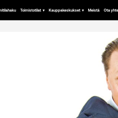
mitilahaku
Toimistotilat
Kauppakeskukset
Meistä
Ota yht