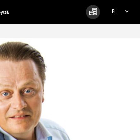
FI
eyttä
FI
EN