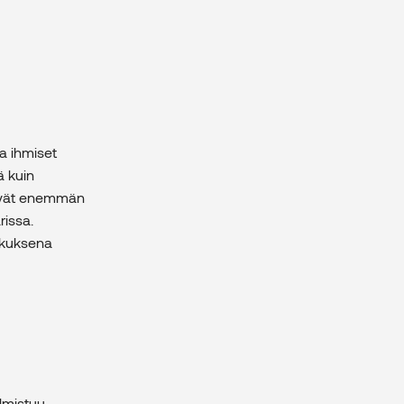
a ihmiset
ä kuin
tävät enemmän
rissa.
skuksena
lmistuu