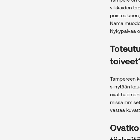
vilkkaiden t
puistoalueen
Nämä muodosta
Nykypäivää on
Toteut
toiveet
Tampereen kes
siirrytään ka
ovat huomanne
missä ihmiset
vastaa kuvat
Ovatko 
tärkeit