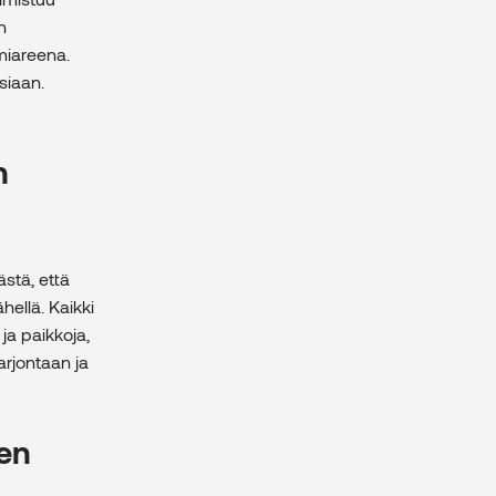
n
miareena.
siaan.
n
stä, että
hellä. Kaikki
ja paikkoja,
arjontaan ja
nen