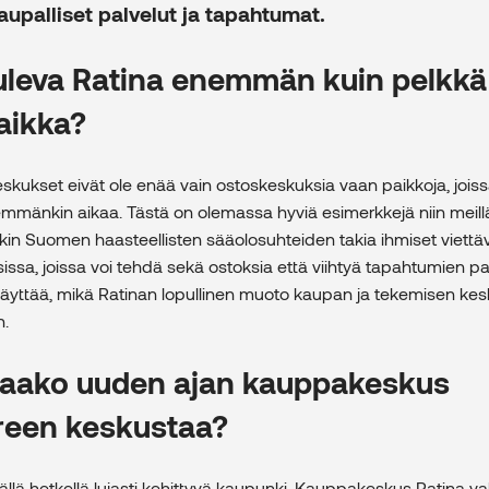
aupalliset palvelut ja tapahtumat.
uleva Ratina enemmän kuin pelkkä
aikka?
eskukset eivät ole enää vain ostoskeskuksia vaan paikkoja, joiss
emmänkin aikaa. Tästä on olemassa hyviä esimerkkejä niin meill
nkin Suomen haasteellisten sääolosuhteiden takia ihmiset viet
issa, joissa voi tehdä sekä ostoksia että viihtyä tapahtumien pa
näyttää, mikä Ratinan lopullinen muoto kaupan ja tekemisen ke
n.
taako uuden ajan kauppakeskus
een keskustaa?
llä hetkellä lujasti kehittyvä kaupunki. Kauppakeskus Ratina va