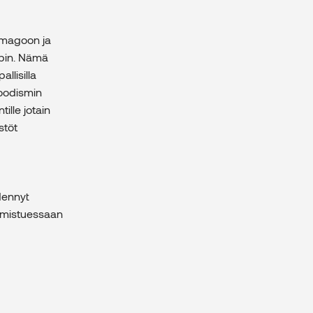
imagoon ja
opin. Nämä
llisilla
hoodismin
ille jotain
stöt
dennyt
almistuessaan