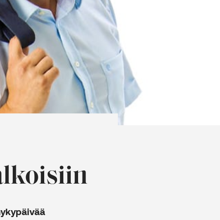
lkoisiin
ykypäivää