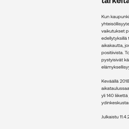
Kun kaupunki 
yhteisöllisyy
vaikutukset pi
edellytyksill
aikakautta, jo
positiivista. 
pystyisivät k
elämyksellisyy
Keväällä 201
aikataulussa
yli 140 liike
ydinkeskustas
Julkaistu 11.4