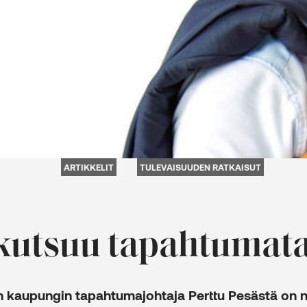
ARTIKKELIT
TULEVAISUUDEN RATKAISUT
kutsuu tapahtumata
 kaupungin tapahtumajohtaja
Perttu Pesästä
on n