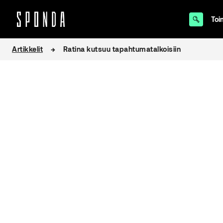
Toi
Hyppää
Artikkelit
Ratina kutsuu tapahtumatalkoisiin
sisältöön