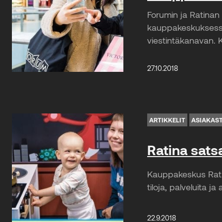
Forumin ja Ratinan 
kauppakeskuksessa 
viestintäkanavan. K
27.10.2018
ARTIKKELIT
ASIAKAS
Ratina satsa
Kauppakeskus ­Rati
tiloja, palveluita j
22.9.2018