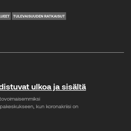
LUEET
TULEVAISUUDEN RATKAISUT
distuvat ulkoa ja sisältä
etovoimaisemmiksi
pakeskukseen, kun koronakriisi on