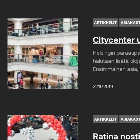
ARTIKKELIT
ASIAKAS
Citycenter 
Helsingin paraatip
halutaan lisätä tilo
Ensimmäinen asia, 
22.10.2019
ARTIKKELIT
ASIAKAS
Ratina nos