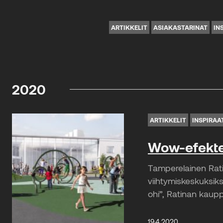
ARTIKKELIT
ASIAKASTARINAT
IN
2020
ARTIKKELIT
INSPIRAA
Wow-efektejä
Tamperelainen Rati
viihtymiskeskuksik
ohi”, Ratinan kaup
19.4.2020