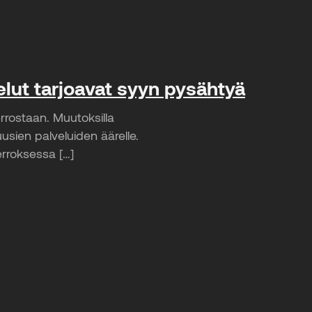
elut tarjoavat syyn pysähtyä
rrostaan. Muutoksilla
t uusien palveluiden äärelle.
erroksessa […]