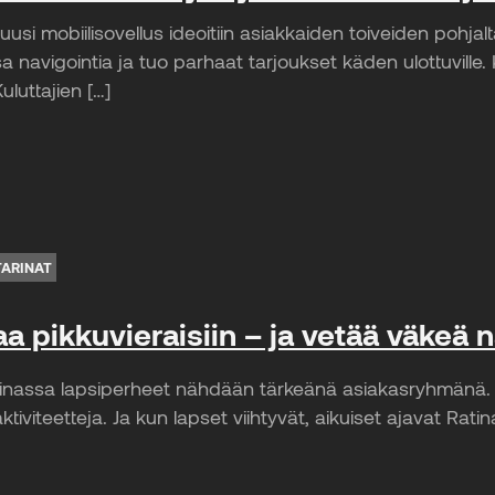
uusi mobiilisovellus ideoitiin asiakkaiden toiveiden pohjal
navigointia ja tuo parhaat tarjoukset käden ulottuville.
uluttajien […]
TARINAT
a pikkuvieraisiin – ja vetää väkeä 
nassa lapsiperheet nähdään tärkeänä asiakasryhmänä. Tar
a aktiviteetteja. Ja kun lapset viihtyvät, aikuiset ajavat Ra