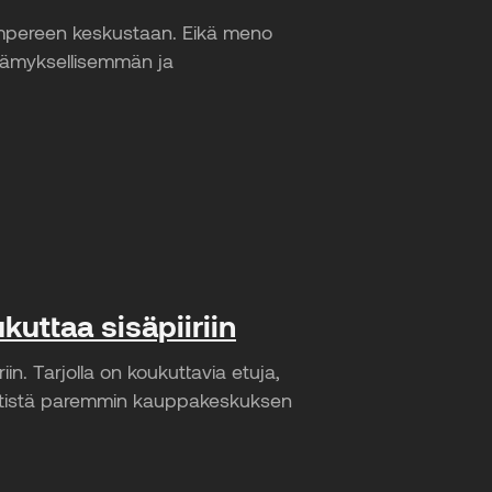
ampereen keskustaan. Eikä meno
elämyksellisemmän ja
kuttaa sisäpiiriin
in. Tarjolla on koukuttavia etuja,
entistä paremmin kauppakeskuksen