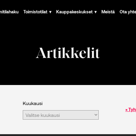
mitilahaku
Toimistotilat
Kauppakeskukset
Meistä
Ota yht
Artikkelit
Kuukausi
× Tyh