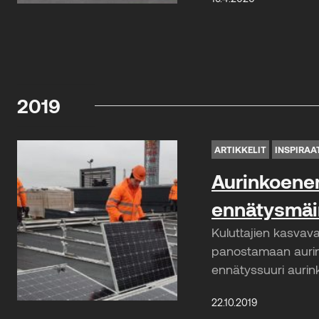
2019
ARTIKKELIT
INSPIRAA
Aurinkoener
ennätysmäi
Kuluttajien kasvav
panostamaan aurink
ennätyssuuri aurink
22.10.2019