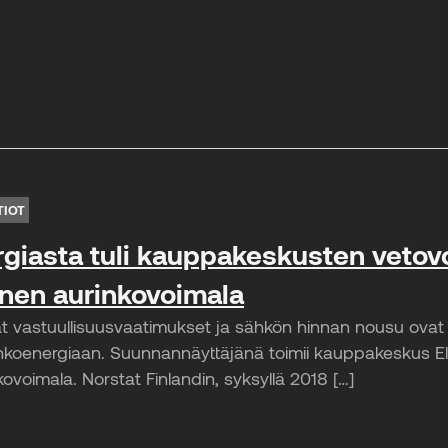
TIOT
giasta tuli kauppakeskusten vetovo
nen aurinkovoimala
at vastuullisuusvaatimukset ja sähkön hinnan nousu ov
oenergiaan. Suunnannäyttäjänä toimii kauppakeskus Elo,
ovoimala. Norstat Finlandin, syksyllä 2018 […]