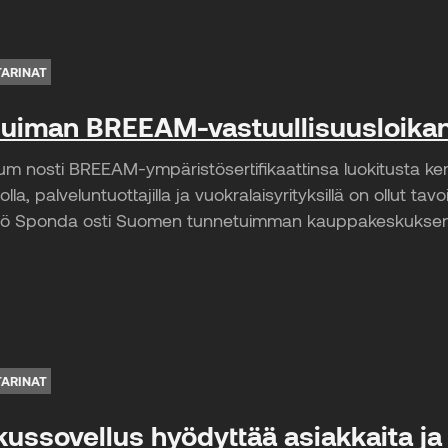
TARINAT
huiman BREEAM-vastuullisuusloikan
nosti BREEAM-ympäristösertifikaattinsa luokitusta kerral
a, palveluntuottajilla ja vuokralaisyrityksillä on ollut t
yhtiö Sponda osti Suomen tunnetuimman kauppakeskuksen
TARINAT
ssovellus hyödyttää asiakkaita ja