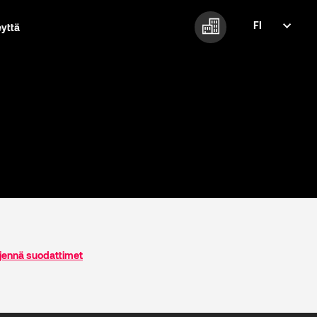
FI
eyttä
FI
EN
jennä suodattimet