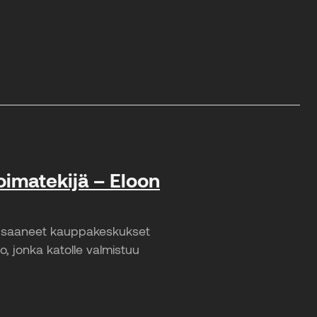
imatekijä – Eloon
at saaneet kauppakeskukset
 jonka katolle valmistuu