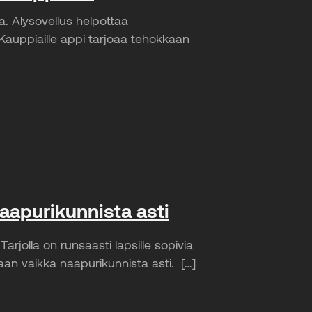
ta. Älysovellus helpottaa
 Kauppiaille appi tarjoaa tehokkaan
naapurikunnista asti
jolla on runsaasti lapsille sopivia
tinaan vaikka naapurikunnista asti. […]