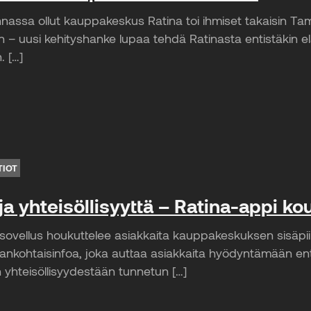
nassa ollut kauppakeskus Ratina toi ihmiset takaisin T
 – uusi kehityshanke lupaa tehdä Ratinasta entistäkin 
 […]
TIOT
 ja yhteisöllisyyttä – Ratina-appi kou
isovellus houkuttelee asiakkaita kauppakeskuksen sisäpiiri
jankohtaisinfoa, joka auttaa asiakkaita hyödyntämään 
un yhteisöllisyydestään tunnetun […]