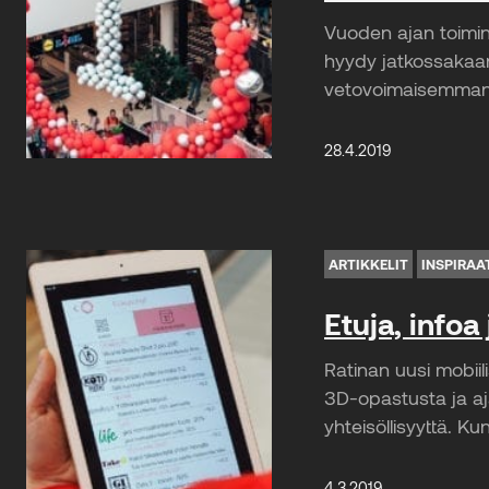
Vuoden ajan toimin
hyydy jatkossakaan
vetovoimaisemman.
28.4.2019
ARTIKKELIT
INSPIRAA
Etuja, infoa
Ratinan uusi mobiil
3D-opastusta ja a
yhteisöllisyyttä. K
4.3.2019