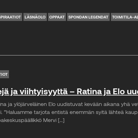
SPIRAATIOT
LÄSNÄOLO
OPPAAT
SPONDAN LEGENDAT
TOIMITILA-A
TIOT
 ja viihtyisyyttä – Ratina ja Elo uu
na ja ylöjärveläinen Elo uudistuvat kevään aikana yhä v
si. ”Haluamme tarjota entistä enemmän syitä lähteä kaup
pakeskuspäällikkö Mervi […]