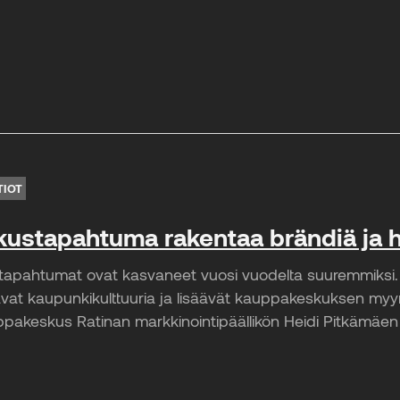
TIOT
stapahtuma rakentaa brändiä ja h
apahtumat ovat kasvaneet vuosi vuodelta suuremmiksi. 
vat kaupunkikulttuuria ja lisäävät kauppakeskuksen myy
akeskus Ratinan markkinointipäällikön Heidi Pitkämäen 