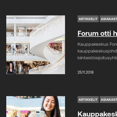
ARTIKKELIT
ASIAKAS
Forum otti 
Kauppakeskus Forum 
kauppakeskusjohdoll
kiinteistösijoitus
25.11.2018
ARTIKKELIT
ASIAKAS
Kauppakesku