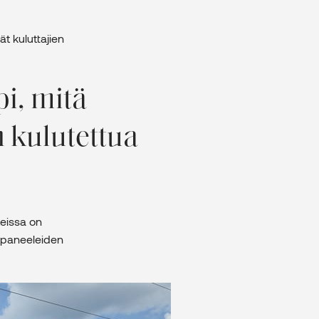
t kuluttajien
pi, mitä
 kulutettua
teissa on
ät paneeleiden