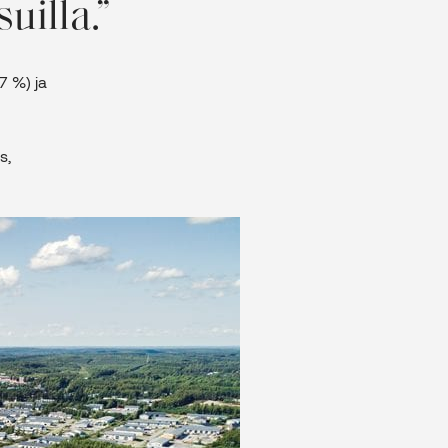
uilla.
7 %) ja
s,