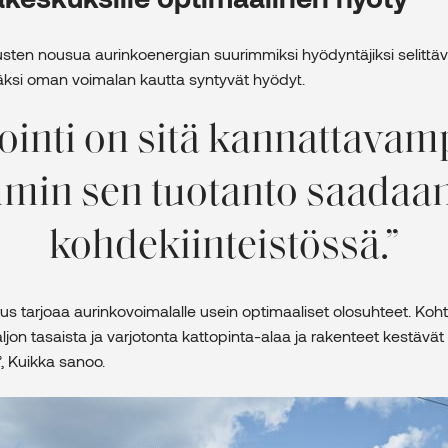
en nousua aurinkoenergian suurimmiksi hyödyntäjiksi selittävä
äksi oman voimalan kautta syntyvät hyödyt.
ointi on sitä kannattavam
in sen tuotanto saadaan
kohdekiinteistössä.
 tarjoaa aurinkovoimalalle usein optimaaliset olosuhteet. Koh
paljon tasaista ja varjotonta kattopinta-alaa ja rakenteet kestäv
, Kuikka sanoo.