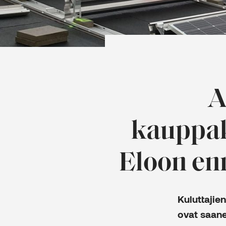
A
kauppak
Eloon en
Kuluttajie
ovat saan