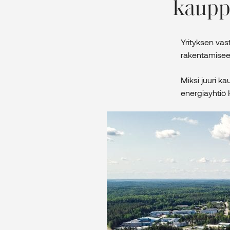
kauppa
Yrityksen vas
rakentamiseen
Miksi juuri ka
energiayhtiö 