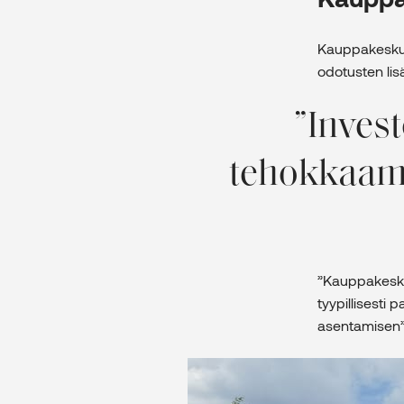
Kauppakeskust
odotusten lis
Invest
tehokkaamm
”Kauppakeskus
tyypillisesti 
asentamisen”