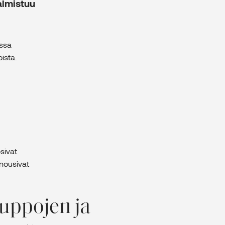
almistuu
essa
ista.
sivat
 nousivat
auppojen ja