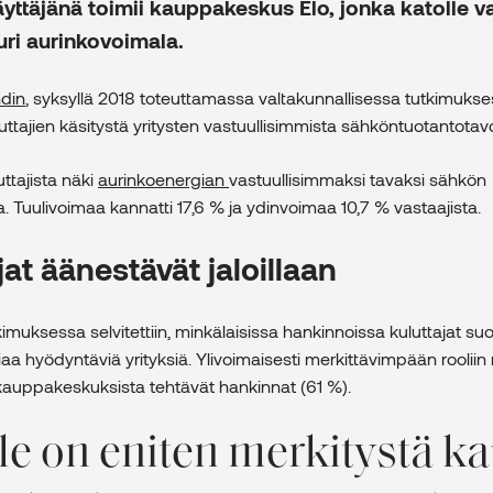
ttäjänä toimii kauppakeskus Elo, jonka katolle v
ri aurinkovoimala.
ndin
, syksyllä 2018 toteuttamassa valtakunnallisessa tutkimuks
uluttajien käsitystä yritysten vastuullisimmista sähköntuotantotavo
uttajista näki
aurinkoenergian
vastuullisimmaksi tavaksi sähkön
. Tuulivoimaa kannatti 17,6 % ja ydinvoimaa 10,7 % vastaajista.
jat äänestävät jaloillaan
muksessa selvitettiin, minkälaisissa hankinnoissa kuluttajat suo
aa hyödyntäviä yrityksiä. Ylivoimaisesti merkittävimpään rooliin
kauppakeskuksista tehtävät hankinnat (61 %).
lle on eniten merkitystä k