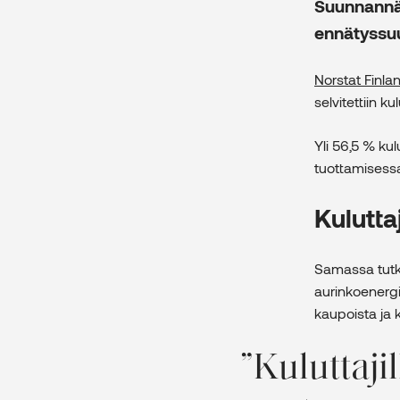
Suunnannäy
ennätyssuu
Norstat Finla
selvitettiin k
Yli 56,5 % kul
tuottamisessa
Kulutta
Samassa tutki
aurinkoenergi
kaupoista ja 
Kuluttaji