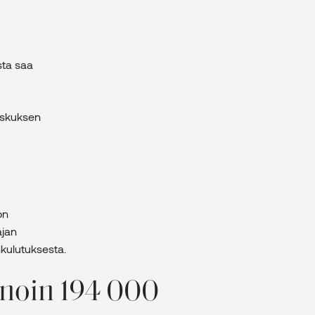
sta saa
eskuksen
on
ajan
kulutuksesta.
 noin 194 000