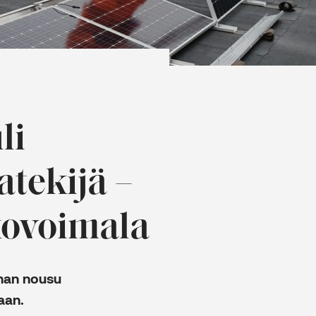
li
tekijä –
kovoimala
nnan nousu
aan.