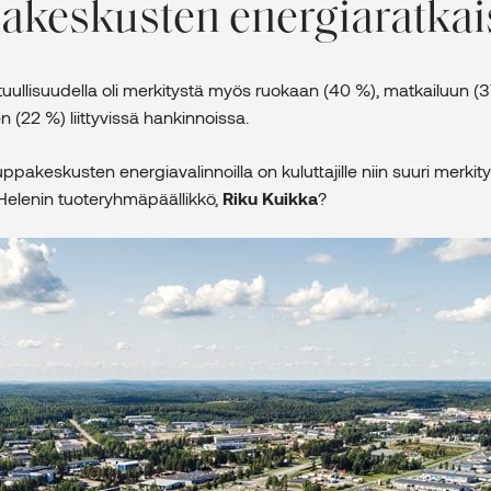
keskusten energiaratkais
tuullisuudella oli merkitystä myös ruokaan (40 %), matkailuun (3
 (22 %) liittyvissä hankinnoissa.
uppakeskusten energiavalinnoilla on kuluttajille niin suuri merkity
Helenin tuoteryhmäpäällikkö,
Riku Kuikka
?