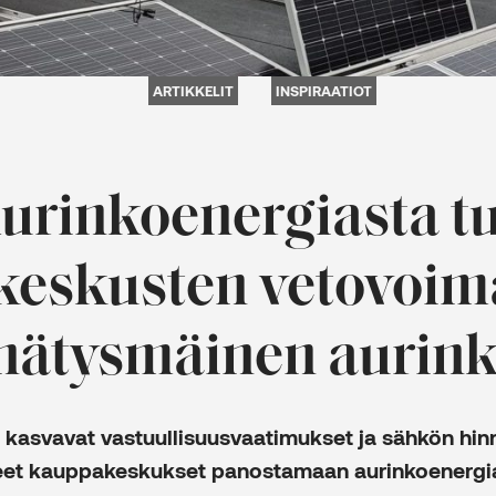
ARTIKKELIT
INSPIRAATIOT
urinkoenergiasta tu
eskusten vetovoima
nätysmäinen aurin
n kasvavat vastuullisuusvaatimukset ja sähkön hi
eet kauppakeskukset panostamaan aurinkoenergi