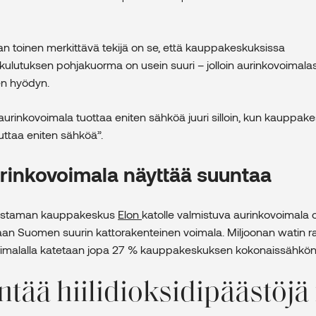
 toinen merkittävä tekijä on se, että kauppakeskuksissa
ulutuksen pohjakuorma on usein suuri – jolloin aurinkovoimala
n hyödyn.
urinkovoimala tuottaa eniten sähköä juuri silloin, kun kauppak
uttaa eniten sähköä”.
urinkovoimala näyttää suuntaa
staman kauppakeskus
Elon
katolle valmistuva aurinkovoimala 
an Suomen suurin kattorakenteinen voimala. Miljoonan watin r
 voimalalla katetaan jopa 27 % kauppakeskuksen kokonaissähkön
tää hiilidioksidipäästöjä