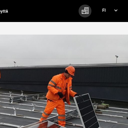
FI
eyttä
FI
EN