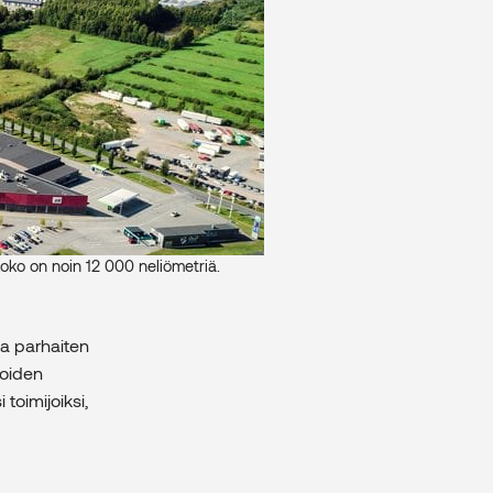
koko on noin 12 000 neliömetriä.
aa parhaiten
joiden
toimijoiksi,