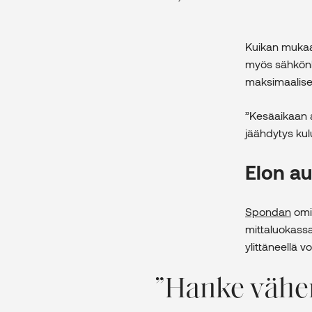
Kuikan mukaan
myös sähkönk
maksimaalise
”Kesäaikaan a
jäähdytys kul
Elon a
Spondan
omi
mittaluokassa
ylittäneellä
Hanke vähen