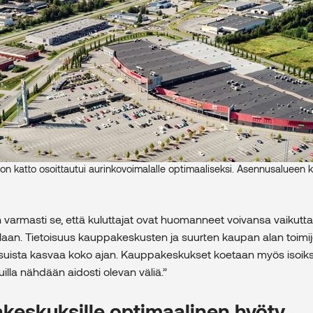
on katto osoittautui aurinkovoimalalle optimaaliseksi. Asennusalueen 
on varmasti se, että kuluttajat ovat huomanneet voivansa vaikutt
llaan. Tietoisuus kauppakeskusten ja suurten kaupan alan toimi
suista kasvaa koko ajan. Kauppakeskukset koetaan myös isoiksi 
uilla nähdään aidosti olevan väliä.”
keskuksille optimaalinen hyöty