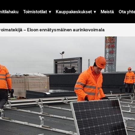
mitilahaku
Toimistotilat
Kauppakeskukset
Meistä
Ota yht
voimatekijä – Eloon ennätysmäinen aurinkovoimala