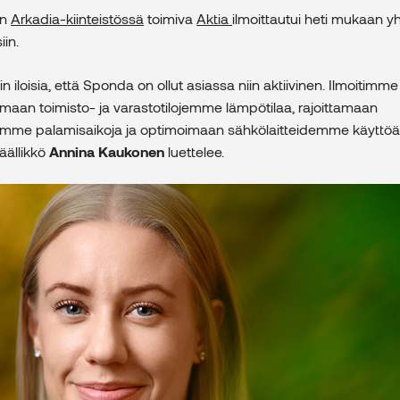
an
Arkadia-kiinteistössä
toimiva
Aktia
ilmoittautui heti mukaan yh
iin.
 iloisia, että Sponda on ollut asiassa niin aktiivinen. Ilmoitim
emaan toimisto- ja varastotilojemme lämpötilaa, rajoittamaan
mme palamisaikoja ja optimoimaan sähkölaitteidemme käyttöä”
äällikkö
Annina Kaukonen
luettelee.