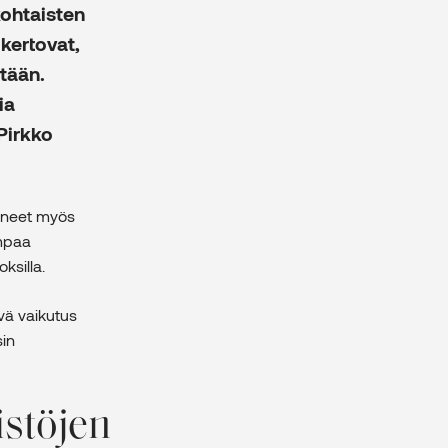
kohtaisten
kertovat,
tään.
ia
Pirkko
uoneet myös
empaa
ksilla.
ävä vaikutus
sin
istöjen