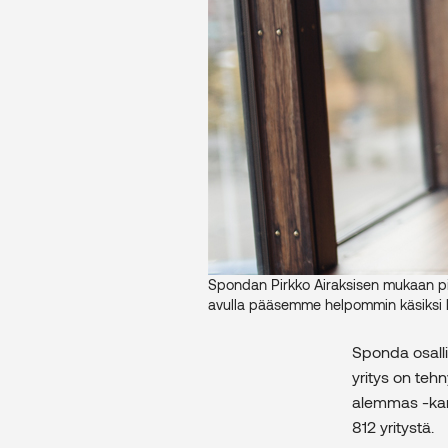
Spondan Pirkko Airaksisen mukaan pitk
avulla pääsemme helpommin käsiksi ku
Sponda osalli
yritys on teh
alemmas -kam
812 yritystä.