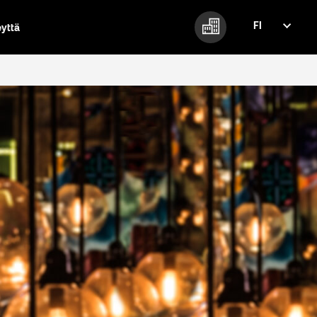
FI
eyttä
FI
EN