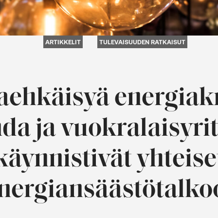
ARTIKKELIT
TULEVAISUUDEN RATKAISUT
aehkäisyä energiakri
a ja vuokralaisyri
käynnistivät yhteise
nergiansäästötalko