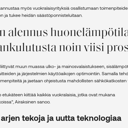
annustaa myös vuokralaisyrityksiä osallistumaan toimenpiteid
n ja tukee heidän säästöponnisteluitaan.
n alennus huonelämpötil
nkulutusta noin viisi pros
liittyvät muun muassa ulko- ja mainosvalaistukseen, sisälämpöti
laitteiden ja järjestelmien käyttöaikojen optimointiin. Samalla te
imenpiteitä ja jaetaan ohjeistusta mahdollisten sähkökatkosten 
etukäteen kiittää kaikkia vuokralaisia, jotka ovat mukana
koissa”, Airaksinen sanoo.
 arjen tekoja ja uutta teknologiaa