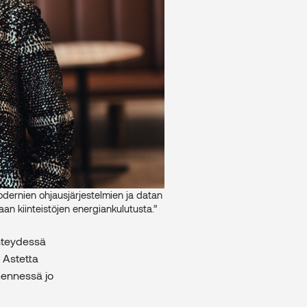
odernien ohjausjärjestelmien ja datan
an kiinteistöjen energiankulutusta.”
yhteydessä
. Astetta
mennessä jo