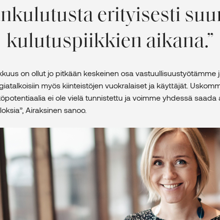
nkulutusta erityisesti su
kulutuspiikkien aikana.
kuus on ollut jo pitkään keskeinen osa vastuullisuustyötämme
iatalkoisiin myös kiinteistöjen vuokralaiset ja käyttäjät. Uskomm
öpotentiaalia ei ole vielä tunnistettu ja voimme yhdessä saada
loksia”, Airaksinen sanoo.