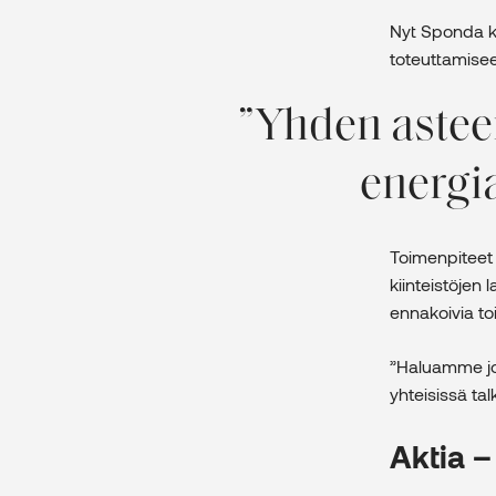
Nyt Sponda k
toteuttamisee
Yhden astee
energia
Toimenpiteet 
kiinteistöjen 
ennakoivia to
”Haluamme jo 
yhteisissä tal
Aktia –