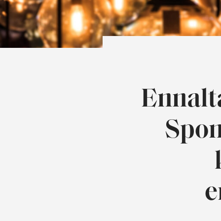
Ennalt
Spond
e