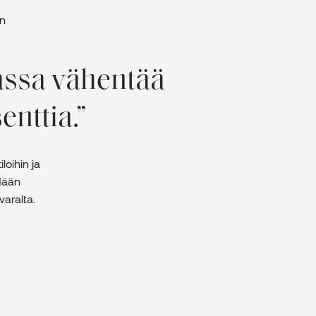
en
assa vähentää
enttia.
loihin ja
hdään
varalta.