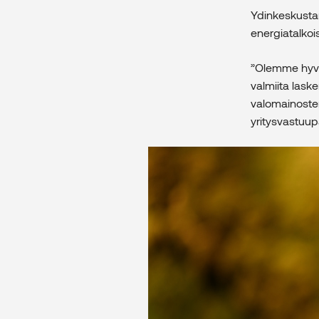
Ydinkeskust
energiatalkois
”Olemme hyvin
valmiita lask
valomainoste
yritysvastuup