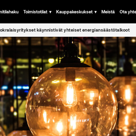
mitilahaku
Toimistotilat
Kauppakeskukset
Meistä
Ota yht
uokralaisyritykset käynnistivät yhteiset energiansäästötalkoot