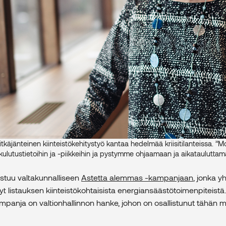
äjänteinen kiinteistökehitystyö kantaa hedelmää kriisitilanteissa. ”M
lutustietoihin ja -piikkeihin ja pystymme ohjaamaan ja aikatauluttama
stuu valtakunnalliseen
Astetta alemmas -kampanjaan
, jonka 
nyt listauksen kiinteistökohtaisista energiansäästötoimenpiteistä
panja on valtionhallinnon hanke, johon on osallistunut tähän 