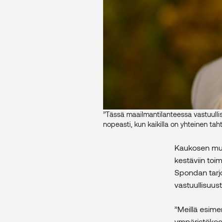
”Tässä maailmantilanteessa vastuullis
nopeasti, kun kaikilla on yhteinen ta
Kaukosen muka
kestäviin toim
Spondan tar
vastuullisuust
”Meillä esimer
ympäristökoo