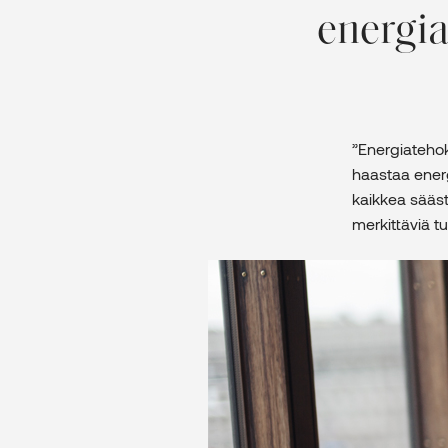
energia
”Energiatehok
haastaa energ
kaikkea sääst
merkittäviä tu