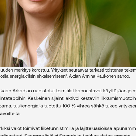
uuden merkitys korostuu. Yritykset seuraavat tarkasti toistensa tekemis
htotila energiakriisin ehkäisemiseen”, Aktian Annina Kaukonen sanoo.
an Arkadian uudistetut toimitilat kannustavat käyttäjiään jo 
intatapoihin. Keskeinen sijainti aktivoi kestäviin liikkumismuotoih
joama,
tuulienergialla tuotettu 100 % vihreä sähkö
tukee yrityks
avoitteita.
kiksi valot toimivat liiketunnistimilla ja lajitteluasioissa apunamm
rdinaattori. Saamme lisäksi Spondalta tarkkaa dataa omasta