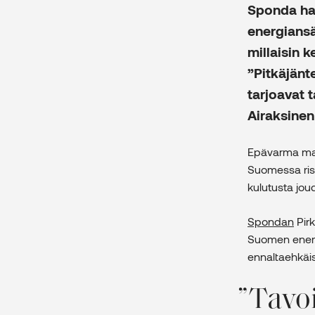
Sponda haa
energiansä
millaisin 
”Pitkäjänt
tarjoavat 
Airaksine
Epävarma maa
Suomessa ris
kulutusta joud
Spondan
Pirk
Suomen energi
ennaltaehkäi
Tavoi