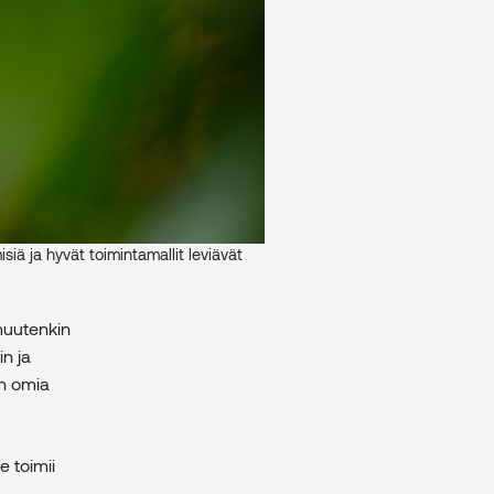
iä ja hyvät toimintamallit leviävät
muutenkin
in ja
en omia
e toimii