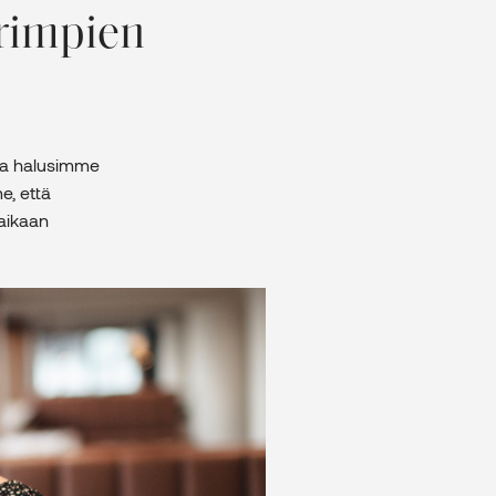
urimpien
 ja halusimme
e, että
 aikaan