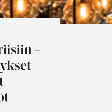
isiin –
tykset
t
ot