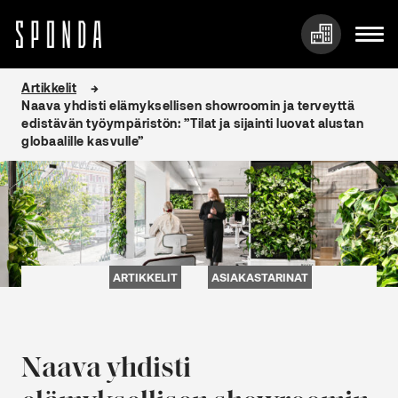
Hyppää
Artikkelit
sisältöön
Naava yhdisti elämyksellisen showroomin ja terveyttä
edistävän työympäristön: ”Tilat ja sijainti luovat alustan
globaalille kasvulle”
ARTIKKELIT
ASIAKASTARINAT
Naava yhdisti