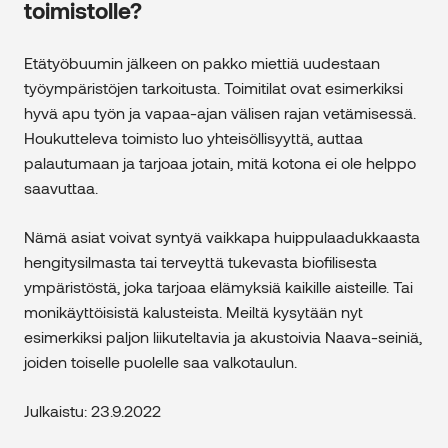
toimistolle?
Etätyöbuumin jälkeen on pakko miettiä uudestaan
työympäristöjen tarkoitusta. Toimitilat ovat esimerkiksi
hyvä apu työn ja vapaa-ajan välisen rajan vetämisessä.
Houkutteleva toimisto luo yhteisöllisyyttä, auttaa
palautumaan ja tarjoaa jotain, mitä kotona ei ole helppo
saavuttaa.
Nämä asiat voivat syntyä vaikkapa huippulaadukkaasta
hengitysilmasta tai terveyttä tukevasta biofilisesta
ympäristöstä, joka tarjoaa elämyksiä kaikille aisteille. Tai
monikäyttöisistä kalusteista. Meiltä kysytään nyt
esimerkiksi paljon liikuteltavia ja akustoivia Naava-seiniä,
joiden toiselle puolelle saa valkotaulun.
Julkaistu: 23.9.2022