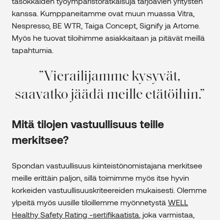
tasokkaiden työympäristöratkaisuja tarjoavien yritysten
kanssa. Kumppaneitamme ovat muun muassa Vitra,
Nespresso, BE WTR, Taiga Concept, Signify ja Artome.
Myös he tuovat tiloihimme asiakkaitaan ja pitävät meillä
tapahtumia.
Vierailijamme kysyvät,
saavatko jäädä meille etätöihin.
Mitä tilojen vastuullisuus teille
merkitsee?
Spondan vastuullisuus kiinteistönomistajana merkitsee
meille erittäin paljon, sillä toimimme myös itse hyvin
korkeiden vastuullisuuskriteereiden mukaisesti. Olemme
ylpeitä myös uusille tiloillemme myönnetystä
WELL
Healthy Safety Rating -sertifikaatista
, joka varmistaa,