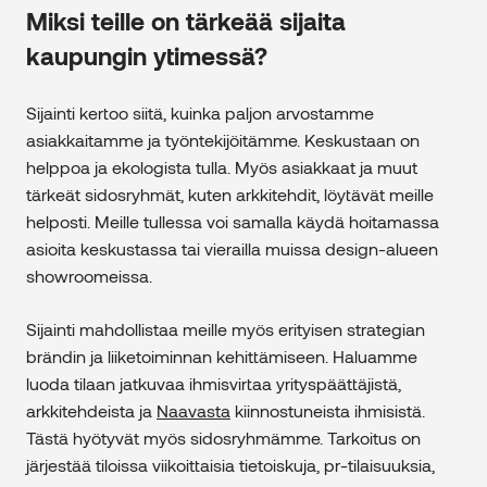
Miksi teille on tärkeää sijaita
kaupungin ytimessä?
Sijainti kertoo siitä, kuinka paljon arvostamme
asiakkaitamme ja työntekijöitämme. Keskustaan on
helppoa ja ekologista tulla. Myös asiakkaat ja muut
tärkeät sidosryhmät, kuten arkkitehdit, löytävät meille
helposti. Meille tullessa voi samalla käydä hoitamassa
asioita keskustassa tai vierailla muissa design-alueen
showroomeissa.
Sijainti mahdollistaa meille myös erityisen strategian
brändin ja liiketoiminnan kehittämiseen. Haluamme
luoda tilaan jatkuvaa ihmisvirtaa yrityspäättäjistä,
arkkitehdeista ja
Naavasta
kiinnostuneista ihmisistä.
Tästä hyötyvät myös sidosryhmämme. Tarkoitus on
järjestää tiloissa viikoittaisia tietoiskuja, pr-tilaisuuksia,