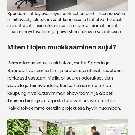
Spondan tilat täyttivät myös biofiliset kriteerit – luonnonvaloa
oli riittävästi, talotekniikka oli kunnossa ja tilat olivat helposti
muokattavat. Lasineukkarin katon erikoisvalaisimet luovat
tilaan ihmisystävällisen ja päivärytmiä tukevan valaistuksen.
Miten tilojen muokkaaminen sujui?
Remontointiaikataulu oli tiukka, mutta Sponda ja
Spondan valitsema tiimi ja urakoitsija ottivat haasteen
rohkeasti vastaan. Meillä oli suuret odotukset tilan
laadulle ja toimivuudelle, koska halusimme tehdä
kaupungin vaikuttavimman showroomin ja aidosti
ihmisen biologisia tarpeita tukevan sisäympäristön.
Kaikki toiveemme otettiin projektissa hyvin huomioon.