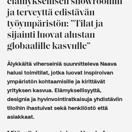
elämyksellisen showroomin
ja terveyttä edistävän
työympäristön: ”Tilat ja
sijainti luovat alustan
globaalille kasvulle”
Älykkäitä viherseiniä suunnitteleva Naava
halusi toimitilat, jotka luovat inspiroivan
ympäristön kohtaamisille ja kirittävät
yrityksen kasvua. Elämyksellisyyttä,
designia ja hyvinvointiratkaisuja yhdistäviin
tiloihin ihastuivat sekä henkilöstö että
asiakkaat.