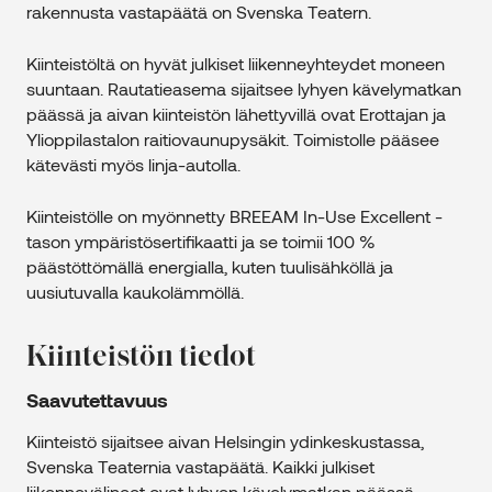
rakennusta vastapäätä on Svenska Teatern.
Kiinteistöltä on hyvät julkiset liikenneyhteydet moneen
suuntaan. Rautatieasema sijaitsee lyhyen kävelymatkan
päässä ja aivan kiinteistön lähettyvillä ovat Erottajan ja
Ylioppilastalon raitiovaunupysäkit. Toimistolle pääsee
kätevästi myös linja-autolla.
Kiinteistölle on myönnetty BREEAM In-Use Excellent -
tason ympäristösertifikaatti ja se toimii 100 %
päästöttömällä energialla, kuten tuulisähköllä ja
uusiutuvalla kaukolämmöllä.
Kiinteistön tiedot
Saavutettavuus
Kiinteistö sijaitsee aivan Helsingin ydinkeskustassa,
Svenska Teaternia vastapäätä. Kaikki julkiset
liikennevälineet ovat lyhyen kävelymatkan päässä.