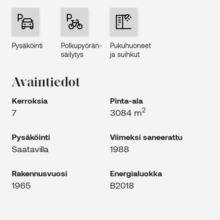
Pysäköinti
Polku­pyörän­
Puku­huo­neet
säilytys
ja suih­kut
Avaintiedot
Kerroksia
Pinta-ala
2
7
3084 m
Pysäköinti
Viimeksi saneerattu
Saatavilla
1988
Rakennus­vuosi
Energia­luokka
1965
B2018