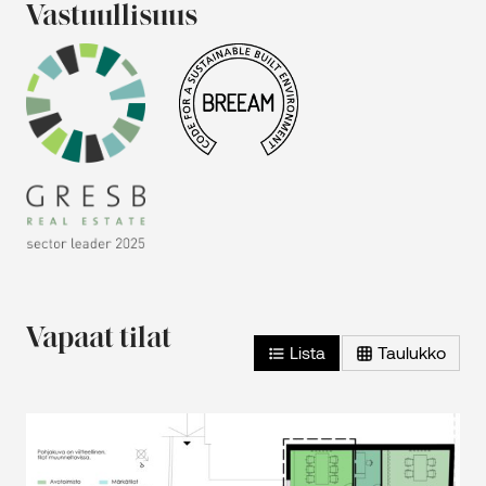
Vastuulli­suus
Vapaat tilat
Lista
Taulukko
2
Toimistotila – 2. kerros – 84 m