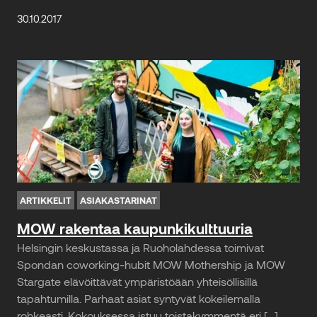
30.10.2017
ARTIKKELIT
ASIAKASTARINAT
MOW rakentaa kaupunkikulttuuria
Helsingin keskustassa ja Ruoho­lahdessa toimivat
Spondan coworking-hubit MOW Mothership ja MOW
Stargate elävöittävät ympäristöään yhteisöllisillä
tapahtumilla. Parhaat asiat syntyvät kokeile­malla
rohkeasti. Kokouksessa istuu toistakymmentä eri […]