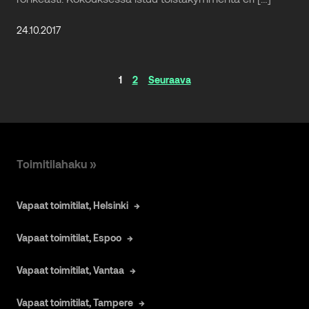
24.10.2017
Artikkelinavigaatio
1
2
Seuraava
Toimitilahaku »
Vapaat toimitilat, Helsinki
Vapaat toimitilat, Espoo
Vapaat toimitilat, Vantaa
Vapaat toimitilat, Tampere