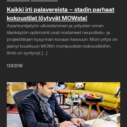
Kaikki irti palavereista – stadin parhaat
kokoustilat löytyvät MOWsta!
Asiantuntijatyön ulkoistaminen ja yritysten oman
tilankäytön optimointi ovat nostaneet neuvottelu- ja
projektitilojen kysynnän kovaan kasvuun. Moni yritys on
jäänyt koukkuun MOWn monipuolisiin kokoustiloihin.
Ilmiö on syntynyt […]
13.9.2018