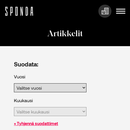
Hyppää
sisältöön
Artikkelit
Suodata:
Vuosi
Kuukausi
× Tyhjennä suodattimet