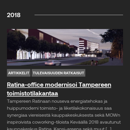
2018
ARTIKKELIT
TULEVAISUUDEN RATKAISUT
Ratina-office modernisoi Tampereen
toimistotilakantaa
Tampereen Ratinaan nouseva energiatehokas ja
huippumoderni toimisto- ja liiketilakokonaisuus saa
synergiaa viereisestä kauppakeskuksesta sekä MOWn
inspiroivista coworking-tiloista Keväällä 2018 avautunut
kauppakeskus Ratina, Kansi-areena sekä muut […]