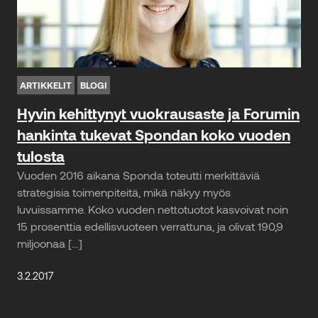
ARTIKKELIT
BLOGI
Hyvin kehittynyt vuokrausaste ja Forumin
hankinta tukevat Spondan koko vuoden
tulosta
Vuoden 2016 aikana Sponda toteutti merkittäviä
strategisia toimenpiteitä, mikä näkyy myös
luvuissamme. Koko vuoden nettotuotot kasvoivat noin
15 prosenttia edellisvuoteen verrattuna, ja olivat 190,9
miljoonaa […]
3.2.2017