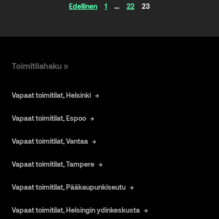
Artikkelinavigaatio
Edellinen
1
…
22
23
Toimitilahaku »
Vapaat toimitilat, Helsinki
Vapaat toimitilat, Espoo
Vapaat toimitilat, Vantaa
Vapaat toimitilat, Tampere
Vapaat toimitilat, Pääkaupunkiseutu
Vapaat toimitilat, Helsingin ydinkeskusta