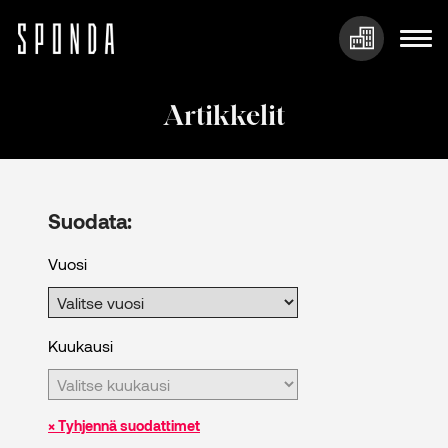
Hyppää
sisältöön
Artikkelit
Suodata:
Vuosi
Kuukausi
× Tyhjennä suodattimet