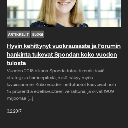
ARTIKKELIT
BLOGI
Hyvin kehittynyt vuokrausaste ja Forumin
hankinta tukevat Spondan koko vuoden
tulosta
Vuoden 2016 aikana Sponda toteutti merkittäviä
strategisia toimenpiteitä, mikä näkyy myös
luvuissamme. Koko vuoden nettotuotot kasvoivat noin
15 prosenttia edellisvuoteen verrattuna, ja olivat 190,9
miljoonaa […]
3.2.2017