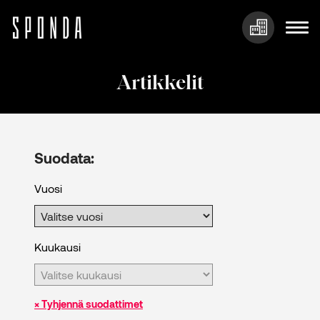
Hyppää
sisältöön
Artikkelit
Suodata:
Vuosi
Kuukausi
× Tyhjennä suodattimet