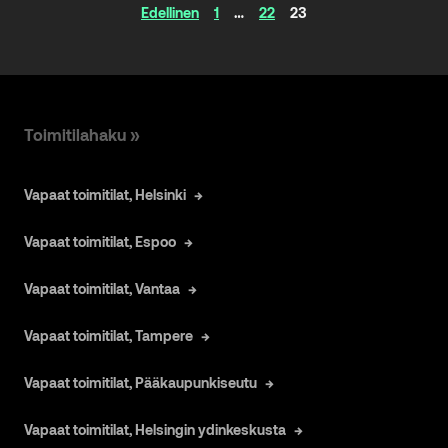
Artikkelinavigaatio
Edellinen
1
…
22
23
Toimitilahaku »
Vapaat toimitilat, Helsinki
Vapaat toimitilat, Espoo
Vapaat toimitilat, Vantaa
Vapaat toimitilat, Tampere
Vapaat toimitilat, Pääkaupunkiseutu
Vapaat toimitilat, Helsingin ydinkeskusta