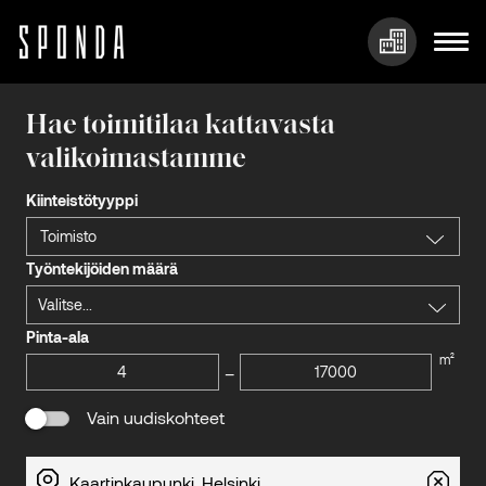
Hyppää
sisältöön
Hae toimitilaa kattavasta
valikoimastamme
Kiinteistötyyppi
Toimisto
Työntekijöiden määrä
Valitse...
Pinta-ala
m²
–
Vain uudiskohteet