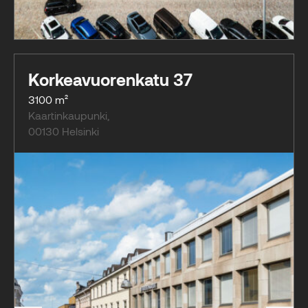
Korkeavuorenkatu 37
3100 m²
Kaartinkaupunki
,
00130
Helsinki