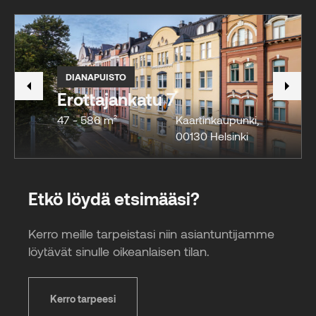
DIANAPUISTO
Erottajankatu 7
47 - 586 m²
Kaartinkaupunki
,
00130
Helsinki
Etkö löydä etsimääsi?
Kerro meille tarpeistasi niin asiantuntijamme
löytävät sinulle oikeanlaisen tilan.
Kerro tarpeesi