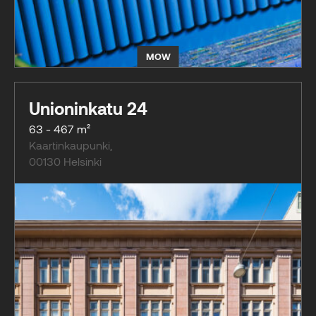
MOW
Unioninkatu 24
63 - 467 m²
Kaartinkaupunki
,
00130
Helsinki