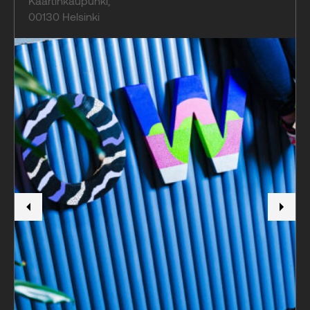
Kaartinkaupunki
,
00130
Helsinki