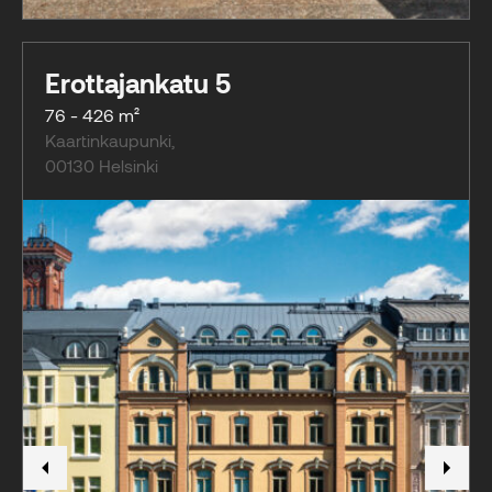
Erottajankatu 5
76 - 426 m²
Kaartinkaupunki
,
00130
Helsinki