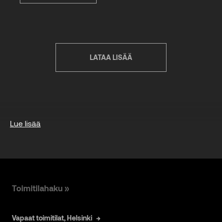
LATAA LISÄÄ
Lue lisää
Toimitilahaku »
Vapaat toimitilat, Helsinki