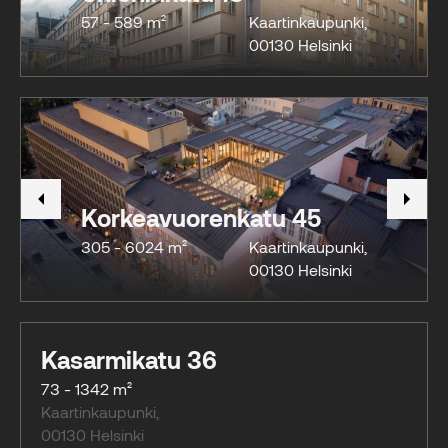
57 - 589 m²
Kaartinkaupunki
,
00130
Helsinki
Korkeavuorenkatu 45
305 - 6024 m²
Kaartinkaupunki
,
00130
Helsinki
Kasarmikatu 36
73 - 1342 m²
Kaartinkaupunki
,
00130
Helsinki