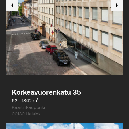
Korkeavuorenkatu 35
63 - 1342 m²
Kaartinkaupunki
,
00130
Helsinki