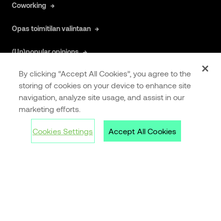
Coworking
Opas toimitilan valintaan
(Un)popular opinions
By clicking “Accept All Cookies”, you agree to the
Toimistotyön tutkimus
storing of cookies on your device to enhance site
navigation, analyze site usage, and assist in our
marketing efforts.
Kauppakeskukset »
Cookies Settings
Accept All Cookies
Forum
Citycenter
Ratina