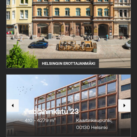
HELSINGIN EROTTAJANMÄKI
Fabianinkatu 23
410 - 4279 m²
Kaartinkaupunki
,
00130
Helsinki