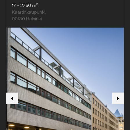
17 - 2750 m²
Kaartinkaupunki
,
00130
Helsinki