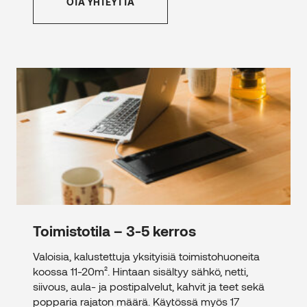
OTA YHTEYTTÄ
2
Toimistotila – 3-5 kerros – 10 m
Toimistotila – 3-5 kerros
Valoisia, kalustettuja yksityisiä toimistohuoneita
koossa 11-20m². Hintaan sisältyy sähkö, netti,
siivous, aula- ja postipalvelut, kahvit ja teet sekä
popparia rajaton määrä. Käytössä myös 17