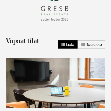
Vapaat tilat
Lista
Taulukko
2
Toimistotila – 3-5 kerros – 50 m