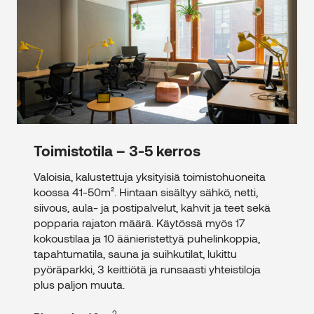
2
Toimistotila – 3-5 kerros – 40 m
Toimistotila – 3-5 kerros
Valoisia, kalustettuja yksityisiä toimistohuoneita
koossa 41-50m². Hintaan sisältyy sähkö, netti,
siivous, aula- ja postipalvelut, kahvit ja teet sekä
popparia rajaton määrä. Käytössä myös 17
kokoustilaa ja 10 äänieristettyä puhelinkoppia,
tapahtumatila, sauna ja suihkutilat, lukittu
pyöräparkki, 3 keittiötä ja runsaasti yhteistiloja
plus paljon muuta.
2