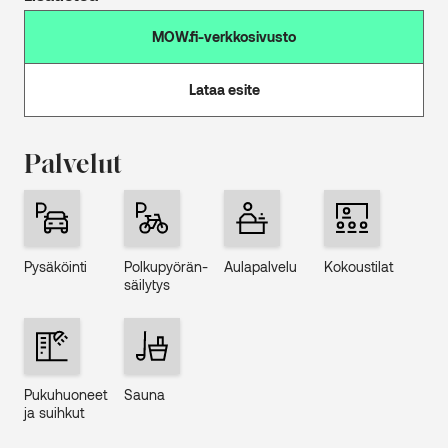
MOW.fi-verkkosivusto
Lataa esite
Palvelut
Pysäköinti
Polku­pyörän­
Aulapalvelu
Kokoustilat
säilytys
Puku­huo­neet
Sauna
ja suih­kut