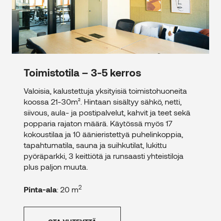
Toimistotila – 3-5 kerros
Valoisia, kalustettuja yksityisiä toimistohuoneita
koossa 21-30m². Hintaan sisältyy sähkö, netti,
siivous, aula- ja postipalvelut, kahvit ja teet sekä
popparia rajaton määrä. Käytössä myös 17
kokoustilaa ja 10 äänieristettyä puhelinkoppia,
tapahtumatila, sauna ja suihkutilat, lukittu
pyöräparkki, 3 keittiötä ja runsaasti yhteistiloja
plus paljon muuta.
2
Pinta-ala
: 20 m