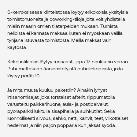
6-kerroksisessa kiinteistössä löytyy erikokoisia yksityisiä
toimistohuoneita ja coworking-tiloja joita voit yhdistellä
mielin määrin omien tilatarpeiden mukaan. Turhista
neliöistä ei kannata maksaa kuten ei myöskään välillä
tyhjänä istuvasta toimistosta. Meillä maksat vain
käytöstä.
Kokoustilaakin löytyy runsaasti, jopa 17 neukkarin verran.
Puhumattakaan äänieristetyistä puhelinkopeista, joita
löytyy peräti 10.
Ja mitä muuta kuuluu pakettiin? Ainakin lyhyet
irtisanomisajat, joka torstaiset afterit, riippumatolla
varusteltu päikkärihuone, aula- ja postipalvelut,
pyöräparkki lukitulla sisäpihalla ja suihkutilat. Sekä
luonnollisesti siivous, sähkö, netti, kahvit, teet, viikottaiset
hedelmät ja niin paljon popparia kun jaksat syödä.