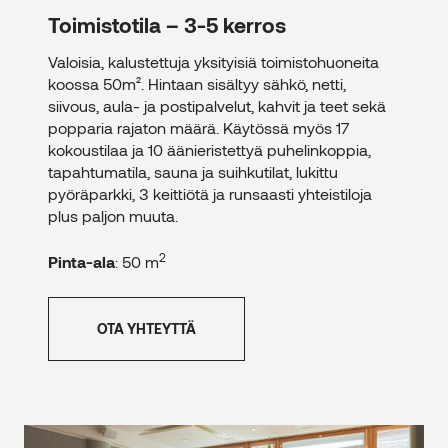
Toimistotila – 3-5 kerros
Valoisia, kalustettuja yksityisiä toimistohuoneita
koossa 50m². Hintaan sisältyy sähkö, netti,
siivous, aula- ja postipalvelut, kahvit ja teet sekä
popparia rajaton määrä. Käytössä myös 17
kokoustilaa ja 10 äänieristettyä puhelinkoppia,
tapahtumatila, sauna ja suihkutilat, lukittu
pyöräparkki, 3 keittiötä ja runsaasti yhteistiloja
plus paljon muuta.
2
Pinta-ala
: 50 m
OTA YHTEYTTÄ