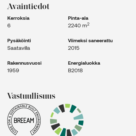
Avaintiedot
Kerroksia
Pinta-ala
2
6
2240 m
Pysäköinti
Viimeksi saneerattu
Saatavilla
2015
Rakennus­vuosi
Energia­luokka
1959
B2018
Vastuulli­suus