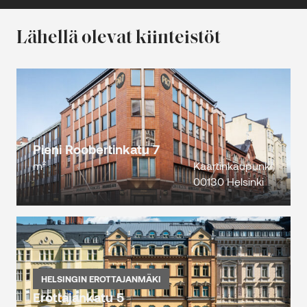
Lähellä olevat kiinteistöt
Pieni Roobertinkatu 7
m²
Kaartinkaupunki,
00130 Helsinki
HELSINGIN EROTTAJANMÄKI
Erottajankatu 5