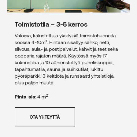
Toimistotila – 3-5 kerros
Valoisia, kalustettuja yksityisiä toimistohuoneita
koossa 4-10m². Hintaan sisältyy sähkö, netti,
siivous, aula- ja postipalvelut, kahvit ja teet sekä
popparia rajaton määrä. Käytössä myös 17
kokoustilaa ja 10 äänieristettyä puhelinkoppia,
tapahtumatila, sauna ja suihkutilat, lukittu
pyöräparkki, 3 keittiötä ja runsaasti yhteistiloja
plus paljon muuta.
2
Pinta-ala
: 4 m
OTA YHTEYTTÄ