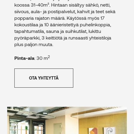
koossa 31-40m². Hintaan sisältyy sähkö, netti,
siivous, aula- ja postipalvelut, kahvit ja teet sekä
popparia rajaton määrä. Käytössä myös 17
kokoustilaa ja 10 äänieristettyä puhelinkoppia,
tapahtumatila, sauna ja suihkutilat, lukittu
pyöräparkki, 3 keittiötä ja runsaasti yhteistiloja
plus paljon muuta.
2
Pinta-ala
: 30 m
OTA YHTEYTTÄ
2
Toimistotila – 3-5 kerros – 20 m