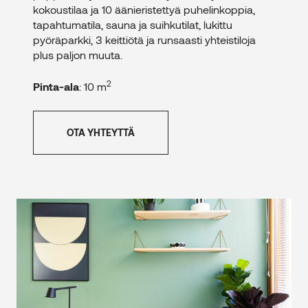
kokoustilaa ja 10 äänieristettyä puhelinkoppia,
tapahtumatila, sauna ja suihkutilat, lukittu
pyöräparkki, 3 keittiötä ja runsaasti yhteistiloja
plus paljon muuta.
2
Pinta-ala
: 10 m
OTA YHTEYTTÄ
2
Toimistotila – 3-5 kerros – 4 m