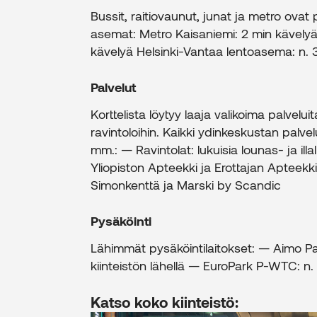
Bussit, raitiovaunut, junat ja metro ov
asemat: Metro Kaisaniemi: 2 min kävelyä
kävelyä Helsinki-Vantaa lentoasema: n. 
Palvelut
Korttelista löytyy laaja valikoima palvelui
ravintoloihin. Kaikki ydinkeskustan palve
mm.: — Ravintolat: lukuisia lounas- ja illa
Yliopiston Apteekki ja Erottajan Apteekki
Simonkenttä ja Marski by Scandic
Pysäköinti
Lähimmät pysäköintilaitokset: — Aimo Park 
kiinteistön lähellä — EuroPark P-WTC: n.
Katso koko kiinteistö: