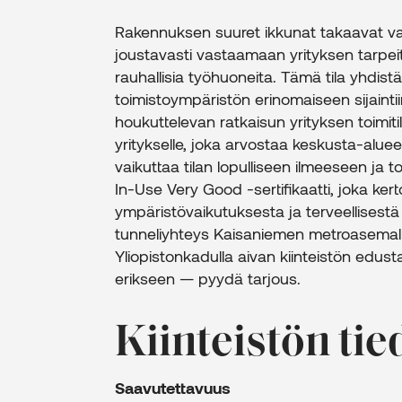
Rakennuksen suuret ikkunat takaavat valo
joustavasti vastaamaan yrityksen tarpeita
rauhallisia työhuoneita. Tämä tila yhdi
toimistoympäristön erinomaiseen sijaintiin
houkuttelevan ratkaisun yrityksen toimitil
yritykselle, joka arvostaa keskusta-alue
vaikuttaa tilan lopulliseen ilmeeseen ja 
In-Use Very Good -sertifikaatti, joka ker
ympäristövaikutuksesta ja terveellisestä 
tunneliyhteys Kaisaniemen metroasemalle
Yliopistonkadulla aivan kiinteistön edust
erikseen — pyydä tarjous.
Kiinteistön tie
Saavutettavuus