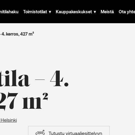
mitilahaku
Toimistotilat
Kauppakeskukset
Meistä
Ota yht
– 4. kerros, 427 m²
ila – 4.
27 m²
 Helsinki
Tutustu virtuaaliesittelyyn