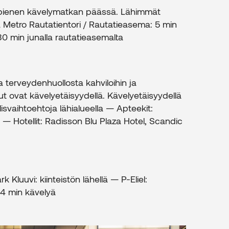
at pienen kävelymatkan päässä. Lähimmät
 Metro Rautatientori / Rautatieasema: 5 min
30 min junalla rautatieasemalta
ta terveydenhuollosta kahviloihin ja
lut ovat kävelyetäisyydellä. Kävelyetäisyydellä
llisvaihtoehtoja lähialueella — Apteekit:
 — Hotellit: Radisson Blu Plaza Hotel, Scandic
Kluuvi: kiinteistön lähellä — P-Eliel:
 4 min kävelyä