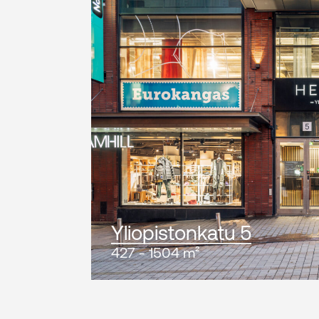
Yliopistonkatu 5
427 - 1504 m²