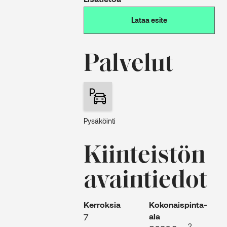
Lataa esite
Palvelut
Pysäköinti
Kiinteistön
avaintiedot
Kerroksia
Kokonaispinta-
7
ala
2