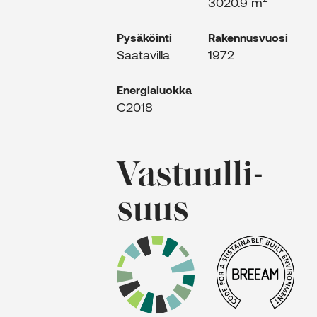
3020.9 m
Pysäköinti
Rakennus­vuosi
Saatavilla
1972
Energia­luokka
C2018
Vastuulli­
suus