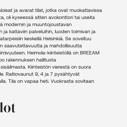
isat ja avarat tilat, jotka ovat muokattavissa
, oli kyseessä sitten avokonttori tai useita
stää modernin ja muuntojoustavan
 ja kattaviin palveluihin, luoden toimivan ja
atarpeisiin keskellä Helsinkiä. Se soveltuu
en saavutettavuutta ja mahdollisuutta
toimivuuteen. Heimola-kiinteistöllä on BREEAM
too rakennuksen hallitusta
sisäilmasta. Kiinteistön vierestä on suora
. Raitiovaunut 9, 4 ja 7 pysähtyvät
alla. Tila on vapaa heti. Vuokrasta sovitaan
dot