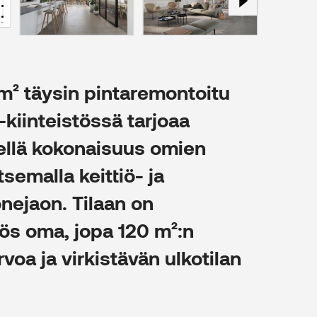
m² täysin pintaremontoitu
-kiinteistössä tarjoaa
ellä kokonaisuus omien
semalla keittiö- ja
onejaon. Tilaan on
ös oma, jopa 120 m²:n
rvoa ja virkistävän ulkotilan