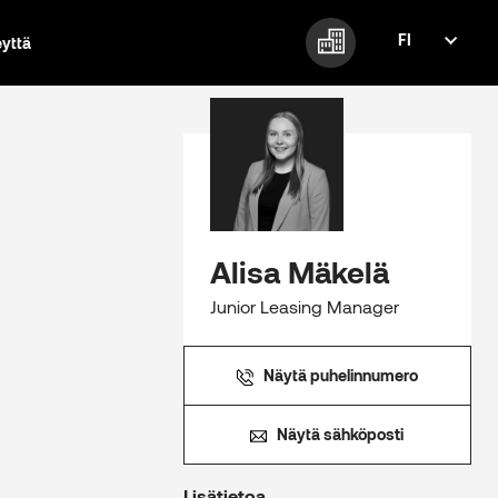
FI
eyttä
FI
EN
Alisa Mäkelä
Junior Leasing Manager
Näytä puhelinnumero
Näytä sähköposti
Lisätietoa