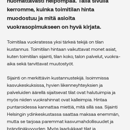
huomattavasti helpompaa. Tällä sivulla
kerromme, kuinka toimitilan hinta
muodostuu ja mitä asioita
vuokrasopimukseen on hyvä kirjata.
Toimitilaa vuokratessa yksi tärkeä tekijä on tilan
kustannus. Toimitilan hintaan vaikuttavat monet asiat,
kuten toimitilan sijainti, tilan koko, talon palvelut, vuokra-
aika sekä tarvittavat muutostyöt.
Sijainti on merkittävin kustannustekijä. Isoimmissa
kasvukeskuksissa, hyvien liikenneyhteyksien ja
palveluiden äärellä sijaitsevat tilat ovat halutuimpia ja
myös niiden vuokrahinnat ovat kalleimpia. Hintaa
puntaroidessa kannattaa miettiä, mitä sillä saa. Sijainti
Helsingin ydinkeskustassa saattaa maksaa enemmän,
mutta se tarjoaa paremmat kasvumahdollisuudet ja
brändinäkyvyyden. Myös laadukkaat tilat ja