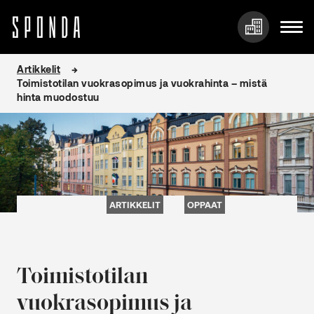
Hyppää
Artikkelit
sisältöön
Toimistotilan vuokrasopimus ja vuokrahinta – mistä
hinta muodostuu
ARTIKKELIT
OPPAAT
Toimistotilan
vuokrasopimus ja