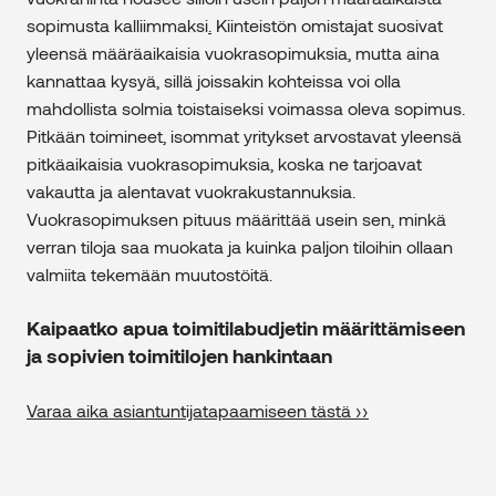
sopimusta kalliimmaksi
.
Kiinteistön omistajat suosivat
yleensä määräaikaisia vuokrasopimuksia, mutta aina
kannattaa kysyä, sillä joissakin kohteissa voi olla
mahdollista solmia toistaiseksi voimassa oleva sopimus.
Pitkään toimineet, isommat yritykset arvostavat yleensä
pitkäaikaisia vuokrasopimuksia, koska ne tarjoavat
vakautta ja alentavat vuokrakustannuksia.
Vuokrasopimuksen pituus määrittää usein sen, minkä
verran tiloja saa muokata ja kuinka paljon tiloihin ollaan
valmiita tekemään muutostöitä.
Kaipaatko apua toimitilabudjetin määrittämiseen
ja sopivien toimitilojen hankintaan
Varaa aika asiantuntijatapaamiseen tästä ››