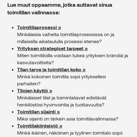
Lue muut oppaamme, jotka auttavat sinua
toimitilan valinnassa:
Toimitilaprosessi »
Minkälaisia vaiheita toimitilaprosessissa on ja
millaisella aikataululla prosessi etenee?
Yrityksen strategiset tarpeet »
Miten toimitiloilla voidaan tukea yrityksen brändiä ja
kasvutavoitteita?
Tilan tarve ja toimitilan koko »
Minkä kokoinen toimitila sopii yrityksellesi
parhaiten?
Tilojen käyttö »
Minkälaiset tilat ja toimintatavat edistävät
henkilöstösi hyvinvointia ja tuottavuutta?
Toimitilan sijainti »
Miksi sijainti on tärkein asia toimitilavalinnassa?
Toimitilakiinteistö »
Minkä ikäinen, näköinen ja tyylinen toimitalo sopii