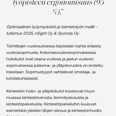
työpisteen ergonomisuus (95
%).
Optimaalinen työympäristö ja toimistotyön mallit -
tutkimus 2025, nSight Oy & Sponda Oy
Toimitilojen vuokrauksessa käytetään kahta erilaista
vuokrasopimusta. Kokonaisvuokrasopimuksessa
hoitokulut ovat osana vuokraa ja jaetun vuokran
sopimuksessa pääoma- ja ylläpitovuokra on erotettu
toisistaan. Sopimustyypit vaihtelevat omistaja- ja
kohdekohtaisesti.
Kiinteistön hoito- ja ylläpitokulut koostuvat muun
muassa kiinteistöverosta, lämmityskuluista ja
kiinteistöpalveluista. Kiinteistöpalveluihin kuuluvat
esimerkiksi yleisten tilojen siivous ja kiinteistönhuolto.