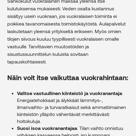
Sähkökulut vuokralainen maksaa yleensä itse
kulutuksensa mukaisesti. Veden osalta kustannus
sisältyy usein vuokraan, jos vuokralaisen toiminta ei
poikkea tavanomaisesta toimistokäytöstä. Aulapalvelut
laskutetaan yleensä yritykseltä erikseen. Myös omien
tilojen siivous kuuluu tyypillisesti vuokralaisen omalle
vastuulle. Tarvittavien muutostöiden ja
sisustussuunnittelun kuluista sovitaan
tapauskohtaisesti.
Näin voit itse vaikuttaa vuokrahintaan:
Valitse vastuullinen kiinteistö ja vuokranantaja
:
Energiatehokkaat ja älykkäät lämmitys-,
ilmanvaihto- ja turvaratkaisut sekä ammattimainen
kiinteistön ylläpito vähentävät merkittävästi
hoitokuluja.
Suosi isoa vuokranantajaa
: Tilan vaihto onnistuu
yrityksen kasvaessa helposti, iso kumppani