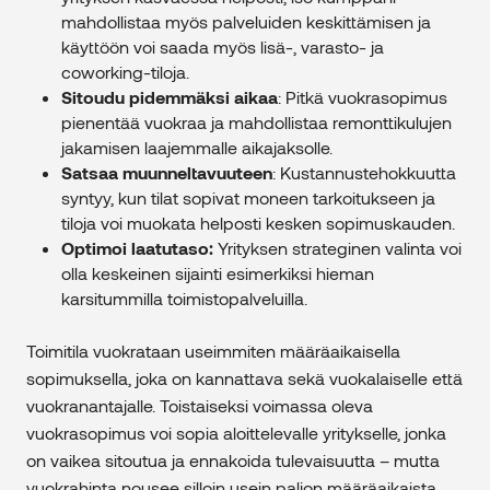
mahdollistaa myös palveluiden keskittämisen ja
käyttöön voi saada myös lisä-, varasto- ja
coworking-tiloja.
Sitoudu
pidemmäksi aikaa
:
Pitkä vuokrasopimus
pienentää vuokraa ja mahdollistaa remonttikulujen
jakamisen laajemmalle aikajaksolle.
Satsaa muunneltavuuteen
: Kustannustehokkuutta
syntyy, kun tilat sopivat moneen tarkoitukseen ja
tiloja voi muokata helposti kesken sopimuskauden.
Optimoi laatutaso:
Yrityksen strateginen valinta voi
olla keskeinen sijainti esimerkiksi hieman
karsitummilla toimistopalveluilla.
Toimitila vuokrataan useimmiten määräaikaisella
sopimuksella, joka on kannattava sekä vuokalaiselle että
vuokranantajalle. Toistaiseksi voimassa oleva
vuokrasopimus voi sopia aloittelevalle yritykselle, jonka
on vaikea sitoutua ja ennakoida tulevaisuutta – mutta
vuokrahinta nousee silloin usein paljon määräaikaista