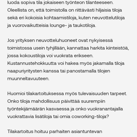
luoda sopiva tila jokaiseen työnteon tilanteeseen.
Oleellista on, että toimistolla on riittävästi hiljaisia tiloja
sekä eri kokoisia kohtaamistiloja, kuten neuvottelutiloja
ja vuorovaikutteisia lounge- ja taukotiloja.
Jos yrityksen neuvotteluhuoneet ovat nykyisessä
toimistossa usein tyhjillään, kannattaa harkita kiinteistöä,
jossa kokoustiloja voi vuokrata erikseen.
Kustannustehokkuutta voi hakea myös jakamalla tiloja
naapuriyritysten kanssa tai panostamalla tilojen
muunneltavuuteen.
Huomioi tilakartoituksessa myös tulevaisuuden tarpeet.
Onko tiloja mahdollisuus päivittää suurempiin
työntekijämäärän kasvaessa ja onko vuokranantajalla
vuokrattavia lisätiloja tai omia coworking-tiloja?
Tilakartoitus hoituu parhaiten asiantuntevan