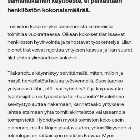
samanaikainen käyttöaste, ei pelkästään
henkilöstön kokonaismäärää.
Toimiston koko on yksi tärkeimmistä kriteereistä
toimitilaa vuokrattaessa. Oikean kokoiset tilat lisäävät
henkilöstön hyvinvointia ja tehostavat työskentelyä. Liian
pienet tilat voivat rajoittaa yrityksen kasvua ja liian suuret
tilat johtaa ylimääräisiin kuluihin.
Tilakartoitus käynnistyy selvittämällä, miten, milloin ja
missä henkilöstösi haluaa työskennellä. Suositaanko
yrityksessä lähi-, etä- vai hybridityötä ja kaipaavatko
työntekijät omia työpisteitä tai -huoneita? Huolellinen
selvitystyö auttaa näkemään, kannattaako yritykselle
lähteä etsimään yhtä toimitilakiinteistöä vai useampia
toimipisteitä. Hybridityön myötä toimiston koko usein
pienenee, mutta tilojen joustavuuden, yhteisöllisyyden ja
teknologisten ratkaisujen merkitys kasvaa. Myös