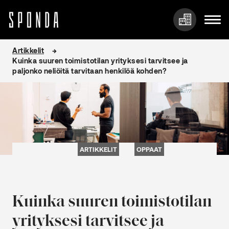
Hyppää
Artikkelit
sisältöön
Kuinka suuren toimistotilan yrityksesi tarvitsee ja
paljonko neliöitä tarvitaan henkilöä kohden?
ARTIKKELIT
OPPAAT
Kuinka suuren toimistotilan
yrityksesi tarvitsee ja