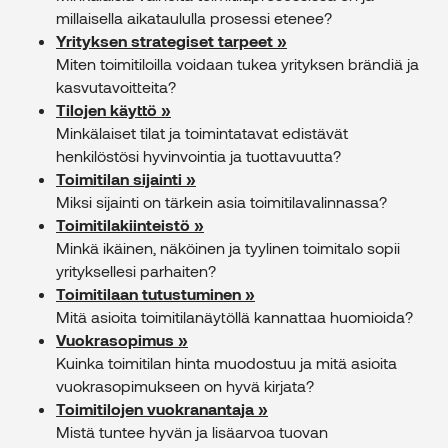
millaisella aikataululla prosessi etenee?
Yrityksen strategiset tarpeet »
Miten toimitiloilla voidaan tukea yrityksen brändiä ja
kasvutavoitteita?
Tilojen käyttö »
Minkälaiset tilat ja toimintatavat edistävät
henkilöstösi hyvinvointia ja tuottavuutta?
Toimitilan sijainti »
Miksi sijainti on tärkein asia toimitilavalinnassa?
Toimitilakiinteistö »
Minkä ikäinen, näköinen ja tyylinen toimitalo sopii
yrityksellesi parhaiten?
Toimitilaan tutustuminen »
Mitä asioita toimitilanäytöllä kannattaa huomioida?
Vuokrasopimus »
Kuinka toimitilan hinta muodostuu ja mitä asioita
vuokrasopimukseen on hyvä kirjata?
Toimitilojen vuokranantaja »
Mistä tuntee hyvän ja lisäarvoa tuovan