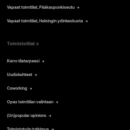
Vapaat toimitilat, Pääkaupunkiseutu
Vapaat toimitilat, Helsingin ydinkeskusta
Toimistotilat »
Kerro tilatarpeesi
Uudiskohteet
Coworking
Opas toimitilan valintaan
(Un)popular opinions
Toimistotyön tutkimus