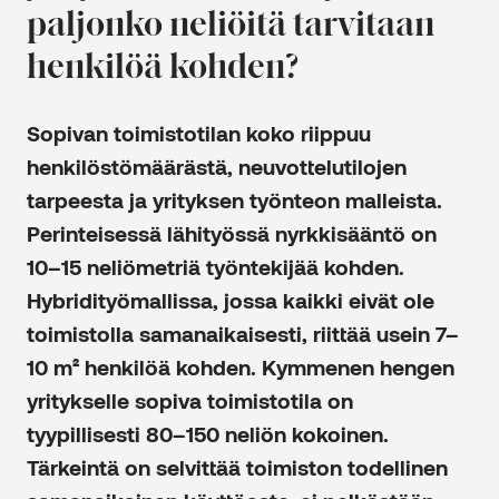
paljonko neliöitä tarvitaan
henkilöä kohden?
Sopivan toimistotilan koko riippuu
henkilöstömäärästä, neuvottelutilojen
tarpeesta ja yrityksen työnteon malleista.
Perinteisessä lähityössä nyrkkisääntö on
10–15 neliömetriä työntekijää kohden.
Hybridityömallissa, jossa kaikki eivät ole
toimistolla samanaikaisesti, riittää usein 7–
10 m² henkilöä kohden. Kymmenen hengen
yritykselle sopiva toimistotila on
tyypillisesti 80–150 neliön kokoinen.
Tärkeintä on selvittää toimiston todellinen