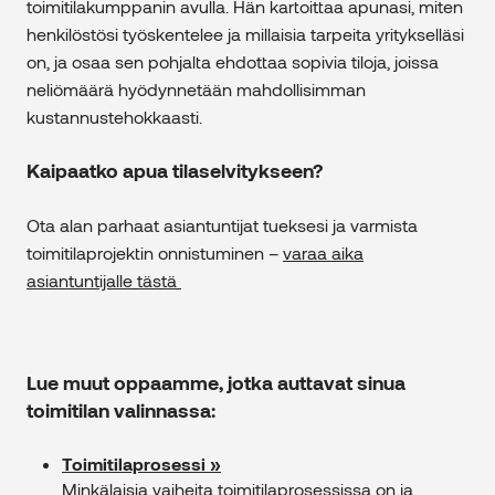
toimitilakumppanin avulla. Hän kartoittaa apunasi, miten
henkilöstösi työskentelee ja millaisia tarpeita yritykselläsi
on, ja osaa sen pohjalta ehdottaa sopivia tiloja, joissa
neliömäärä hyödynnetään mahdollisimman
kustannustehokkaasti.
Kaipaatko apua tilaselvitykseen?
Ota alan parhaat asiantuntijat tueksesi ja varmista
toimitilaprojektin onnistuminen –
varaa aika
asiantuntijalle tästä
Lue muut oppaamme, jotka auttavat sinua
toimitilan valinnassa:
Toimitilaprosessi »
Minkälaisia vaiheita toimitilaprosessissa on ja