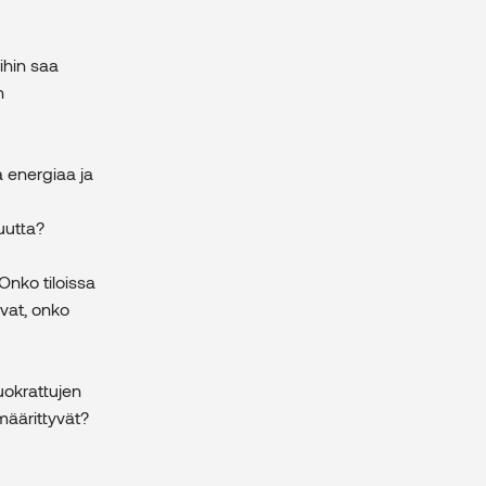
oihin saa
n
a energiaa ja
uutta?
 Onko tiloissa
ovat, onko
uokrattujen
 määrittyvät?