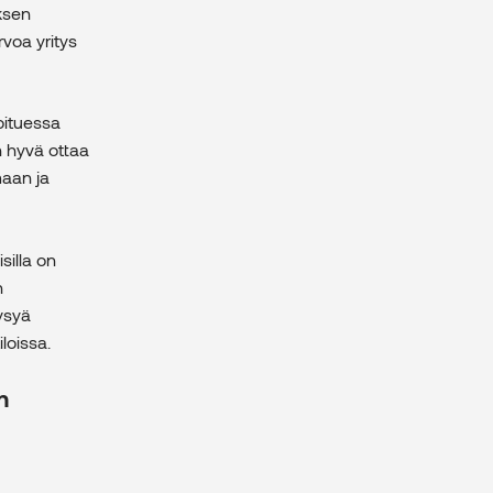
yksen
voa yritys
oituessa
on hyvä ottaa
maan ja
silla on
n
kysyä
iloissa.
n