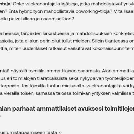
ntaja:
Onko vuokranantajalla lisätiloja, jotka mahdollistavat yrit
n? Entä hybridityön mahdollistavia coworking-tiloja? Mitä lisäar
selle palveluillaan ja osaamisellaan?
aiheessa, tarpeiden kirkastuessa ja mahdollisuuksien konkretis
sioita, joita ei alun perin ollut tullut mieleen. Silloin tilanteessa 
iettiä, miten uudenlaiset ratkaisut vaikuttavat kokonaissuunnitel
tää näytöllä toimitila-ammattilaisen osaamista. Alan ammattilai
s eri toimialojen tilaratkaisuista sekä nykypäivän työntekijöide
tarpeista. Jos toimitila tuntuu mieluisalta, vuokranantajalta voi 
 vierailla toisen, samassa talossa toimivan yrityksen valmiissa t
alan parhaat ammattilaiset avuksesi toimitiloje
?
utustumistapaamiseen tästä ››