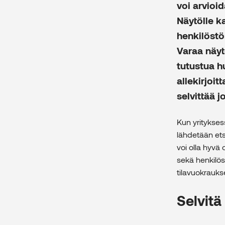
voi arvioi
Näytölle k
henkilöstö
Varaa näytö
tutustua 
allekirjoi
selvittää j
Kun yrityksess
lähdetään ets
voi olla hyvä
sekä henkilös
tilavuokrauk
Selvitä