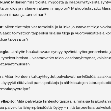
likuva:
Millainen fiiilis tiloista, miljööstä ja naapuriyrityksistä synty
sta on ulos ja millainen alueen imago on? Mahdollistavatko tilara
isen ilmeen ja tunnelman?
ut:
Miten tilat taipuvat tarpeisiisi ja kuinka joustavasti tiloja void
 Saako toimistoon tarpeeksi hiljaisia tiloja ja vuorovaikutteisia ko
tiloja talossa on?
logia:
Lähityön houkuttavuus syntyy hyvästä työergonomiasta j
a työolosuhteista – vastaavatko talon viestintäyhteydet, valaistus
aatuvaatimuksiisi?
en:
Miten kohteen kulkuyhteydet palvelevat henkilöstöä, asiakkai
Löytyykö riittävästi parkkipaikkoja ja sähköautojen latauspistei
työmatkapyöräilyä?
 ylläpito:
Mitä palveluita kiinteistö tarjoaa ja millaisia lisäkustan
sia palveluita lähiympäristöstä löytyy – mitä tarpeellisia palveluit