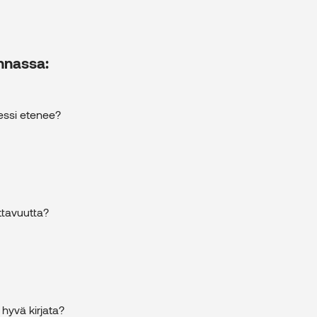
nnassa:
sessi etenee?
ottavuutta?
hyvä kirjata?