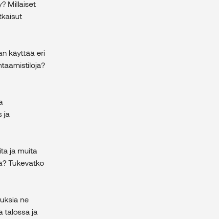
y? Millaiset
tkaisut
aan käyttää eri
htaamistiloja?
a
 ja
ta ja muita
tä? Tukevatko
nuksia ne
a talossa ja