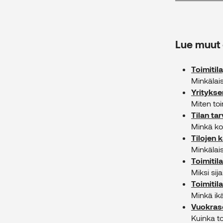
Lue muut 
Toimitil
Minkälais
Yritykse
Miten toi
Tilan tar
Minkä kok
Tilojen 
Minkälais
Toimitila
Miksi sij
Toimitila
Minkä ikä
Vuokras
Kuinka t