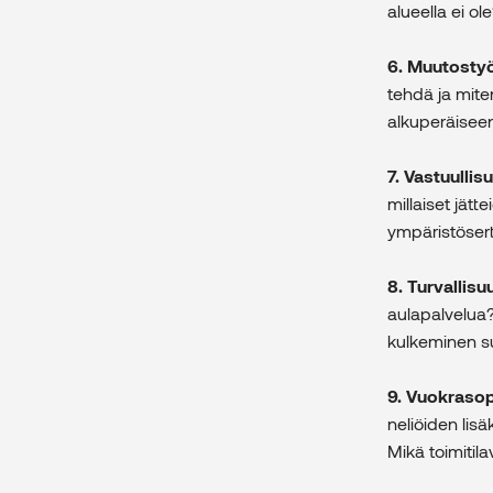
alueella ei ol
6. Muutostyö
tehdä ja mite
alkuperäisee
7. Vastuullis
millaiset jätt
ympäristösert
8. Turvallisu
aulapalvelua? 
kulkeminen su
9. Vuokraso
neliöiden lisä
Mikä toimitil