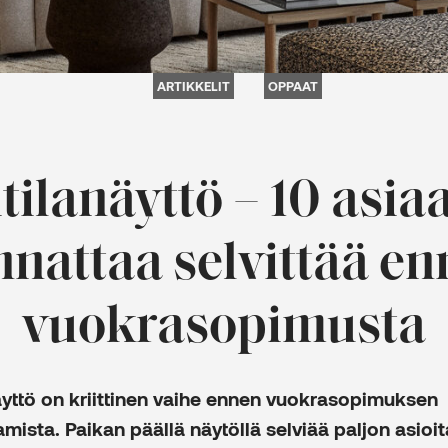
ARTIKKELIT
OPPAAT
tilanäyttö – 10 asiaa
nattaa selvittää e
vuokrasopimusta
äyttö on kriittinen vaihe ennen vuokrasopimuksen
tamista. Paikan päällä näytöllä selviää paljon asioita