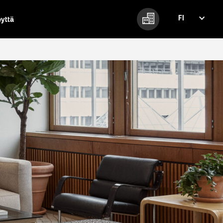
FI
eyttä
FI
EN