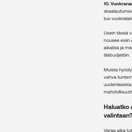
10. Vuokrana
skaalautumise
tuo vuokralai
Usein tässä v
nousee esiin a
aikalisä ja m
tilabudjettiin.
Muista hyödyn
vahva tuntemu
uudenlaisista 
mahdollisuutta
Haluatko 
valintaan
Varaa aika t