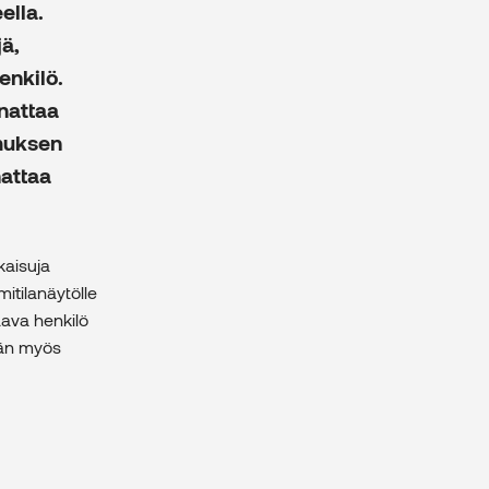
ella.
ä,
enkilö.
nnattaa
muksen
nattaa
kaisuja
itilanäytölle
aava henkilö
ään myös