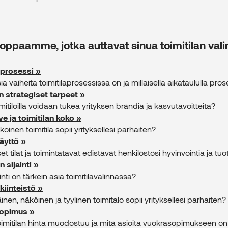
oppaamme, jotka auttavat sinua toimitilan vali
aprosessi »
ia vaiheita toimitilaprosessissa on ja millaisella aikataululla pro
n strategiset tarpeet »
mitiloilla voidaan tukea yrityksen brändiä ja kasvutavoitteita?
ve ja toimitilan koko »
oinen toimitila sopii yrityksellesi parhaiten?
käyttö »
et tilat ja toimintatavat edistävät henkilöstösi hyvinvointia ja tu
n sijainti »
ainti on tärkein asia toimitilavalinnassa?
kiinteistö »
inen, näköinen ja tyylinen toimitalo sopii yrityksellesi parhaiten?
opimus »
oimitilan hinta muodostuu ja mitä asioita vuokrasopimukseen on 