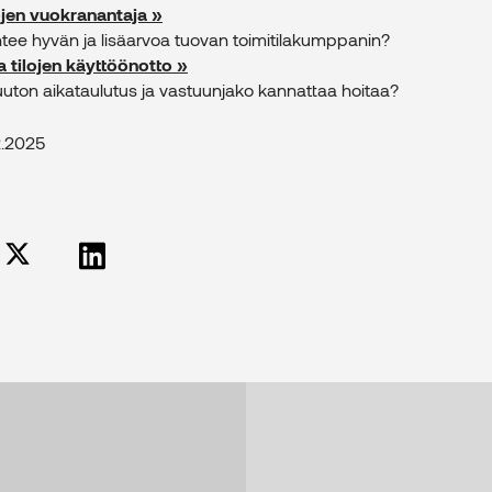
ojen vuokranantaja »
ntee hyvän ja lisäarvoa tuovan toimitilakumppanin?
a tilojen käyttöönotto »
uton aikataulutus ja vastuunjako kannattaa hoitaa?
2.2025