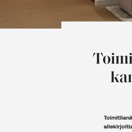
Toimi
kan
Toimitilan
allekirjoit