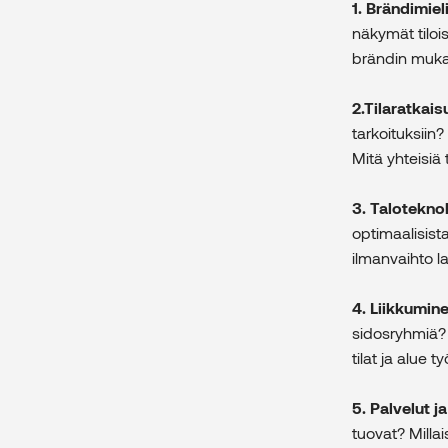
1. Brändimie
näkymät tiloi
brändin muka
2.Tilaratkais
tarkoituksiin?
Mitä yhteisiä 
3. Talotekno
optimaalisist
ilmanvaihto l
4. Liikkumin
sidosryhmiä? 
tilat ja alue 
5. Palvelut ja
tuovat? Millai