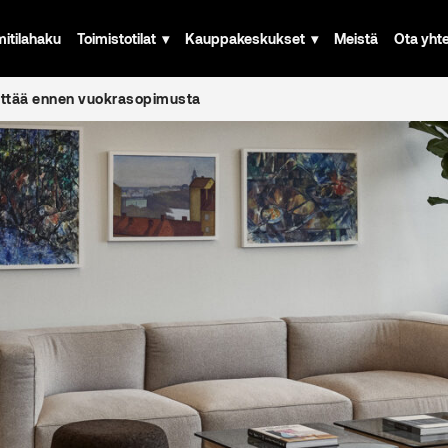
mitilahaku
Toimistotilat
Kauppakeskukset
Meistä
Ota yht
lvittää ennen vuokrasopimusta