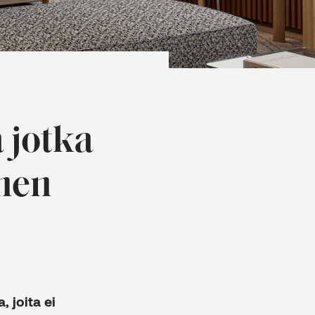
 jotka
nnen
, joita ei