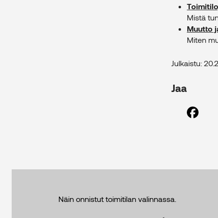
Toimitil
Mistä tu
Muutto j
Miten mu
Julkaistu: 20.
Jaa
Näin onnistut toimitilan valinnassa.