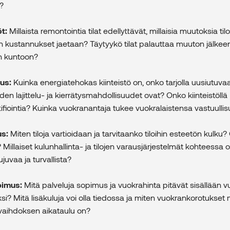
e?
t:
Millaista remontointia tilat edellyttävät, millaisia muutoksia til
n kustannukset jaetaan? Täytyykö tilat palauttaa muuton jälkee
n kuntoon?
uus:
Kuinka energiatehokas kiinteistö on, onko tarjolla uusiutuva
eiden lajittelu- ja kierrätysmahdollisuudet ovat? Onko kiinteistöllä
ifiointia? Kuinka vuokranantaja tukee vuokralaistensa vastuullis
us:
Miten tiloja vartioidaan ja tarvitaanko tiloihin esteetön kulku?
Millaiset kulunhallinta- ja tilojen varausjärjestelmät kohteessa 
juvaa ja turvallista?
pimus:
Mitä palveluja sopimus ja vuokrahinta pitävät sisällään v
ksi? Mitä lisäkuluja voi olla tiedossa ja miten vuokrankorotukset
avaihdoksen aikataulu on?