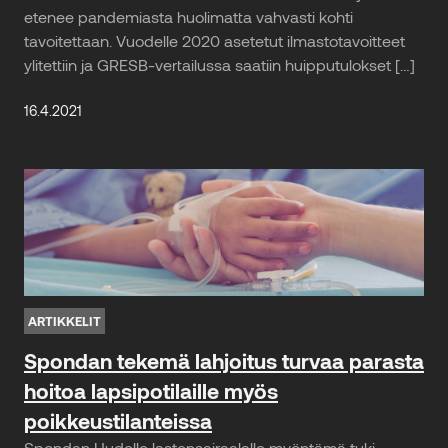
etenee pandemiasta huolimatta vahvasti kohti
tavoitettaan. Vuodelle 2020 asetetut ilmastotavoitteet
ylitettiin ja GRESB-vertailussa saatiin huipputulokset […]
16.4.2021
ARTIKKELIT
Spondan tekemä lahjoitus turvaa parasta
hoitoa lapsipotilaille myös
poikkeustilanteissa
Spondan Uudelle lastensairaalalle myöntämä tuki