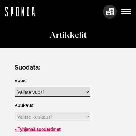
Hyppää
sisältöön
Artikkelit
Suodata:
Vuosi
Kuukausi
× Tyhjennä suodattimet