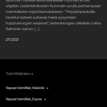
ohjattiin Lastenklinikoiden Kummien avulla parhaimpaan
mahdolliseen käyttötarkoitukseen. ”Yrityslahjoituksilla
hankitut laitteet auttavat meitä pysymään
huippukirurgian kärjessä”, lastenkirurgian ylilääkäri Jukka
Salminen sanoo. […]
27.1.2021
Toimitilahaku »
Vapaat toimitilat, Helsinki
Vapaat toimitilat, Espoo