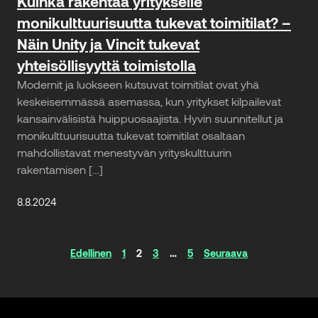
Kuinka rakentaa yritykselle
monikulttuurisuutta tukevat toimitilat? –
Näin Unity ja Vincit tukevat
yhteisöllisyyttä toimistolla
Modernit ja luokseen kutsuvat toimitilat ovat yhä
keskeisemmässä asemassa, kun yritykset kilpailevat
kansainvälisistä huippuosaajista. Hyvin suunnitellut ja
monikulttuurisuutta tukevat toimitilat osaltaan
mahdollistavat menestyvän yrityskulttuurin
rakentamisen […]
8.8.2024
Artikkelinavigaatio
Edellinen
1
2
3
…
5
Seuraava