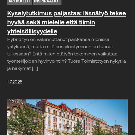
ARTIKKELIT
INSPIRAATIOT
Kyselytutkimus paljastaa: läsnätyö tekee
hyvää sekä mielelle että tiimin
yhteisöllisyydelle
Hybridityö on vakiinnuttanut paikkansa monissa
yrityksissä, mutta mitä sen yleistyminen on tuonut
tullessaan? Entä miten etätyön tekeminen vaikuttaa
työntekijöiden hyvinvointiin? Tuore Toimistotyön nykytila
ja näkymät […]
1.7.2025