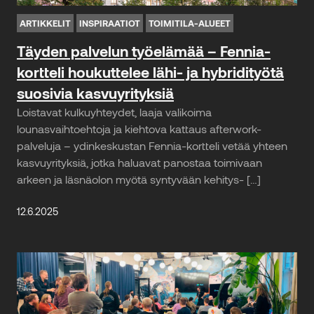
ARTIKKELIT
INSPIRAATIOT
TOIMITILA-ALUEET
Täyden palvelun työelämää – Fennia-
kortteli houkuttelee lähi- ja hybridityötä
suosivia kasvuyrityksiä
Loistavat kulkuyhteydet, laaja valikoima
lounasvaihtoehtoja ja kiehtova kattaus afterwork-
palveluja – ydinkeskustan Fennia-kortteli vetää yhteen
kasvuyrityksiä, jotka haluavat panostaa toimivaan
arkeen ja läsnäolon myötä syntyvään kehitys- […]
12.6.2025