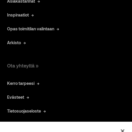
Asiakastarinat
Inspiraatiot
Opas toimitilan valintaan
Arkisto
Ota yhteyttä »
Kerro tarpeesi
Evästeet
Tietosuojaseloste