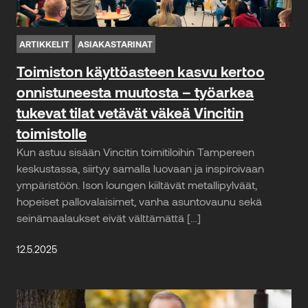
ARTIKKELIT
ASIAKASTARINAT
Toimiston käyttöasteen kasvu kertoo
onnistuneesta muutosta – työarkea
tukevat tilat vetävät väkeä Vincitin
toimistolle
Kun astuu sisään Vincitin toimitiloihin Tampereen
keskustassa, siirtyy samalla luovaan ja inspiroivaan
ympäristöön. Ison loungen kiiltävät metallipylväät,
hopeiset pallovalaisimet, vanha asuntovaunu sekä
seinämaalaukset eivät välttämättä […]
12.5.2025