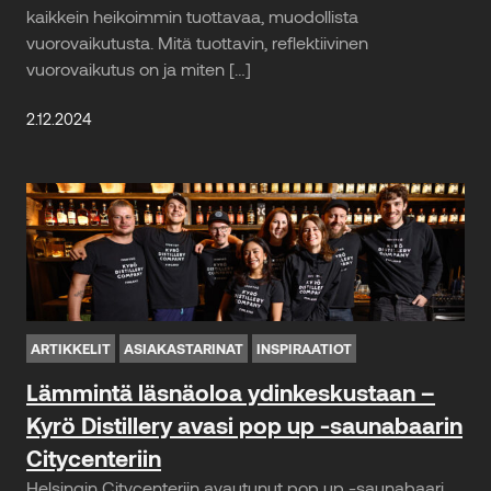
kaikkein heikoimmin tuottavaa, muodollista
vuorovaikutusta. Mitä tuottavin, reflektiivinen
vuorovaikutus on ja miten […]
2.12.2024
ARTIKKELIT
ASIAKASTARINAT
INSPIRAATIOT
Lämmintä läsnäoloa ydinkeskustaan –
Kyrö Distillery avasi pop up -saunabaarin
Citycenteriin
Helsingin Citycenteriin avautunut pop up -saunabaari