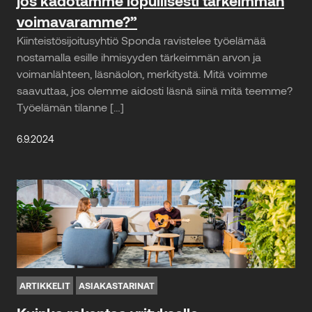
jos kadotamme lopullisesti tärkeimmän
voimavaramme?”
Kiinteistösijoitusyhtiö Sponda ravistelee työelämää
nostamalla esille ihmisyyden tärkeimmän arvon ja
voimanlähteen, läsnäolon, merkitystä. Mitä voimme
saavuttaa, jos olemme aidosti läsnä siinä mitä teemme?
Työelämän tilanne […]
6.9.2024
ARTIKKELIT
ASIAKASTARINAT