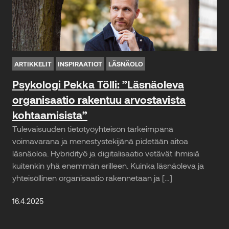
ARTIKKELIT
INSPIRAATIOT
LÄSNÄOLO
Psykologi Pekka Tölli: ”Läsnäoleva
organisaatio rakentuu arvostavista
kohtaamisista”
Tulevaisuuden tietotyöyhteisön tärkeimpänä
voimavarana ja menestystekijänä pidetään aitoa
läsnäoloa. Hybridityö ja digitalisaatio vetävät ihmisiä
kuitenkin yhä enemmän erilleen. Kuinka läsnäoleva ja
yhteisöllinen organisaatio rakennetaan ja […]
16.4.2025