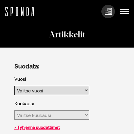
Hyppää
sisältöön
Artikkelit
Suodata:
Vuosi
Kuukausi
× Tyhjennä suodattimet