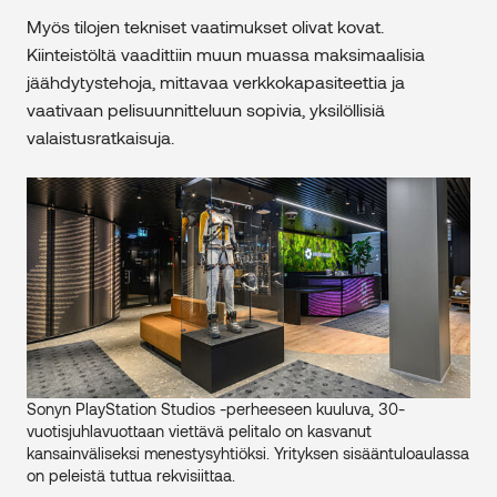
Myös tilojen tekniset vaatimukset olivat kovat.
Kiinteistöltä vaadittiin muun muassa maksimaalisia
jäähdytystehoja, mittavaa verkkokapasiteettia ja
vaativaan pelisuunnitteluun sopivia, yksilöllisiä
valaistusratkaisuja.
Sonyn PlayStation Studios -perheeseen kuuluva, 30-
vuotisjuhlavuottaan viettävä pelitalo on kasvanut
kansainväliseksi menestysyhtiöksi. Yrityksen sisääntuloaulassa
on peleistä tuttua rekvisiittaa.