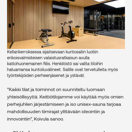
Kellarikerroksessa sijaitsevaan kuntosaliin luotiin
erikoisvalmisteisen valaistusratkaisun avulla
kattohuonemainen fiilis. Henkilöstö sai valita tiloihin
haluamansa kuntoiluvälineet. Salille ovat tervetulleita myös
työntekijöiden perheenjäsenet ja ystävät.
”Kaikki tilat ja toiminnot on suunniteltu luomaan
yhteisöllisyyttä. Keittiötilojamme voi käyttää myös omien
perhejuhlien järjestämiseen ja iso unisex-sauna tarjoaa
mahdollisuuden tiimirajat ylittävään ideointiin ja
innovointiin”, Koivula sanoo.