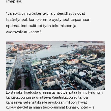
ilmapiiriä.
”Lähityö, tiimityöskentely ja yhteisöllisyys ovat
lisääntyneet, kun olemme pystyneet tarjoamaan
optimaaliset puitteet työn tekemiseen ja
vuorovaikutukseen.”
Loistavaksi koetusta sijainnista haluttiin pitää kiinni. Helsingin
kantakaupungissa sijaitseva Kaartinkaupunki tarjosi
kansainväliselle yritykselle arvokkaan miljöön, hyvät
kulkuyhteydet ja maan tasokkaimmat lounas-, hotelli- ja