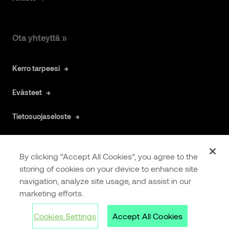
Ota yhteyttä »
Kerro tarpeesi
Evästeet
Tietosuojaseloste
By clicking “Accept All Cookies”, you agree to the
storing of cookies on your device to enhance site
navigation, analyze site usage, and assist in our
COOKIES
EXTRANET
marketing efforts.
SETTINGS
Cookies Settings
Accept All Cookies