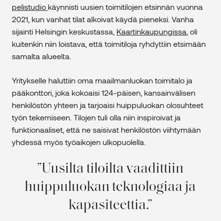
pelistudio
käynnisti uusien toimitilojen etsinnän vuonna
2021, kun vanhat tilat alkoivat käydä pieneksi. Vanha
sijainti Helsingin keskustassa,
Kaartinkaupungissa
, oli
kuitenkin niin loistava, että toimitiloja ryhdyttiin etsimään
samalta alueelta.
Yritykselle haluttiin oma maailmanluokan toimitalo ja
pääkonttori, joka kokoaisi 124-päisen, kansainvälisen
henkilöstön yhteen ja tarjoaisi huippuluokan olosuhteet
työn tekemiseen. Tilojen tuli olla niin inspiroivat ja
funktionaaliset, että ne saisivat henkilöstön viihtymään
yhdessä myös työaikojen ulkopuolella.
Uusilta tiloilta vaadittiin
huippuluokan teknologiaa ja
kapasiteettia.