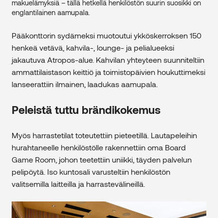
makuelämyksiä – tällä hetkellä henkilöstön suurin suosikki on
englantilainen aamupala.
Pääkonttorin sydämeksi muotoutui ykköskerroksen 150
henkeä vetävä, kahvila-, lounge- ja pelialueeksi
jakautuva Atropos-alue. Kahvilan yhteyteen suunniteltiin
ammattilaistason keittiö ja toimistopäivien houkuttimeksi
lanseerattiin ilmainen, laadukas aamupala.
Peleistä tuttu brändikokemus
Myös harrastetilat toteutettiin pieteetillä. Lautapeleihin
hurahtaneelle henkilöstölle rakennettiin oma Board
Game Room, johon teetettiin uniikki, täyden palvelun
pelipöytä. Iso kuntosali varusteltiin henkilöstön
valitsemilla laitteilla ja harrastevälineillä.