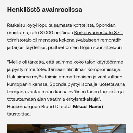
Henkilöstö avainroolissa
Ratkaisu löytyi lopulta samasta korttelista.
Spondan
omistama, reilu 3 000 neliöinen
Korkeavuorenkatu 37 -
toimistotalo
oli menossa kokonaisvaltaiseen remonttiin
ja tarjosi täydelliset puitteet omien tilojen suunnitteluun.
”Meille oli tärkeää, että saimme koko talon käyttöömme
ja pystyimme toteuttamaan tilat ilman kompromisseja.
Halusimme myös toimia ammattimaisen ja vastuullisen
kumppanin kanssa. Sponda pystyi isona ja luotettavana
toimijana vastaamaan kansainvälisen tason tarpeisiin ja
toteuttamaan alan vaatimia erityisratkaisuja”,
Housemarquen Brand Director
Mikael Haveri
taustoittaa.