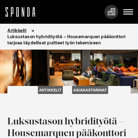
Hyppää
Artikkelit
sisältöön
Luksustason hybridityötä – Housemarquen pääkonttori
tarjoaa täydelliset puitteet työn tekemiseen
ARTIKKELIT
ASIAKASTARINAT
Luksustason hybridityötä –
Housemarquen pääkonttori