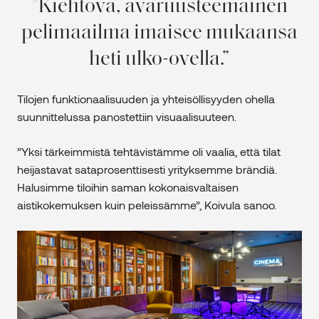
Kiehtova, avaruusteemainen
pelimaailma imaisee mukaansa
heti ulko-ovella.
Tilojen funktionaalisuuden ja yhteisöllisyyden ohella
suunnittelussa panostettiin visuaalisuuteen.
”Yksi tärkeimmistä tehtävistämme oli vaalia, että tilat
heijastavat sataprosenttisesti yrityksemme brändiä.
Halusimme tiloihin saman kokonaisvaltaisen
aistikokemuksen kuin peleissämme”, Koivula sanoo.