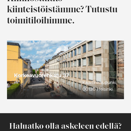
kiinteistöistämme? Tutustu
toimitiloihimme.
Korkeavuorenkatu 37
m²
Kaartinkaupunki,
00130 Helsinki