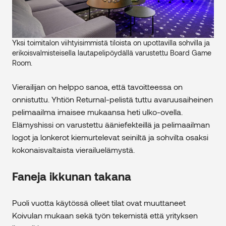
Yksi toimitalon viihtyisimmistä tiloista on upottavilla sohvilla ja
erikoisvalmisteisella lautapelipöydällä varustettu Board Game
Room.
Vierailijan on helppo sanoa, että tavoitteessa on
onnistuttu. Yhtiön Returnal-pelistä tuttu avaruusaiheinen
pelimaailma imaisee mukaansa heti ulko-ovella.
Elämyshissi on varustettu ääniefekteillä ja pelimaailman
logot ja lonkerot kiemurtelevat seiniltä ja sohvilta osaksi
kokonaisvaltaista vierailuelämystä.
Faneja ikkunan takana
Puoli vuotta käytössä olleet tilat ovat muuttaneet
Koivulan mukaan sekä työn tekemistä että yrityksen