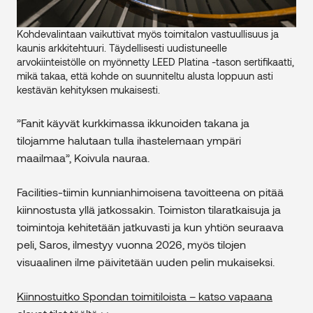
Kohdevalintaan vaikuttivat myös toimitalon vastuullisuus ja
kaunis arkkitehtuuri. Täydellisesti uudistuneelle
arvokiinteistölle on myönnetty LEED Platina -tason sertifikaatti,
mikä takaa, että kohde on suunniteltu alusta loppuun asti
kestävän kehityksen mukaisesti.
”Fanit käyvät kurkkimassa ikkunoiden takana ja
tilojamme halutaan tulla ihastelemaan ympäri
maailmaa”, Koivula nauraa.
Facilities-tiimin kunnianhimoisena tavoitteena on pitää
kiinnostusta yllä jatkossakin. Toimiston tilaratkaisuja ja
toimintoja kehitetään jatkuvasti ja kun yhtiön seuraava
peli, Saros, ilmestyy vuonna 2026, myös tilojen
visuaalinen ilme päivitetään uuden pelin mukaiseksi.
Kiinnostuitko Spondan toimitiloista – katso vapaana