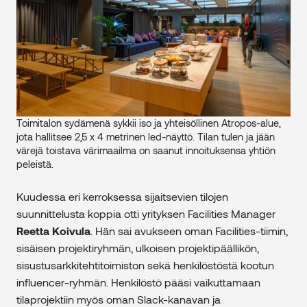
Toimitalon sydämenä sykkii iso ja yhteisöllinen Atropos-alue,
jota hallitsee 2,5 x 4 metrinen led-näyttö. Tilan tulen ja jään
värejä toistava värimaailma on saanut innoituksensa yhtiön
peleistä.
Kuudessa eri kerroksessa sijaitsevien tilojen
suunnittelusta koppia otti yrityksen Facilities Manager
Reetta Koivula
. Hän sai avukseen oman Facilities-tiimin,
sisäisen projektiryhmän, ulkoisen projektipäällikön,
sisustusarkkitehtitoimiston sekä henkilöstöstä kootun
influencer-ryhmän. Henkilöstö pääsi vaikuttamaan
tilaprojektiin myös oman Slack-kanavan ja