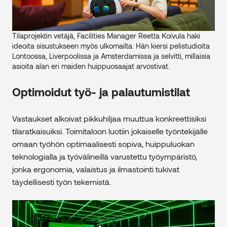
Tilaprojektin vetäjä, Facilities Manager Reetta Koivula haki
ideoita sisustukseen myös ulkomailta. Hän kiersi pelistudioita
Lontoossa, Liverpoolissa ja Amsterdamissa ja selvitti, millaisia
asioita alan eri maiden huippuosaajat arvostivat.
Optimoidut työ- ja palautumistilat
Vastaukset alkoivat pikkuhiljaa muuttua konkreettisiksi
tilaratkaisuiksi. Toimitaloon luotiin jokaiselle työntekijälle
omaan työhön optimaalisesti sopiva, huippuluokan
teknologialla ja työvälineillä varustettu työympäristö,
jonka ergonomia, valaistus ja ilmastointi tukivat
täydellisesti työn tekemistä.