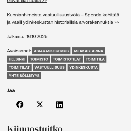
olevat tilat täältä >>
Kunnianhimoista vastuullisuustyötä – Sponda kehittää
ja vaalii ydinkeskustan historiallisia arvorakennuksia >>
Julkaistu: 16.10.2025
Avainsanat:
ASIAKASKOKEMUS
ASIAKASTARINA
HELSINKI
TOIMISTO
TOIMISTOTILAT
TOIMITILA
TOIMITILAT
VASTUULLISUUS
YDINKESKUSTA
YHTEISÖLLISYYS
Jaa
Kiinnostuitko