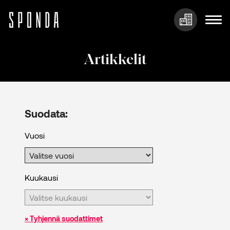
Hyppää
sisältöön
Artikkelit
Suodata:
Vuosi
Kuukausi
× Tyhjennä suodattimet