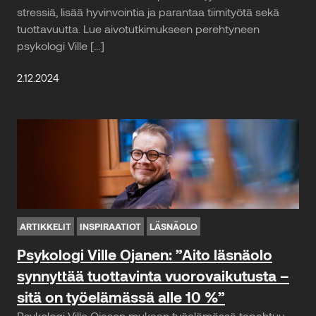
stressiä, lisää hyvinvointia ja parantaa tiimityötä sekä
tuottavuutta. Lue aivotutkimukseen perehtyneen
psykologi Ville […]
2.12.2024
ARTIKKELIT
INSPIRAATIOT
LÄSNÄOLO
Psykologi Ville Ojanen: ”Aito läsnäolo
synnyttää tuottavinta vuorovaikutusta –
sitä on työelämässä alle 10 %”
Psykologi Ville Ojasen mukaan työelämässä tapahtuu