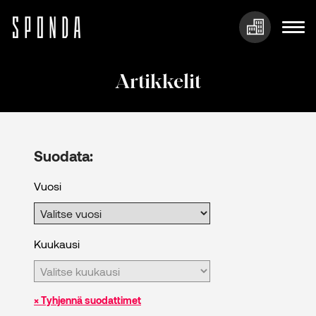
Hyppää
sisältöön
Artikkelit
Suodata:
Vuosi
Kuukausi
× Tyhjennä suodattimet