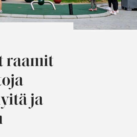
t raamit
toja
yitä ja
n