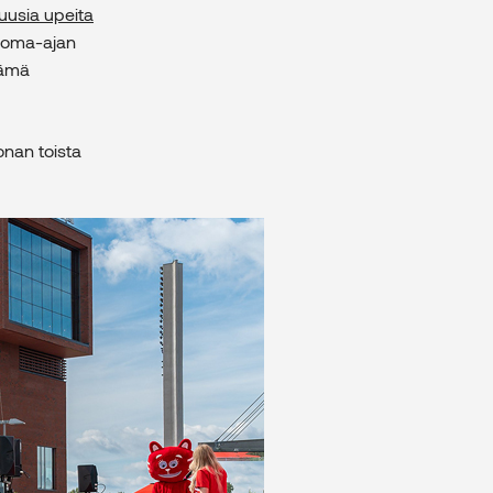
 uusia upeita
 loma-ajan
tämä
onan toista