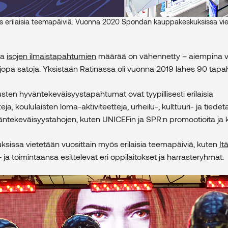
 erilaisia teemapäiviä. Vuonna 2020 Spondan kauppakeskuksissa viet
na
isojen ilmaistapahtumien
määrää on vähennetty – aiempina vu
y jopa satoja. Yksistään Ratinassa oli vuonna 2019 lähes 90 tap
en hyväntekeväisyystapahtumat ovat tyypillisesti erilaisia
eja, koululaisten loma-aktiviteetteja, urheilu-, kulttuuri- ja tied
väntekeväisyystahojen, kuten UNICEFin ja SPR:n promootioita ja 
issa vietetään vuosittain myös erilaisia teemapäiviä, kuten
It
 ja toimintaansa esittelevät eri oppilaitokset ja harrasteryhmät.