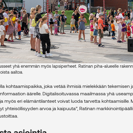
seet yhä enemmän myös lapsiperheet. Ratinan piha-alueelle rakennett
oista aaltoa.
la kohtaamispaikka, joka vetää ihmisiä mielekkään tekemisen j
informaation äärelle. Digitalisoituvassa maailmassa yhä useamp
 ja myös eri elämäntilanteet voivat luoda tarvetta kohtaamisille
nyt yhteisöllisyyden arvoa ja kaipuuta”, Ratinan markkinointipääl
ustoittaa.
ista asiointia