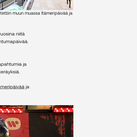
ettiin muun muassa Itämeripäivää ja
osina niitä
ahtumapäivää.
etapahtumia ja
keräyksiä.
ämeripäivää
ja