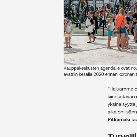
Kauppakeskusten agendalle ovat nous
avattiin kesällä 2020 ennen koronan t
”Haluamme ol
kiinnostavan 
yksinäisyyttä
aika on lisän
Pitkämäki
ta
Turvall