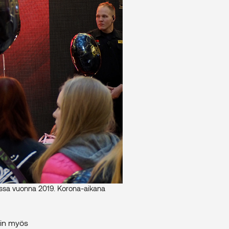
issa vuonna 2019. Korona-aikana
in myös