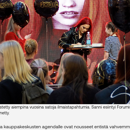
tetty aiempina vuosina satoja ilmaistapahtumia. Sanni esiintyi Forum
etty.
a kauppakeskusten agendalle ovat nousseet entistä vahvemm