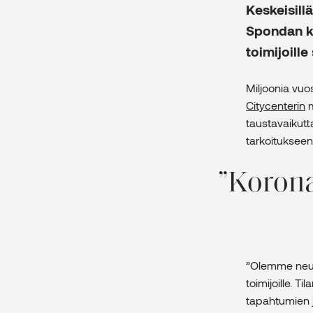
Keskeisillä
Spondan ka
toimijoille
Miljoonia vuo
Citycenterin
m
taustavaikutt
tarkoitukseen
Korona-
”Olemme neutr
toimijoille. 
tapahtumien j