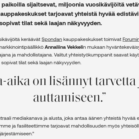
 paikoilla sijaitsevat, miljoonia vuosikävijöitä vetä
uppakeskukset tarjoavat yhteistä hyvää edistävi
 sopivat tilat sekä laajan näkyvyyden.
sikävijöitä keräävät
Spondan
kauppakeskukset toimivat
Forumi
arkkinointipäällikkö
Annaliina Vekkeli
n mukaan hyväntekeväis
ajana ja mahdollistajana. Valitut yhteistyökumppanit saavat käy
 sopivat tilat sekä laajan näkyvyyden.
aika on lisännyt tarvetta 
auttamiseen.
aali mediakanava ja alusta, joka antaa äänen yhteistä hyvää ed
Tilamme ja fasiliteettimme tarjoavat mahdollisuuden myös yhteisöll
ärjestämiseen.”