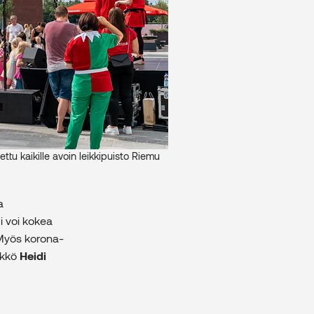
u kaikille avoin leikkipuisto Riemu
a
i voi kokea
. Myös korona-
likkö
Heidi