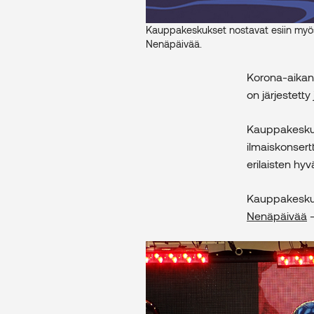
Kauppakeskukset nostavat esiin myös
Nenäpäivää.
Korona-aika
on järjestett
Kauppakeskust
ilmaiskonsertt
erilaisten hy
Kauppakeskuks
Nenäpäivää
–