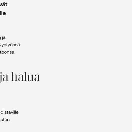
vät
lle
n
ja
yystyössä
ttöönsä
ja halua
istäville
isten