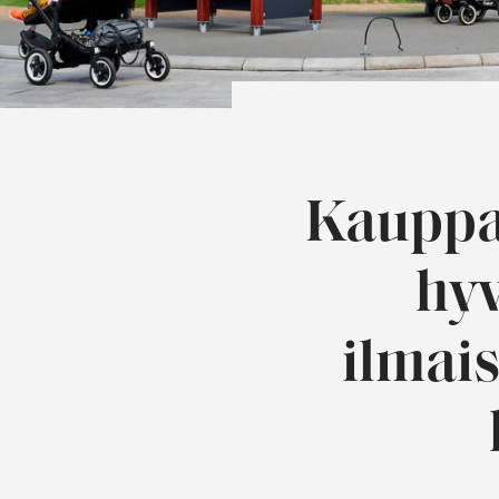
Kauppak
hyv
ilmais