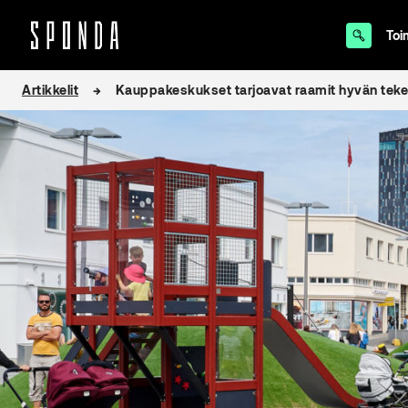
Toi
Hyppää
Artikkelit
Kauppakeskukset tarjoavat raamit hyvän tekemi
sisältöön