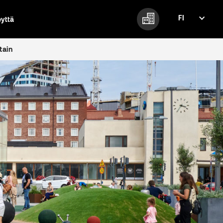
FI
eyttä
FI
EN
tain