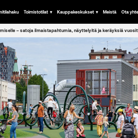
mitilahaku
Toimistotilat
Kauppakeskukset
Meistä
Ota yht
selle – satoja ilmaistapahtumia, näyttelyitä ja keräyksiä vuosit