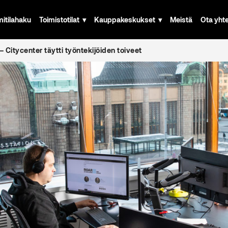
mitilahaku
Toimistotilat
Kauppakeskukset
Meistä
Ota yht
 Citycenter täytti työntekijöiden toiveet