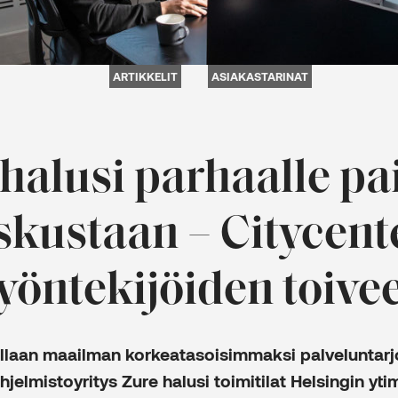
ARTIKKELIT
ASIAKASTARINAT
halusi parhaalle pa
kustaan – Citycente
yöntekijöiden toive
llaan maailman korkeatasoisimmaksi palveluntarj
jelmistoyritys Zure halusi toimitilat Helsingin yti