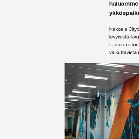
haluamme o
ykköspaika
Näköala
Ci
ty
levyisistä i
taukoamatonta
vaikuttavista