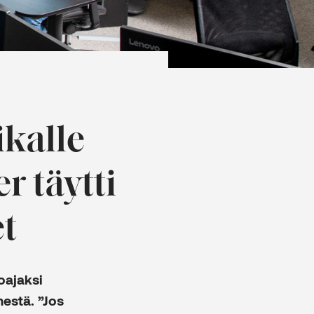
ikalle
r täytti
et
oajaksi
mestä. ”Jos