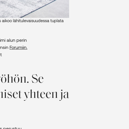
s aikoo lähitulevaisuudessa tuplata
imi alun perin
Ensin
Forumiin
,
t
öhön. Se
miset yhteen ja
us perustuu