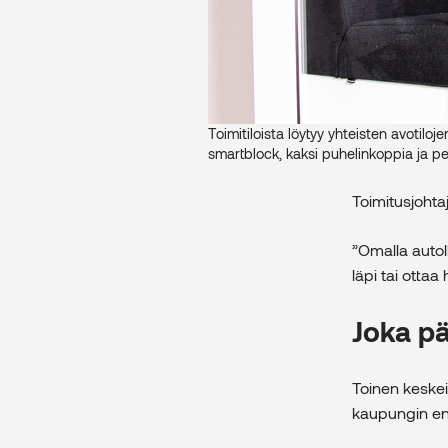
Toimitiloista löytyy yhteisten avotiloj
smartblock, kaksi puhelinkoppia ja pe
Toimitusjohtaj
”Omalla autol
läpi tai ottaa
Joka pä
Toinen keskein
kaupungin ene