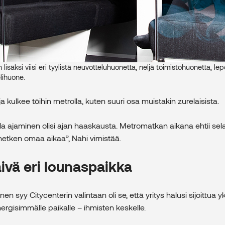
en lisäksi viisi eri tyylistä neuvotteluhuonetta, neljä toimistohuonetta, 
lihuone.
a kulkee töihin metrolla, kuten suuri osa muistakin zurelaisista.
la ajaminen olisi ajan haaskausta. Metromatkan aikana ehtii se
 hetken omaa aikaa”, Nahi virnistää.
ivä eri lounaspaikka
en syy Citycenterin valintaan oli se, että yritys halusi sijoittua yk
rgisimmälle paikalle – ihmisten keskelle.