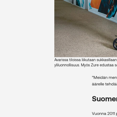
Avarissa tiloissa liikutaan sukkasilla
yliluonnollisuus. Myös Zure edustaa s
”Meidän menes
äärelle tehdää
Suomen
Vuonna 2011 p