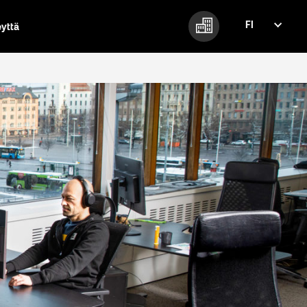
FI
eyttä
FI
EN