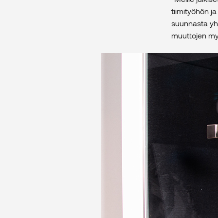
tiimityöhön ja
suunnasta yht
muuttojen myö