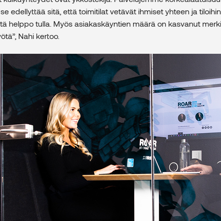
 se edellyttää sitä, että toimitilat vetävät ihmiset yhteen ja tiloihi
ä helppo tulla. Myös asiakaskäyntien määrä on kasvanut merki
tä”, Nahi kertoo.