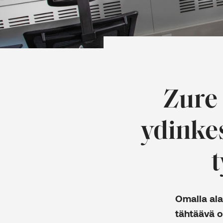
Zure 
ydinkes
t
Omalla ala
tähtäävä oh