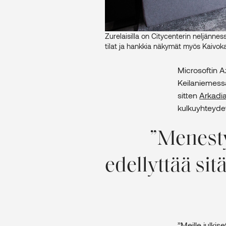
Zurelaisilla on Citycenterin neljänne
tilat ja hankkia näkymät myös Kaivok
Microsoftin Az
Keilaniemessä
sitten
Arkadi
kulkuyhteydet
Menesty
edellyttää sitä
”Meille julki