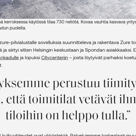
ssä kerroksessa käytössä tilaa 730 neliötä. Kovaa vauhtia kasvava yrity
adun puolelta.
ure-pilvialustalle sovelluksia suunnitteleva ja rakentava Zure to
 ja siirtyi sitten Helsingin keskustaan ja Spondan asiakkaaksi. 
ankadulle
ja lopuksi
Citycenteriin
– josta löytyivät parhaiksi koetu
.
ksemme perustuu tiimity
, että toimitilat vetävät ih
tiloihin on helppo tulla.
set kulkuyhteydet ovat ykköstekijä. Palvelujemme korkealaatuisu