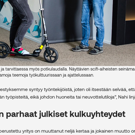
an ja tarvittaessa myös potkulaudalla. Näyttävien scifi-aiheisten seinä
amoja teemoja työkulttuurissaan ja ajattelussaan.
tyksemme syntyy työntekijöistä, joten oli itsestään selvää, et
n työpisteitä, eikä johdon huoneita tai neuvottelutiloja”, Nahi linj
 parhaat julkiset kulkuyhteydet
erustettu yritys on muuttanut neljä kertaa ja jokainen muutto o