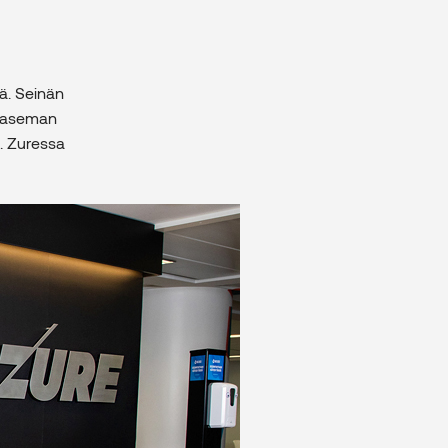
ä. Seinän
ieaseman
a. Zuressa