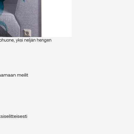
lepohuone, yksi neljän hengen
laamaan meilit
siselitteisesti