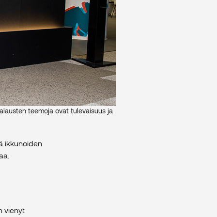
maalausten teemoja ovat tulevaisuus ja
tä ikkunoiden
aa.
n vienyt