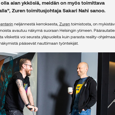
lla alan ykkösiä, meidän on myös toimittava
lla”, Zuren toimitusjohtaja Sakari Nahi sanoo.
centerin
neljännestä kerroksesta,
Zuren
toimistosta, on mykistäv
kkunoista avautuu näkymä suoraan Helsingin ytimeen. Päärautat
 vilskettä voi seurata yläpuolelta kuin parasta reality-ohjelma
 näkymistä pääsevät nauttimaan työntekijät.