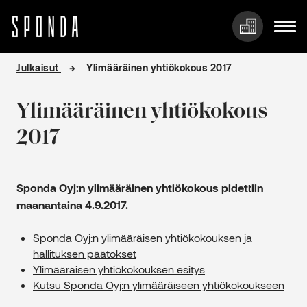
Hyppää
Julkaisut
Ylimääräinen yhtiökokous 2017
sisältöön
Ylimääräinen yhtiökokous
2017
Sponda Oyj:n ylimääräinen yhtiökokous pidettiin
maanantaina 4.9.2017.
Sponda Oyj:n ylimääräisen yhtiökokouksen ja
hallituksen päätökset
Ylimääräisen yhtiökokouksen esitys
Kutsu Sponda Oyj:n ylimääräiseen yhtiökokoukseen