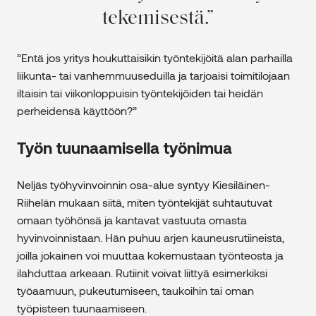
tekemisestä.
”Entä jos yritys houkuttaisikin työntekijöitä alan parhailla
liikunta- tai vanhemmuuseduilla ja tarjoaisi toimitilojaan
iltaisin tai viikonloppuisin työntekijöiden tai heidän
perheidensä käyttöön?”
Työn tuunaamisella työnimua
Neljäs työhyvinvoinnin osa-alue syntyy Kiesiläinen-
Riihelän mukaan siitä, miten työntekijät suhtautuvat
omaan työhönsä ja kantavat vastuuta omasta
hyvinvoinnistaan. Hän puhuu arjen kauneusrutiineista,
joilla jokainen voi muuttaa kokemustaan työnteosta ja
ilahduttaa arkeaan. Rutiinit voivat liittyä esimerkiksi
työaamuun, pukeutumiseen, taukoihin tai oman
työpisteen tuunaamiseen.