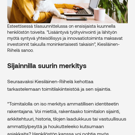
Esteettisessä tilasuunnittelussa on ensisijaista kuunnella
henkilöstön toiveita. ”Lisääntyvä työhyvinvointi ja lähityön
myötä syntyvä yhteisöllisyys ja innovaatiotoiminta maksavat
investoinnit takuulla moninkertaisesti takaisin”, Kiesiläinen-
Riihelä sanoo.
Sijainnilla suurin merkitys
Seuraavaksi Kiesiläinen-Riihelä kehottaa
tarkastelemaan toimitilakiinteistöä ja sen sijaintia.
”Toimitalolla on iso merkitys ammatillisen identiteetin
rakentajana. Voi miettiä, rakentaako toimitalon sijainti,
arkkitehtuuri, historia, tilojen laadukkuus tai vastuullisuus
ammattiylpeyttä ja houkutteleeko kutsumaan
asiakkaita? Henkilöstön kanssa voi pohtia myös,