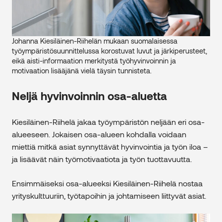
Johanna Kiesiläinen-Riihelän mukaan suomalaisessa
työympäristösuunnittelussa korostuvat luvut ja järkiperusteet,
eikä aisti-informaation merkitystä työhyvinvoinnin ja
motivaation lisääjänä vielä täysin tunnisteta.
Neljä hyvinvoinnin osa-aluetta
Kiesiläinen-Riihelä jakaa työympäristön neljään eri osa-
alueeseen. Jokaisen osa-alueen kohdalla voidaan
miettiä mitkä asiat synnyttävät hyvinvointia ja työn iloa –
ja lisäävät näin työmotivaatiota ja työn tuottavuutta.
Ensimmäiseksi osa-alueeksi Kiesiläinen-Riihelä nostaa
yrityskulttuuriin, työtapoihin ja johtamiseen liittyvät asiat.