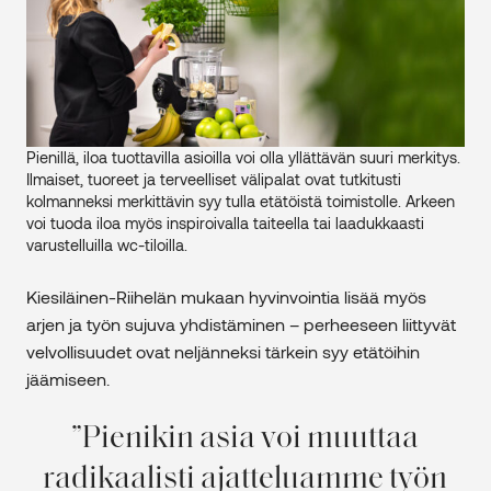
Pienillä, iloa tuottavilla asioilla voi olla yllättävän suuri merkitys.
Ilmaiset, tuoreet ja terveelliset välipalat ovat tutkitusti
kolmanneksi merkittävin syy tulla etätöistä toimistolle. Arkeen
voi tuoda iloa myös inspiroivalla taiteella tai laadukkaasti
varustelluilla wc-tiloilla.
Kiesiläinen-Riihelän mukaan hyvinvointia lisää myös
arjen ja työn sujuva yhdistäminen – perheeseen liittyvät
velvollisuudet ovat neljänneksi tärkein syy etätöihin
jäämiseen.
Pienikin asia voi muuttaa
radikaalisti ajatteluamme työn