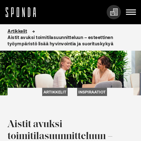
Hyppää
Artikkelit
sisältöön
Aistit avuksi toimitilasuunnitteluun – esteettinen
työympäristö lisää hyvinvointia ja suorituskykyä
ARTIKKELIT
INSPIRAATIOT
Aistit avuksi
toimitilasuunnitteluun –