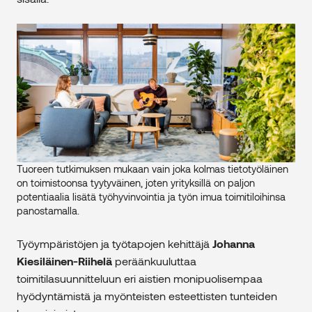
Tuoreen tutkimuksen mukaan vain joka kolmas tietotyöläinen
on toimistoonsa tyytyväinen, joten yrityksillä on paljon
potentiaalia lisätä työhyvinvointia ja työn imua toimitiloihinsa
panostamalla.
Työympäristöjen ja työtapojen kehittäjä
Johanna
Kiesiläinen-Riihelä
peräänkuuluttaa
toimitilasuunnitteluun eri aistien monipuolisempaa
hyödyntämistä ja myönteisten esteettisten tunteiden