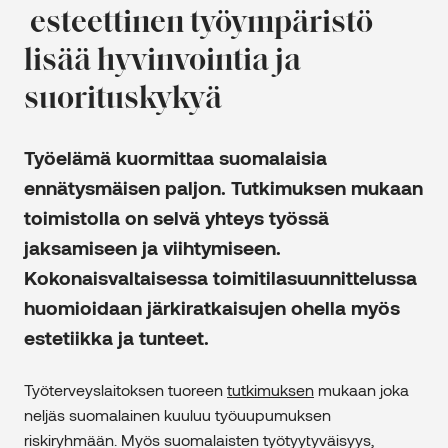
esteettinen työympäristö
lisää hyvinvointia ja
suorituskykyä
Työelämä kuormittaa suomalaisia
ennätysmäisen paljon. Tutkimuksen mukaan
toimistolla on selvä yhteys työssä
jaksamiseen ja viihtymiseen.
Kokonaisvaltaisessa toimitilasuunnittelussa
huomioidaan järkiratkaisujen ohella myös
estetiikka ja tunteet.
Työterveyslaitoksen tuoreen
tutkimuksen
mukaan joka
neljäs suomalainen kuuluu työuupumuksen
riskiryhmään. Myös suomalaisten työtyytyväisyys,