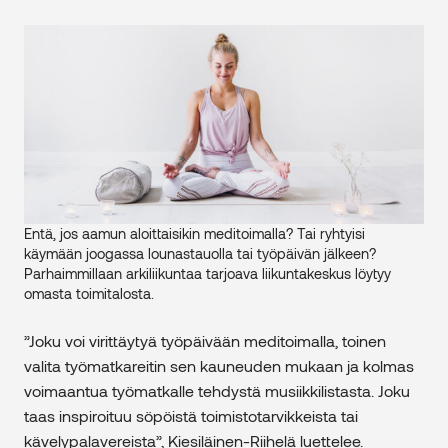
Entä, jos aamun aloittaisikin meditoimalla? Tai ryhtyisi
käymään joogassa lounastauolla tai työpäivän jälkeen?
Parhaimmillaan arkiliikuntaa tarjoava liikuntakeskus löytyy
omasta toimitalosta.
”Joku voi virittäytyä työpäivään meditoimalla, toinen
valita työmatkareitin sen kauneuden mukaan ja kolmas
voimaantua työmatkalle tehdystä musiikkilistasta. Joku
taas inspiroituu söpöistä toimistotarvikkeista tai
kävelypalavereista”, Kiesiläinen-Riihelä luettelee.