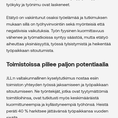
työkyky ja työnimu ovat laskeneet.
Etätyö on vakiintunut osaksi työelämää ja tutkimuksen
mukaan sillä on työhyvinvointiin sekä myönteisiä että
negatiivisia vaikutuksia. Työn fyysinen kuormittavuus
vähenee ja työmatkoissa syntyy säästöä, mutta etätyö
aiheuttaa yksinäisyyttä, työssä tylsistymistä ja heikentää
työpaikkaan sitoutumista.
Toimistoissa piilee paljon potentiaalia
JLL:n valtakunnallinen kyselytutkimus nostaa esiin
toimiston yhteyden työssä jaksamiseen ja työpaikkaan
sitoutumiseen. Ne työntekijät, jotka ovat tyytymättömiä
toimitiloihinsa, ovat tutkitusti myös keskimääräistä
kuormittuneempia ja kyllästyneempiä työhönsä. Heistä
peräti 40 % harkitsee jättävänsä työpaikkansa vuoden
sisällä.