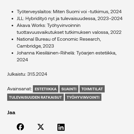
Työterveyslaitos: Miten Suomi voi -tutkimus, 2024
JLL: Hybridityö nyt ja tulevaisuudessa, 2023–2024
Akava Works: Työhyvinvoinnin
tuottavuusvaikutukset tutkimuksen valossa, 2022
National Bureau of Economic Research,
Cambridge, 2023
Johanna Kiesiläinen-Riihelä: Työarjen estetiikka,
2024
Julkaistu: 31.5.2024
Avainsanat:
ESTETIIKKA
SIJAINTI
TOIMITILAT
TULEVAISUUDEN RATKAISUT
TYÖHYVINVOINTI
Jaa