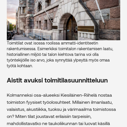
Toimitilat ovat isossa roolissa ammatti-identiteetin
rakentumisessa. Esimerkiksi toimitalon rakentamisen laatu,
historiallinen miljöö tai talon kiehtova tarina voi olla
työntekijöille iso arvo, joka synnyttää ylpeyttä myös omaa
työtä kohtaan.
Aistit avuksi toimitilasuunnitteluun
Kolmanneksi osa-alueeksi Kiesiläinen-Riihelä nostaa
toimiston fyysiset työolosuhteet. Millainen ilmanlaatu,
valaistus, akustiikka, tuoksu ja värimaailma toimistossa
on? Miten tilat joustavat erilaisiin tarpeisiin,
mahdollistavatko ne taukoliikunnan tai luovat käsillä