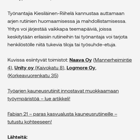
Työnantajia Kiesiläinen-Riihelä kannustaa auttamaan
arjen rutiinien huomaamisessa ja mahdollistamisessa.
Yritys voi järjestää vaikkapa teemapäiviä, joissa
keskitytään erilaisiin rutiineihin tai työnantaja voi tarjota
henkilöstölle niitä tukevia tiloja tai työsuhde-etuja.
Kuvissa esiintyvät toimistot:
Naava Oy
(
Mannerheimintie
4
),
Unity oy
(
Kaivokatu 8
),
Logmore Oy
,
(
Korkeavuorenkatu 35
)
Työarjen kauneusrutiinit innostavat muokkaamaan
työympäristöä – lue artikkeli!
Fabian 21 – paras kasvualusta kauneusrutiineille –
tutustu kohteeseen!
Lähteitä: