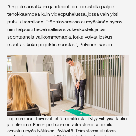
”Ongelmanratkaisu ja ideointi on toimistolla paljon
tehokkaampaa kuin videopuhelussa, jossa vain yksi
puhuu kerrallaan. Etäpalavereissa ei myöskään synny
niin helposti hedelmällisiä sivukeskusteluja tai
spontaaneja välikommentteja, jotka voivat joskus
muuttaa koko projektin suuntaa”, Polvinen sanoo.
Logmorelaiset toivoivat, että toimitiloista löytyy viihtyisä tauko-
ja pelihuone. Ennen pelihuoneen valmistumista pelailu
onnistuu myös työtilojen käytävillä. Toimistossa liikutaan