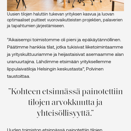
Uusien tilojen haluttiin tukevan yrityksen kasvua ja luovan
optimaaliset puitteet vuorovaikutteisten projektien, palaverien
ja tapahtumien järjestämiseen.
”Aikaisempi toimistomme oli pieni ja epäkäytännöllinen.
Päätimme hankkia tilat, jotka tukisivat liiketoimintaamme
ja yrityskulttuuriamme ja heijastaisivat asemaamme alan
uranuurtajina. Lähdimme etsimään yrityksellemme
lippulaivatiloja Helsingin keskustasta”, Polvinen
taustoittaa.
Kohteen etsinnässä painotettiin
tilojen arvokkuutta ja
yhteisöllisyyttä.
Uuden toimiston etsinnässä painotettiin tilojen