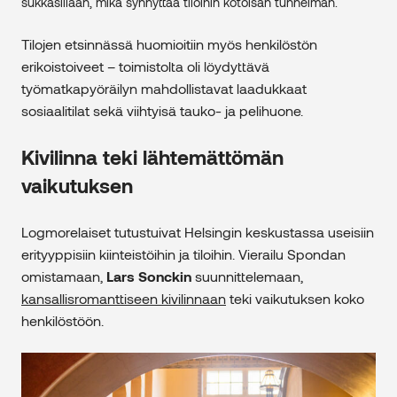
sukkasillaan, mikä synnyttää tiloihin kotoisan tunnelman.
Tilojen etsinnässä huomioitiin myös henkilöstön
erikoistoiveet – toimistolta oli löydyttävä
työmatkapyöräilyn mahdollistavat laadukkaat
sosiaalitilat sekä viihtyisä tauko- ja pelihuone.
Kivilinna teki lähtemättömän
vaikutuksen
Logmorelaiset tutustuivat Helsingin keskustassa useisiin
erityyppisiin kiinteistöihin ja tiloihin. Vierailu Spondan
omistamaan,
Lars Sonckin
suunnittelemaan,
kansallisromanttiseen kivilinnaan
teki vaikutuksen koko
henkilöstöön.