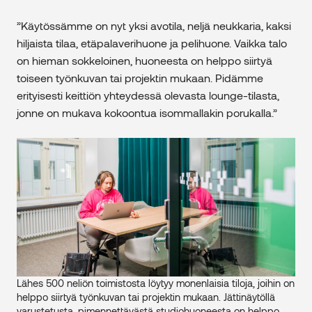
”Käytössämme on nyt yksi avotila, neljä neukkaria, kaksi
hiljaista tilaa, etäpalaverihuone ja pelihuone. Vaikka talo
on hieman sokkeloinen, huoneesta on helppo siirtyä
toiseen työnkuvan tai projektin mukaan. Pidämme
erityisesti keittiön yhteydessä olevasta lounge-tilasta,
jonne on mukava kokoontua isommallakin porukalla.”
Lähes 500 neliön toimistosta löytyy monenlaisia tiloja, joihin on
helppo siirtyä työnkuvan tai projektin mukaan. Jättinäytöllä
varustetusta, pimennettävästä studiohuoneesta on helppo