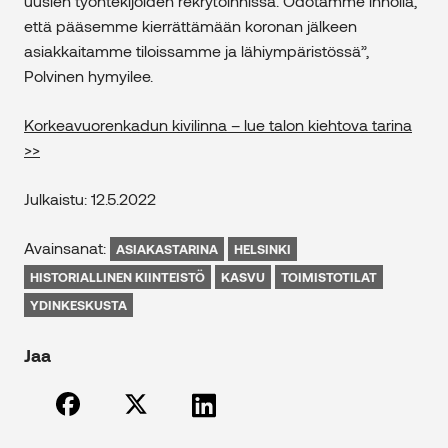
uusien työntekijöiden rekrytoinnissa. Odotamme innolla,
että pääsemme kierrättämään koronan jälkeen
asiakkaitamme tiloissamme ja lähiympäristössä”,
Polvinen hymyilee.
Korkeavuorenkadun kivilinna – lue talon kiehtova tarina
>>
Julkaistu: 12.5.2022
Avainsanat:
ASIAKASTARINA
HELSINKI
HISTORIALLINEN KIINTEISTÖ
KASVU
TOIMISTOTILAT
YDINKESKUSTA
Jaa