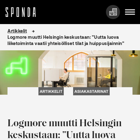
Hyppää
Artikkelit
sisältöön
Logmore muutti Helsingin keskustaan: ”Uutta luova
liiketoiminta vaatii yhteisölliset tilat ja huippusijainnin”
ARTIKKELIT
ASIAKASTARINAT
Logmore muutti Helsingin
keskustaan: ”Uutta luova