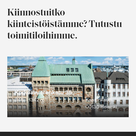
Kiinnostuitko
kiinteistöistämme? Tutustu
toimitiloihimme.
Korkeavuorenkatu 35
346 – 1342 m²
Kaartinkaupunki,
00130 Helsinki