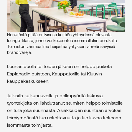
Henkilöstö pitää erityisesti keittiön yhteydessä olevasta
lounge-tilasta, jonne voi kokoontua isommallakin porukalla.
Toimiston värimaailma heijastaa yrityksen vihreänsävyisiä
brändivärejä.
Lounastauolla tai töiden jälkeen on helppo poiketa
Esplanadin puistoon, Kauppatorille tai Kluuvin
kauppakeskukseen.
Julkisilla kulkuneuvoilla ja polkupyörillä liikkuvia
työntekijöitä on ilahduttanut se, miten helppo toimistolle
on tulla joka suunnasta. Asiakkaiden suuntaan arvokas
toimiympäristö tuo uskottavuutta ja luo kuvaa kokoaan
isommasta toimijasta.