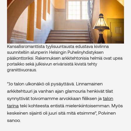
Kansallisromanttista tyylisuuntausta edustava kivilinna
suunniteltiin alunperin Helsingin Puhelinyhdistyksen
pääkonttoriksi. Rakennuksen arkkitehtonisia helmiä ovat upea
portaikko sekä julkisivun erivärisistä kivistä tehty
graniittivuoraus.
”Jo talon ulkonäkö oli pysäyttävä. Linnamainen
arkkitehtuuri ja vanhan ajan glamouria henkivät tilat
synnyttivät toivomamme arvokkaan fiiliksen ja
talon
tarina
teki kohteesta entistä mielenkiintoisemman. Myös
keskeinen sijainti oli juuri sitä mitä etsimme”, Polvinen
sanoo.