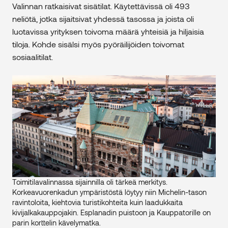
Valinnan ratkaisivat sisätilat. Käytettävissä oli 493
neliötä, jotka sijaitsivat yhdessä tasossa ja joista oli
luotavissa yrityksen toivoma määrä yhteisiä ja hiljaisia
tiloja. Kohde sisälsi myös pyöräilijöiden toivomat
sosiaalitilat.
Toimitilavalinnassa sijainnilla oli tärkeä merkitys.
Korkeavuorenkadun ympäristöstä löytyy niin Michelin-tason
ravintoloita, kiehtovia turistikohteita kuin laadukkaita
kivijalkakauppojakin. Esplanadin puistoon ja Kauppatorille on
parin korttelin kävelymatka.