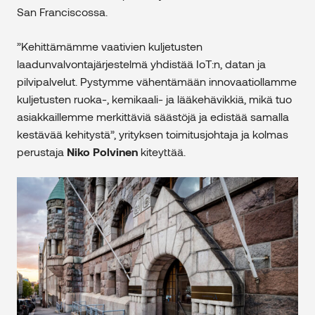
San Franciscossa.
”Kehittämämme vaativien kuljetusten
laadunvalvontajärjestelmä yhdistää IoT:n, datan ja
pilvipalvelut. Pystymme vähentämään innovaatiollamme
kuljetusten ruoka-, kemikaali- ja lääkehävikkiä, mikä tuo
asiakkaillemme merkittäviä säästöjä ja edistää samalla
kestävää kehitystä”, yrityksen toimitusjohtaja ja kolmas
perustaja
Niko Polvinen
kiteyttää.