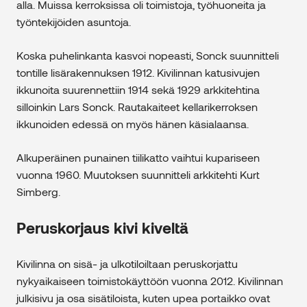
alla. Muissa kerroksissa oli toimistoja, työhuoneita ja
työntekijöiden asuntoja.
Koska puhelinkanta kasvoi nopeasti, Sonck suunnitteli
tontille lisärakennuksen 1912. Kivilinnan katusivujen
ikkunoita suurennettiin 1914 sekä 1929 arkkitehtina
silloinkin Lars Sonck. Rautakaiteet kellarikerroksen
ikkunoiden edessä on myös hänen käsialaansa.
Alkuperäinen punainen tiilikatto vaihtui kupariseen
vuonna 1960. Muutoksen suunnitteli arkkitehti Kurt
Simberg.
Peruskorjaus kivi kiveltä
Kivilinna on sisä- ja ulkotiloiltaan peruskorjattu
nykyaikaiseen toimistokäyttöön vuonna 2012. Kivilinnan
julkisivu ja osa sisätiloista, kuten upea portaikko ovat