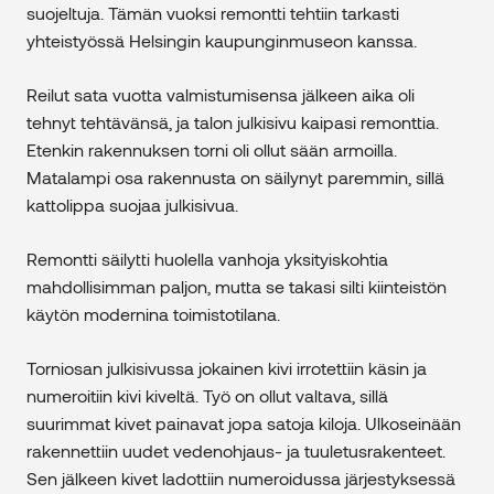
suojeltuja. Tämän vuoksi remontti tehtiin tarkasti
yhteistyössä Helsingin kaupunginmuseon kanssa.
Reilut sata vuotta valmistumisensa jälkeen aika oli
tehnyt tehtävänsä, ja talon julkisivu kaipasi remonttia.
Etenkin rakennuksen torni oli ollut sään armoilla.
Matalampi osa rakennusta on säilynyt paremmin, sillä
kattolippa suojaa julkisivua.
Remontti säilytti huolella vanhoja yksityiskohtia
mahdollisimman paljon, mutta se takasi silti kiinteistön
käytön modernina toimistotilana.
Torniosan julkisivussa jokainen kivi irrotettiin käsin ja
numeroitiin kivi kiveltä. Työ on ollut valtava, sillä
suurimmat kivet painavat jopa satoja kiloja. Ulkoseinään
rakennettiin uudet vedenohjaus- ja tuuletusrakenteet.
Sen jälkeen kivet ladottiin numeroidussa järjestyksessä