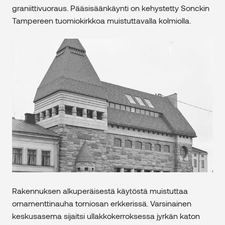
graniittivuoraus. Pääsisäänkäynti on kehystetty Sonckin
Tampereen tuomiokirkkoa muistuttavalla kolmiolla.
Rakennuksen alkuperäisestä käytöstä muistuttaa
ornamenttinauha torniosan erkkerissä. Varsinainen
keskusasema sijaitsi ullakkokerroksessa jyrkän katon