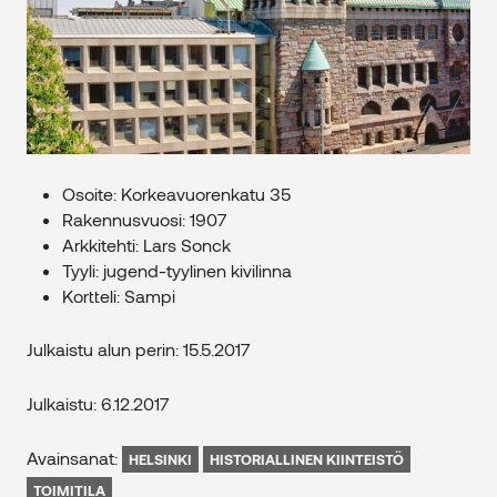
Osoite: Korkeavuorenkatu 35
Rakennusvuosi: 1907
Arkkitehti: Lars Sonck
Tyyli: jugend-tyylinen kivilinna
Kortteli: Sampi
Julkaistu alun perin: 15.5.2017
Julkaistu: 6.12.2017
Avainsanat:
HELSINKI
HISTORIALLINEN KIINTEISTÖ
TOIMITILA