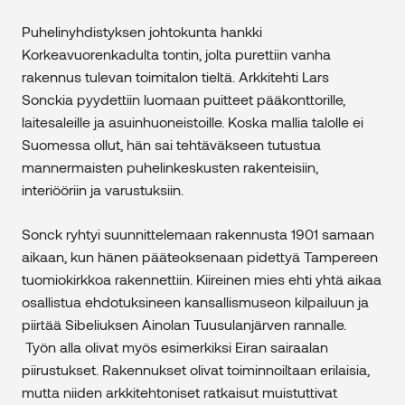
Puhelinyhdistyksen johtokunta hankki
Korkeavuorenkadulta tontin, jolta purettiin vanha
rakennus tulevan toimitalon tieltä. Arkkitehti Lars
Sonckia pyydettiin luomaan puitteet pääkonttorille,
laitesaleille ja asuinhuoneistoille. Koska mallia talolle ei
Suomessa ollut, hän sai tehtäväkseen tutustua
mannermaisten puhelinkeskusten rakenteisiin,
interiööriin ja varustuksiin.
Sonck ryhtyi suunnittelemaan rakennusta 1901 samaan
aikaan, kun hänen pääteoksenaan pidettyä Tampereen
tuomiokirkkoa rakennettiin. Kiireinen mies ehti yhtä aikaa
osallistua ehdotuksineen kansallismuseon kilpailuun ja
piirtää Sibeliuksen Ainolan Tuusulanjärven rannalle.
Työn alla olivat myös esimerkiksi Eiran sairaalan
piirustukset. Rakennukset olivat toiminnoiltaan erilaisia,
mutta niiden arkkitehtoniset ratkaisut muistuttivat