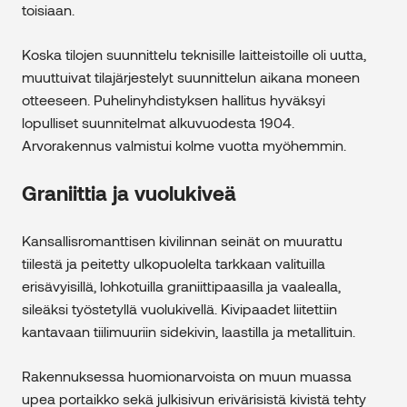
toisiaan.
Koska tilojen suunnittelu teknisille laitteistoille oli uutta,
muuttuivat tilajärjestelyt suunnittelun aikana moneen
otteeseen. Puhelinyhdistyksen hallitus hyväksyi
lopulliset suunnitelmat alkuvuodesta 1904.
Arvorakennus valmistui kolme vuotta myöhemmin.
Graniittia ja vuolukiveä
Kansallisromanttisen kivilinnan seinät on muurattu
tiilestä ja peitetty ulkopuolelta tarkkaan valituilla
erisävyisillä, lohkotuilla graniittipaasilla ja vaalealla,
sileäksi työstetyllä vuolukivellä. Kivipaadet liitettiin
kantavaan tiilimuuriin sidekivin, laastilla ja metallituin.
Rakennuksessa huomionarvoista on muun muassa
upea portaikko sekä julkisivun erivärisistä kivistä tehty