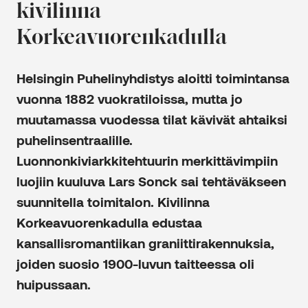
kivilinna
Korkeavuorenkadulla
Helsingin Puhelinyhdistys aloitti toimintansa
vuonna 1882 vuokratiloissa, mutta jo
muutamassa vuodessa tilat kävivät ahtaiksi
puhelinsentraalille.
Luonnonkiviarkkitehtuurin merkittävimpiin
luojiin kuuluva Lars Sonck sai tehtäväkseen
suunnitella toimitalon. Kivilinna
Korkeavuorenkadulla edustaa
kansallisromantiikan graniittirakennuksia,
joiden suosio 1900-luvun taitteessa oli
huipussaan.