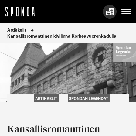
Hyppää
Artikkelit
sisältöön
Kansallisromanttinen kivilinna Korkeavuorenkadulla
ARTIKKELIT
SPONDAN LEGENDAT
Kansallisromanttinen