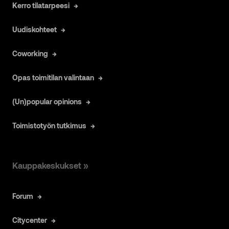
Kerro tilatarpeesi
Uudiskohteet
Coworking
Opas toimitilan valintaan
(Un)popular opinions
Toimistotyön tutkimus
Kauppakeskukset »
Forum
Citycenter