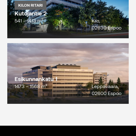
KILON RITARI
Kutojantie 2
541 – 1413 m²
Kilo,
02630 Espoo
Esikunnankatu 1
1473 – 1568 m²
Leppävaara,
02600 Espoo