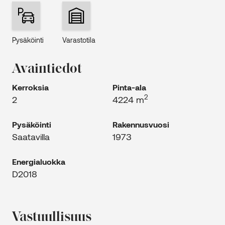
Pysäköinti
Varastotila
Avaintiedot
Kerroksia
Pinta-ala
2
2
4224 m
Pysäköinti
Rakennus­vuosi
Saatavilla
1973
Energia­luokka
D2018
Vastuulli­suus