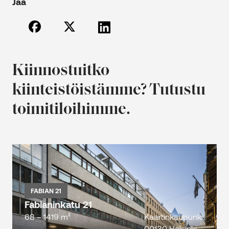
Jaa
Kiinnostuitko
kiinteistöistämme? Tutustu
toimitiloihimme.
FABIAN 21
Fabianinkatu 21
68 – 1419 m²
Kaartinkaupunki,
00130 Helsinki