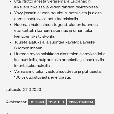
Ota irtiotto arjesta vierailemalla Esplanadin
luksusputiikeissa ja viiden tähden ravintoloissa.
Yövy jossain alueen boutique-hotelleista ja aloita
aamu inspiroivalla hotelliaamiaisella.
Huomaa historiallisen Jugend-alueen kauneus –
etsi korttelin komein rakennus ja oman talon
kiehtovin yksityiskohta.
Tuuleta ajatuksia ja suuntaa kävelypalaverille
Suomenlinnaan.
Hurmaa myös asiakkaan aistit talon elämyksellisillä
kokoustiloilla, huippukokin annoksilla ja inspiroivilla
liikuntakokemuksilla.
Voimaannu talon vastuullisuudesta ja puhtaasta,
100 % uudistuvasta energiasta.
Julkaistu: 21.10.2023
Avainsanat:
HELSINKI
TOIMITILA
YDINKESKUSTA