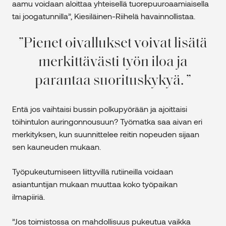
aamu voidaan aloittaa yhteisellä tuorepuuroaamiaisella
tai joogatunnilla”, Kiesiläinen-Riihelä havainnollistaa.
Pienet oivallukset voivat lisätä
merkittävästi työn iloa ja
parantaa suorituskykyä.
Entä jos vaihtaisi bussin polkupyörään ja ajoittaisi
töihintulon auringonnousuun? Työmatka saa aivan eri
merkityksen, kun suunnittelee reitin nopeuden sijaan
sen kauneuden mukaan.
Työpukeutumiseen liittyvillä rutiineilla voidaan
asiantuntijan mukaan muuttaa koko työpaikan
ilmapiiriä.
”Jos toimistossa on mahdollisuus pukeutua vaikka