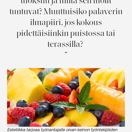
tuoksuu ja miltä sen tuolit
tuntuvat? Muuttuisiko palaverin
ilmapiiri, jos kokous
pidettäisiinkin puistossa tai
terassilla?
Estetiikka tarjoaa työnantajalle oivan keinon työntekijöiden