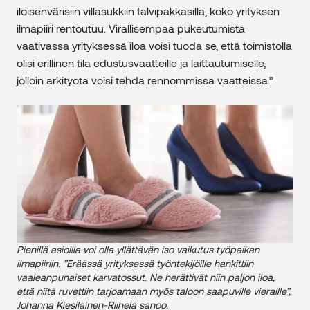
iloisenvärisiin villasukkiin talvipakkasilla, koko yrityksen
ilmapiiri rentoutuu. Virallisempaa pukeutumista
vaativassa yrityksessä iloa voisi tuoda se, että toimistolla
olisi erillinen tila edustusvaatteille ja laittautumiselle,
jolloin arkityötä voisi tehdä rennommissa vaatteissa.”
Pienillä asioilla voi olla yllättävän iso vaikutus työpaikan
ilmapiiriin. ”Eräässä yrityksessä työntekijöille hankittiin
vaaleanpunaiset karvatossut. Ne herättivät niin paljon iloa,
että niitä ruvettiin tarjoamaan myös taloon saapuville vieraille”,
Johanna Kiesiläinen-Riihelä sanoo.