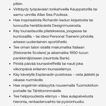
pitkin.
Virittäydy työpäivään torikahveilla Kauppatorilla tai
aamu-uinnilla Allas Sea Poolissa.
Hae inspiraatiota Richardin kadun kirjastosta tai
luovuutta herättävästä Designmuseosta.
Käy lounastauolla pilateksessa, joogassa tai
kuntosalilla – tai ideoi Personal Trainerin johdolla
arkeesi uudenlainen sporttihetki.
Tee oman talon sisällä makumatka Italiaan
(Ristorante Scolare) ja aikamatka 1950-luvun
pankkimiljööseen (ravintola Bank).
Piristä päivää lounastreffeillä tai nauti joka
viikonpäivä erilainen lounaselämys.
Käy kävelyllä Esplanadin puistossa – osta jäätelö ja
oikaise nurmikolle.
Hae ongelmiin etäisyyttä nousemalla Tuomiokirkon
portaille tai Tähtitorninmäelle.
Tee helppoudesta elämys – tilaa aulapalvelusta
hieronta, renkaidenvaihto tai pyörönhuolto.