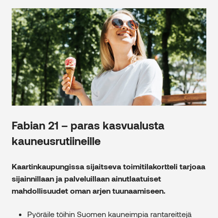
Fabian 21 – paras kasvualusta
kauneusrutiineille
Kaartinkaupungissa sijaitseva toimitilakortteli tarjoaa
sijainnillaan ja palveluillaan ainutlaatuiset
mahdollisuudet oman arjen tuunaamiseen.
Pyöräile töihin Suomen kauneimpia rantareittejä