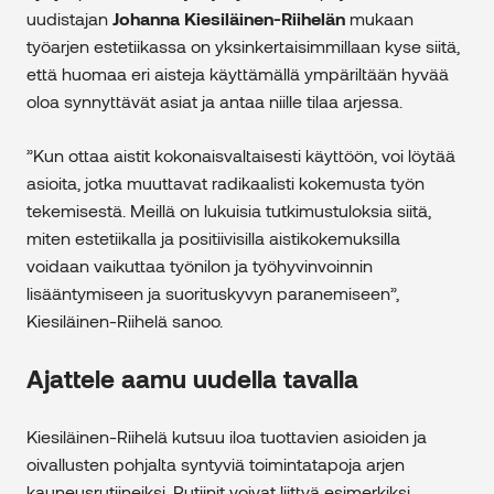
uudistajan
Johanna Kiesiläinen-Riihelän
mukaan
työarjen estetiikassa on yksinkertaisimmillaan kyse siitä,
että huomaa eri aisteja käyttämällä ympäriltään hyvää
oloa synnyttävät asiat ja antaa niille tilaa arjessa.
”Kun ottaa aistit kokonaisvaltaisesti käyttöön, voi löytää
asioita, jotka muuttavat radikaalisti kokemusta työn
tekemisestä. Meillä on lukuisia tutkimustuloksia siitä,
miten estetiikalla ja positiivisilla aistikokemuksilla
voidaan vaikuttaa työnilon ja työhyvinvoinnin
lisääntymiseen ja suorituskyvyn paranemiseen”,
Kiesiläinen-Riihelä sanoo.
Ajattele aamu uudella tavalla
Kiesiläinen-Riihelä kutsuu iloa tuottavien asioiden ja
oivallusten pohjalta syntyviä toimintatapoja arjen
kauneusrutiineiksi. Rutiinit voivat liittyä esimerkiksi