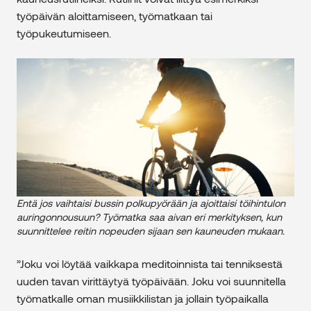
työpäivän aloittamiseen, työmatkaan tai
työpukeutumiseen.
Entä jos vaihtaisi bussin polkupyörään ja ajoittaisi töihintulon
auringonnousuun? Työmatka saa aivan eri merkityksen, kun
suunnittelee reitin nopeuden sijaan sen kauneuden mukaan.
”Joku voi löytää vaikkapa meditoinnista tai tenniksestä
uuden tavan virittäytyä työpäivään. Joku voi suunnitella
työmatkalle oman musiikkilistan ja jollain työpaikalla