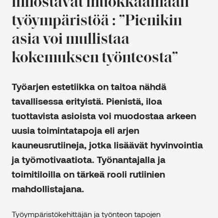
innostavat muokkaamaan
työympäristöä : ”Pienikin
asia voi mullistaa
kokemuksen työnteosta”
Työarjen estetiikka on taitoa nähdä
tavallisessa erityistä. Pienistä, iloa
tuottavista asioista voi muodostaa arkeen
uusia toimintatapoja eli arjen
kauneusrutiineja, jotka lisäävät hyvinvointia
ja työmotivaatiota. Työnantajalla ja
toimitiloilla on tärkeä rooli rutiinien
mahdollistajana.
Työympäristökehittäjän ja työnteon tapojen