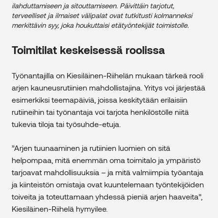
ilahduttamiseen ja sitouttamiseen. Päivittäin tarjotut,
terveelliset ja ilmaiset välipalat ovat tutkitusti kolmanneksi
merkittävin syy, joka houkuttaisi etätyöntekijät toimistolle.
Toimitilat keskeisessä roolissa
Työnantajilla on Kiesiläinen-Riihelän mukaan tärkeä rooli
arjen kauneusrutiinien mahdollistajina. Yritys voi järjestää
esimerkiksi teemapäiviä, joissa keskitytään erilaisiin
rutiineihin tai työnantaja voi tarjota henkilöstölle niitä
tukevia tiloja tai työsuhde-etuja.
”Arjen tuunaaminen ja rutiinien luomien on sitä
helpompaa, mitä enemmän oma toimitalo ja ympäristö
tarjoavat mahdollisuuksia – ja mitä valmiimpia työantaja
ja kiinteistön omistaja ovat kuuntelemaan työntekijöiden
toiveita ja toteuttamaan yhdessä pieniä arjen haaveita”,
Kiesiläinen-Riihelä hymyilee.