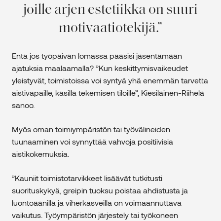
joille arjen estetiikka on suuri
motivaatiotekijä.
Entä jos työpäivän lomassa pääsisi jäsentämään
ajatuksia maalaamalla? ”Kun keskittymisvaikeudet
yleistyvät, toimistoissa voi syntyä yhä enemmän tarvetta
aistivapaille, käsillä tekemisen tiloille”, Kiesiläinen-Riihelä
sanoo.
Myös oman toimiympäristön tai työvälineiden
tuunaaminen voi synnyttää vahvoja positiivisia
aistikokemuksia.
”Kauniit toimistotarvikkeet lisäävät tutkitusti
suorituskykyä, greipin tuoksu poistaa ahdistusta ja
luontoäänillä ja viherkasveilla on voimaannuttava
vaikutus. Työympäristön järjestely tai työkoneen