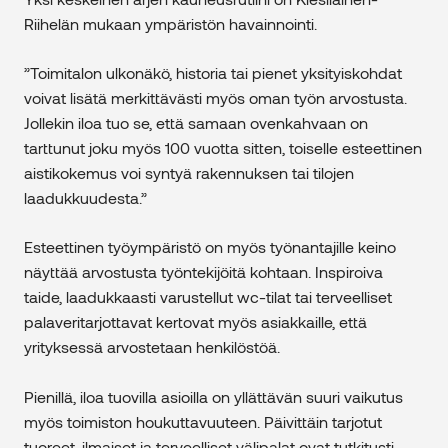
Riihelän mukaan ympäristön havainnointi.
”Toimitalon ulkonäkö, historia tai pienet yksityiskohdat
voivat lisätä merkittävästi myös oman työn arvostusta.
Jollekin iloa tuo se, että samaan ovenkahvaan on
tarttunut joku myös 100 vuotta sitten, toiselle esteettinen
aistikokemus voi syntyä rakennuksen tai tilojen
laadukkuudesta.”
Esteettinen työympäristö on myös työnantajille keino
näyttää arvostusta työntekijöitä kohtaan. Inspiroiva
taide, laadukkaasti varustellut wc-tilat tai terveelliset
palaveritarjottavat kertovat myös asiakkaille, että
yrityksessä arvostetaan henkilöstöä.
Pienillä, iloa tuovilla asioilla on yllättävän suuri vaikutus
myös toimiston houkuttavuuteen. Päivittäin tarjotut
tuoreet, ilmaiset ja terveelliset välipalat ovat tutkitusti