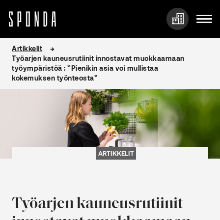
Hyppää
Artikkelit
sisältöön
Työarjen kauneusrutiinit innostavat muokkaamaan
työympäristöä : ”Pienikin asia voi mullistaa
kokemuksen työnteosta”
ARTIKKELIT
Työarjen kauneusrutiinit