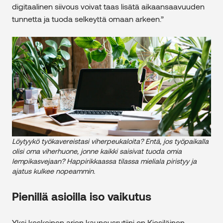
digitaalinen siivous voivat taas lisätä aikaansaavuuden
tunnetta ja tuoda selkeyttä omaan arkeen.”
Löytyykö työkavereistasi viherpeukaloita? Entä, jos työpaikalla
olisi oma viherhuone, jonne kaikki saisivat tuoda omia
lempikasvejaan? Happirikkaassa tilassa mieliala piristyy ja
ajatus kulkee nopeammin.
Pienillä asioilla iso vaikutus
Yksi keskeinen arjen kauneusrutiini on Kiesiläinen-