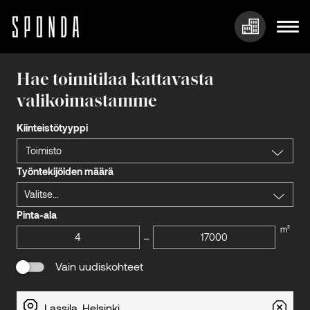
Hyppää
sisältöön
Hae toimitilaa kattavasta
valikoimastamme
Kiinteistötyyppi
Toimisto
Työntekijöiden määrä
Valitse...
Pinta-ala
m²
–
Vain uudiskohteet