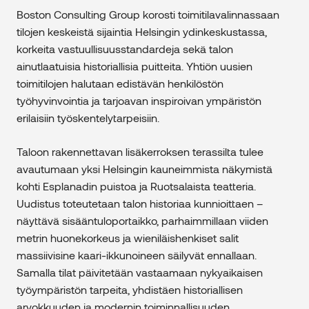
Boston Consulting Group korosti toimitilavalinnassaan
tilojen keskeistä sijaintia Helsingin ydinkeskustassa,
korkeita vastuullisuusstandardeja sekä talon
ainutlaatuisia historiallisia puitteita. Yhtiön uusien
toimitilojen halutaan edistävän henkilöstön
työhyvinvointia ja tarjoavan inspiroivan ympäristön
erilaisiin työskentelytarpeisiin.
Taloon rakennettavan lisäkerroksen terassilta tulee
avautumaan yksi Helsingin kauneimmista näkymistä
kohti Esplanadin puistoa ja Ruotsalaista teatteria.
Uudistus toteutetaan talon historiaa kunnioittaen –
näyttävä sisääntuloportaikko, parhaimmillaan viiden
metrin huonekorkeus ja wieniläishenkiset salit
massiivisine kaari-ikkunoineen säilyvät ennallaan.
Samalla tilat päivitetään vastaamaan nykyaikaisen
työympäristön tarpeita, yhdistäen historiallisen
arvokkuuden ja modernin toiminnallisuuden