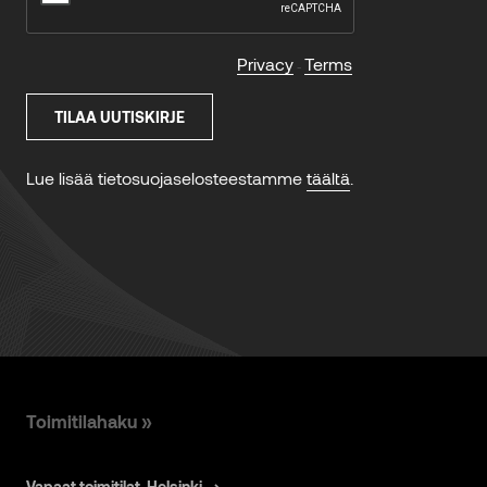
Toimitilahaku »
Vapaat toimitilat, Helsinki