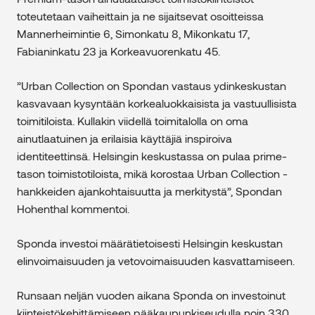
toteutetaan vaiheittain ja ne sijaitsevat osoitteissa
Mannerheimintie 6, Simonkatu 8, Mikonkatu 17,
Fabianinkatu 23 ja Korkeavuorenkatu 45.
”Urban Collection on Spondan vastaus ydinkeskustan
kasvavaan kysyntään korkealuokkaisista ja vastuullisista
toimitiloista. Kullakin viidellä toimitalolla on oma
ainutlaatuinen ja erilaisia käyttäjiä inspiroiva
identiteettinsä. Helsingin keskustassa on pulaa prime-
tason toimistotiloista, mikä korostaa Urban Collection -
hankkeiden ajankohtaisuutta ja merkitystä”, Spondan
Hohenthal kommentoi.
Sponda investoi määrätietoisesti Helsingin keskustan
elinvoimaisuuden ja vetovoimaisuuden kasvattamiseen.
Runsaan neljän vuoden aikana Sponda on investoinut
kiinteistökehittämiseen pääkaupunkiseudulla noin 330