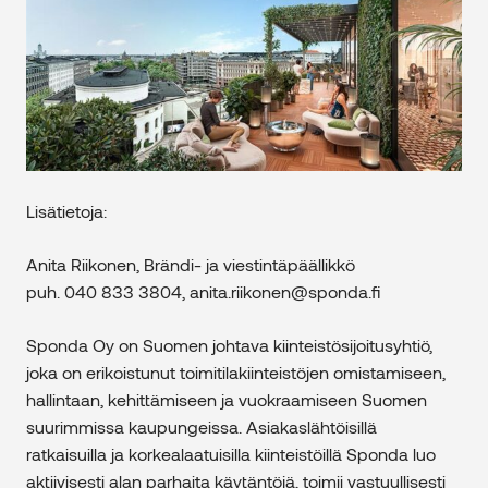
Lisätietoja:
Anita Riikonen, Brändi- ja viestintäpäällikkö
puh. 040 833 3804, anita.riikonen@sponda.fi
Sponda Oy on Suomen johtava kiinteistösijoitusyhtiö,
joka on erikoistunut toimitilakiinteistöjen omistamiseen,
hallintaan, kehittämiseen ja vuokraamiseen Suomen
suurimmissa kaupungeissa. Asiakaslähtöisillä
ratkaisuilla ja korkealaatuisilla kiinteistöillä Sponda luo
aktiivisesti alan parhaita käytäntöjä, toimii vastuullisesti