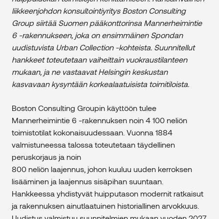
liikkeenjohdon konsultointiyritys Boston Consulting
Group siirtää Suomen pääkonttorinsa Mannerheimintie
6 -rakennukseen, joka on ensimmäinen Spondan
uudistuvista Urban Collection -kohteista. Suunnitellut
hankkeet toteutetaan vaiheittain vuokraustilanteen
mukaan, ja ne vastaavat Helsingin keskustan
kasvavaan kysyntään korkealaatuisista toimitiloista.
Boston Consulting Groupin käyttöön tulee
Mannerheimintie 6 -rakennuksen noin 4 100 neliön
toimistotilat kokonaisuudessaan. Vuonna 1884
valmistuneessa talossa toteutetaan täydellinen
peruskorjaus ja noin
800 neliön laajennus, johon kuuluu uuden kerroksen
lisääminen ja laajennus sisäpihan suuntaan.
Hankkeessa yhdistyvät huipputason modernit ratkaisut
ja rakennuksen ainutlaatuinen historiallinen arvokkuus.
Uudistus valmistuu suunnitelmien mukaan vuoden 2027