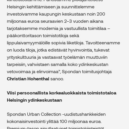
Helsingin kehittämiseen ja suunnittelemme
investoivamme kaupungin keskustaan noin 200
miljoonaa euroa seuraavien 2–3 vuoden aikana
tarjotaksemme modernia ja vastuullista toimitilaa –
pääkonttoritason toimistotiloja sekä
lippulaivamyymälöille sopivia liiketiloja. Tavoitteenamme
on luoda tiloja, jotka edistävät hyvinvointia, tukevat
yrityskulttuuria ja vastaavat työelämän muuttuviin
tarpeisiin, vahvistaen samalla koko ydinkeskustan
vetovoimaa ja elinvoimaa”, Spondan toimitusjohtaja
Christian Hohenthal
sanoo.
Viisi persoonallista korkealuokkaista toimistotaloa
Helsingin ydinkeskustaan
Spondan Urban Collection -uudistushankkeiden
kokonaisinvestointi ylittää 100 miljoonaa euroa.
Premium-tason ainutlaatuiset toimistokiinteistöt