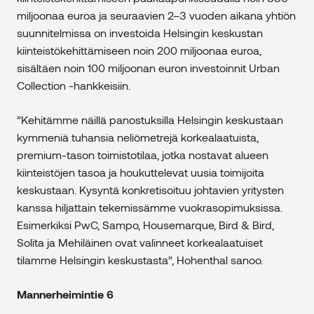
miljoonaa euroa ja seuraavien 2–3 vuoden aikana yhtiön
suunnitelmissa on investoida Helsingin keskustan
kiinteistökehittämiseen noin 200 miljoonaa euroa,
sisältäen noin 100 miljoonan euron investoinnit Urban
Collection -hankkeisiin.
”Kehitämme näillä panostuksilla Helsingin keskustaan
kymmeniä tuhansia neliömetrejä korkealaatuista,
premium-tason toimistotilaa, jotka nostavat alueen
kiinteistöjen tasoa ja houkuttelevat uusia toimijoita
keskustaan. Kysyntä konkretisoituu johtavien yritysten
kanssa hiljattain tekemissämme vuokrasopimuksissa.
Esimerkiksi PwC, Sampo, Housemarque, Bird & Bird,
Solita ja Mehiläinen ovat valinneet korkealaatuiset
tilamme Helsingin keskustasta”, Hohenthal sanoo.
Mannerheimintie 6