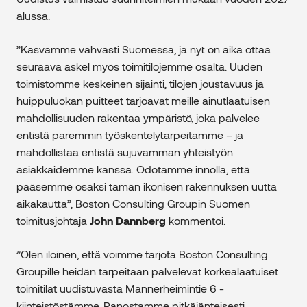
alussa.
”Kasvamme vahvasti Suomessa, ja nyt on aika ottaa
seuraava askel myös toimitilojemme osalta. Uuden
toimistomme keskeinen sijainti, tilojen joustavuus ja
huippuluokan puitteet tarjoavat meille ainutlaatuisen
mahdollisuuden rakentaa ympäristö, joka palvelee
entistä paremmin työskentelytarpeitamme – ja
mahdollistaa entistä sujuvamman yhteistyön
asiakkaidemme kanssa. Odotamme innolla, että
pääsemme osaksi tämän ikonisen rakennuksen uutta
aikakautta”, Boston Consulting Groupin Suomen
toimitusjohtaja
John Dannberg
kommentoi.
”Olen iloinen, että voimme tarjota Boston Consulting
Groupille heidän tarpeitaan palvelevat korkealaatuiset
toimitilat uudistuvasta Mannerheimintie 6 -
kiinteistöstämme. Panostamme pitkäjänteisesti