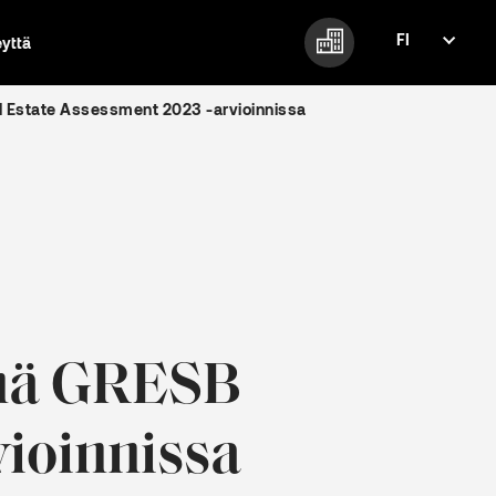
FI
eyttä
FI
EN
l Estate Assessment 2023 -arvioinnissa
önä GRESB
vioinnissa