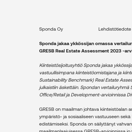
Sponda Oy Lehdistötied
Sponda jakaa ykkössijan omassa vertailu
GRESB Real Estate Assessment 2023 -arv
Kiinteistösijoitusyhtiö Sponda jakaa ykköss
vastuullisimpana kiinteistöomistajana ja kii
Sustainability Benchmark) Real Estate Asses
julkaistiin äskettäin.
Spondan vertailuryhmä St
Office/Retail ja Development-arvioinnissa Div
GRESB on maailman johtava kiinteistöalan arvio
ympäristö- ja sosiaaliseen vastuuseen sekä ha
edistämiseksi. Sponda on säilyttänyt vahvan 
maailmanlaajuisessa GRESB-arvioinnissa jo 