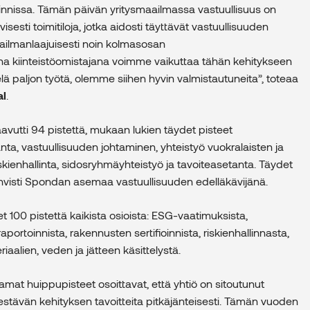
nnissa. Tämän päivän yritysmaailmassa vastuullisuus on
visesti toimitiloja, jotka aidosti täyttävät vastuullisuuden
aailmanlaajuisesti noin kolmasosan
sena kiinteistöomistajana voimme vaikuttaa tähän kehitykseen
 paljon työtä, olemme siihen hyvin valmistautuneita”, toteaa
al
.
aavutti 94 pistettä, mukaan lukien täydet pisteet
nta, vastuullisuuden johtaminen, yhteistyö vuokralaisten ja
riskienhallinta, sidosryhmäyhteistyö ja tavoiteasetanta. Täydet
visti Spondan asemaa vastuullisuuden edelläkävijänä.
t 100 pistettä kaikista osioista: ESG-vaatimuksista,
portoinnista, rakennusten sertifioinnista, riskienhallinnasta,
aalien, veden ja jätteen käsittelystä.
at huippupisteet osoittavat, että yhtiö on sitoutunut
stävän kehityksen tavoitteita pitkäjänteisesti. Tämän vuoden