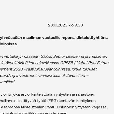
ote 23.10.2023 klo 9:30
ryhmässään maailman vastuullisimpana kiinteistöyhtiönä
ioinnissa
ijan vertailuryhmässään Global Sector Leaderinä ja maailman
nteistökehittäjänä kansainvälisessä GRESB (Global Real Estate
sment 2023 -vastuullisuusarvioinnissa, jonka tulokset
anding Investment -arvioinnissa oli Diversified –
ersified.
inti, joka arvioi kiinteistöalan yritysten ja rahastojen
llinnointiin liittyvää työtä (ESG) kestävän kehityksen
asemansa kiinteistöalan vastuullisimpien yritysten kärjessä
yhdentoista peräkkäisen vuoden ajan.