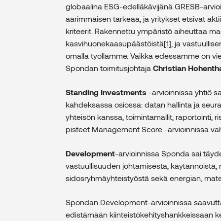
globaalina ESG-edelläkävijänä GRESB-arvioi
äärimmäisen tärkeää, ja yritykset etsivät aktii
kriteerit. Rakennettu ympäristö aiheuttaa m
kasvihuonekaasupäästöistä
[1]
, ja vastuulli
omalla työllämme. Vaikka edessämme on vielä
Spondan toimitusjohtaja
Christian Hohenth
Standing Investments
-arvioinnissa yhtiö s
kahdeksassa osiossa: datan hallinta ja seura
yhteisön kanssa, toimintamallit, raportointi, 
pisteet Management Score -arvioinnissa vah
Development
-arvioinnissa Sponda sai täyde
vastuullisuuden johtamisesta, käytännöistä, ra
sidosryhmäyhteistyöstä sekä energian, materi
Spondan Development-arvioinnissa saavuttam
edistämään kiinteistökehityshankkeissaan ke