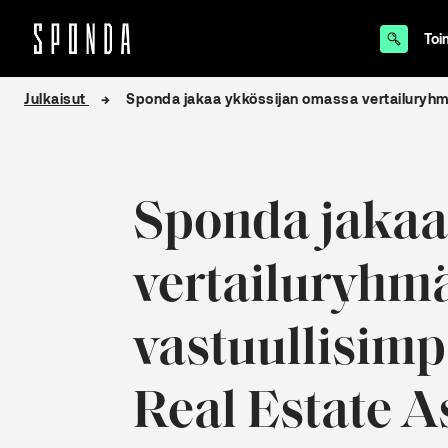
Toi
Hyppää
Julkaisut
Sponda jakaa ykkössijan omassa vertailuryhm
sisältöön
Sponda jakaa
vertailuryhm
vastuullisim
Real Estate A