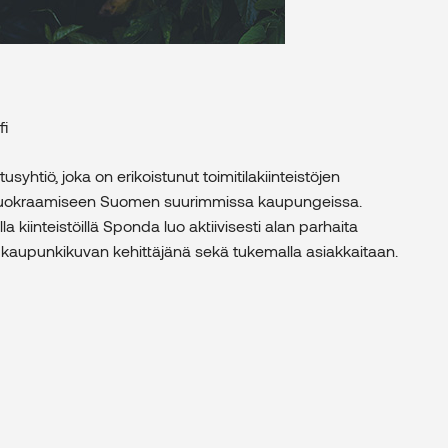
fi
yhtiö, joka on erikoistunut toimitilakiinteistöjen
a vuokraamiseen Suomen suurimmissa kaupungeissa.
lla kiinteistöillä Sponda luo aktiivisesti alan parhaita
ja kaupunkikuvan kehittäjänä sekä tukemalla asiakkaitaan.