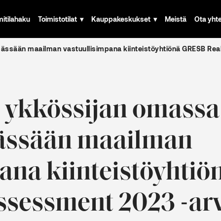
mitilahaku
Toimistotilat
Kauppakeskukset
Meistä
Ota yht
ässään maailman vastuullisimpana kiinteistöyhtiönä GRESB Rea
 ykkössijan omassa
ässään maailman
pana kiinteistöyhti
ssessment 2023 -ar