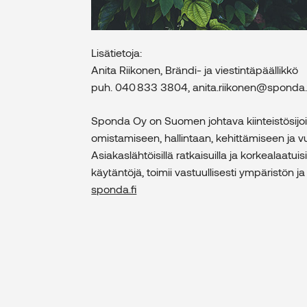
Lisätietoja:
Anita Riikonen, Brändi- ja viestintäpäällikkö
puh. 040 833 3804, anita.riikonen@sponda.
Sponda Oy on Suomen johtava kiinteistösijoitus
omistamiseen, hallintaan, kehittämiseen j
Asiakaslähtöisillä ratkaisuilla ja korkealaatuisi
käytäntöjä, toimii vastuullisesti ympäristön 
sponda.fi