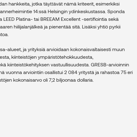
 hankkeita, jotka täyttävät nämä kriteerit, esimerkiksi
annerheimintie 14:ssä Helsingin ydinkeskustassa. Sponda
a LEED Platina- tai BREEAM Excellent -sertifiointia sekä
n hiilijalanjälkeä ja pienentää sitä. Lisäksi yhtiö pyrkii
toa.
sa-alueet, ja yrityksiä arvioidaan kokonaisvaltaisesti muun
sta, kiinteistöjen ympäristötehokkuudesta,
ekä kiinteistökehityksen vastuullisuudesta. GRESB-arvioinnin
ä vuonna arviointiin osallistui 2 084 yritystä ja rahastoa 75 eri
öjen kokonaisarvo oli 7,2 biljoonaa dollaria.