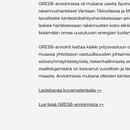
GRESB-arvioinnissa oli mukana useita Spondan
rakennushankkeet Vantaan Tikkurilassa ja M
tavoittelee kiinteistökehityshankkeissaan ain
laskee hankkeissaan rakennusten koko elinkaare
lisäämään omaa uusiutuvan energian tuotan
GRESB-arviointi kattaa kaikki yritysvastuun o
muassa yhtiötason vastuullisuuden johtamise
sidosryhmäyhteistyöstä, riskienhallinnasta s
osallistujamäärä on kasvanut vuosittain ja tän
maasta. Arvioinnissa mukana olleiden kiinteist
Ladattavaa kuvamateriaalia >>
Lue lisää GRESB-arvioinnista >>