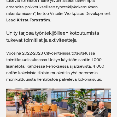
tukevat toimistot meille ylivoimaisesti tärkeimpiä
areenoita poikkeuksellisen työntekijäkokemuksen
rakentamiseen”, kertoo Vincitin Workplace Development
Lead
Krista Forsström
.
Unity tarjoaa työntekijöilleen kotoutumista
tukevat toimitilat ja aktiviteetteja
Vuosina 2022-2023 Citycenterissä toteutetussa
toimitilauudistuksessa Unityn käyttöön saatiin 1 000
lisäneliötä. Kahdessa kerroksessa sijaitsevista, 4 000
neliön kokoisista tiloista muokattiin yhä paremmin
monikulttuurista henkilöstöä palveleva kokonaisuus.