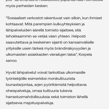
myös perheiden kesken.
”Sosiaaliset verkostot rakentuvat vain silloin, kun ihmiset
kohtaavat. Mitä parempien kulkuyhteyksien ja
lähipalveluiden äärellä toimisto sijaitsee, sitä
tehokkaammin se vetää väen yhteen. Helposti
saavutettava ja keskeinen sijainti on kansainvälisille
yrityksille usein tärkeä myös brändinäkyvyyden ja
ulkomaisten asiakkaiden vierailujen takia”, Korpela
sanoo.
Hyvät lähipalvelut voivat tarkoittaa ulkomaisille
työntekijöille esimerkiksi monikulttuurista
lounastarjontaa, arjen pyörittämistä helpottavia
oheispalveluja, omaa kulttuuria tukevia
harrastusmahdollisuuksia sekä toimiston lähellä
sijaitsevia majoituspalveluja.