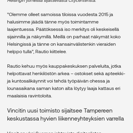
Helsingin ytimessä sijaitsevasta Citycenteristä.
”Olemme olleet samoissa tiloissa vuodesta 2015 ja
halusimme jäädä tänne myös toimintamme
laajentuessa. Päätöksessä iso merkitys oli keskeisellä
sijainnilla ja näkymillä. Meillä on parhaat näkymät koko
Helsingissä ja tänne on kansainvälistenkin vieraiden
helppo tulla”, Rautio kiittelee.
Rautio kehuu myös kauppakeskuksen palveluita, jotka
helpottavat henkilöstön arkea – ostokset sekä apteekki-
ja kuntosalikäynnit voi tehdä työpäivän ohessa ja
lounasaikana saman katon alta löytyy laaja kattaus eri
maalaisia ravintoloita.
Vincitin uusi toimisto sijaitsee Tampereen
keskustassa hyvien liikenneyhteyksien varrella