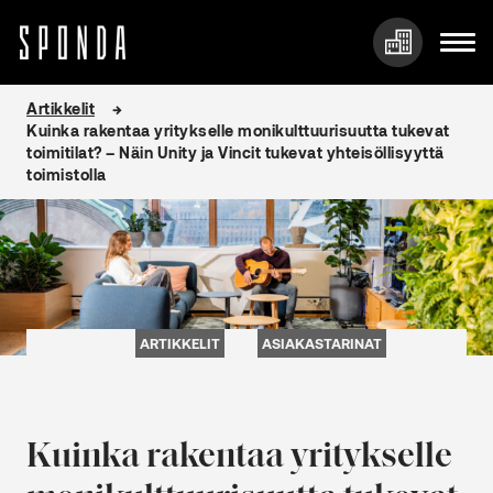
Hyppää
Artikkelit
sisältöön
Kuinka rakentaa yritykselle monikulttuurisuutta tukevat
toimitilat? – Näin Unity ja Vincit tukevat yhteisöllisyyttä
toimistolla
ARTIKKELIT
ASIAKASTARINAT
Kuinka rakentaa yritykselle