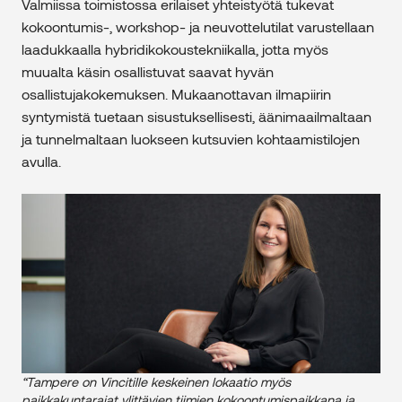
Valmiissa toimistossa erilaiset yhteistyötä tukevat
kokoontumis-, workshop- ja neuvottelutilat varustellaan
laadukkaalla hybridikokoustekniikalla, jotta myös
muualta käsin osallistuvat saavat hyvän
osallistujakokemuksen. Mukaanottavan ilmapiirin
syntymistä tuetaan sisustuksellisesti, äänimaailmaltaan
ja tunnelmaltaan luokseen kutsuvien kohtaamistilojen
avulla.
“Tampere on Vincitille keskeinen lokaatio myös
paikkakuntarajat ylittävien tiimien kokoontumispaikkana ja