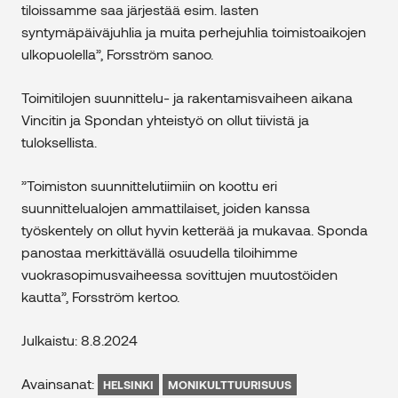
tiloissamme saa järjestää esim. lasten
syntymäpäiväjuhlia ja muita perhejuhlia toimistoaikojen
ulkopuolella”, Forsström sanoo.
Toimitilojen suunnittelu- ja rakentamisvaiheen aikana
Vincitin ja Spondan yhteistyö on ollut tiivistä ja
tuloksellista.
”Toimiston suunnittelutiimiin on koottu eri
suunnittelualojen ammattilaiset, joiden kanssa
työskentely on ollut hyvin ketterää ja mukavaa. Sponda
panostaa merkittävällä osuudella tiloihimme
vuokrasopimusvaiheessa sovittujen muutostöiden
kautta”, Forsström kertoo.
Julkaistu: 8.8.2024
Avainsanat:
HELSINKI
MONIKULTTUURISUUS