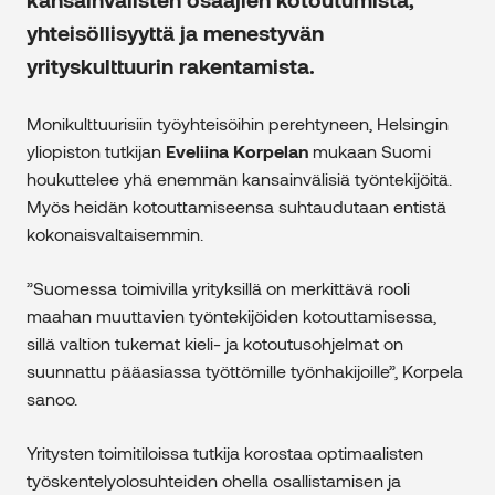
yhteisöllisyyttä ja menestyvän
yrityskulttuurin rakentamista.
Monikulttuurisiin työyhteisöihin perehtyneen, Helsingin
yliopiston tutkijan
Eveliina Korpelan
mukaan Suomi
houkuttelee yhä enemmän kansainvälisiä työntekijöitä.
Myös heidän kotouttamiseensa suhtaudutaan entistä
kokonaisvaltaisemmin.
”Suomessa toimivilla yrityksillä on merkittävä rooli
maahan muuttavien työntekijöiden kotouttamisessa,
sillä valtion tukemat kieli- ja kotoutusohjelmat on
suunnattu pääasiassa työttömille työnhakijoille”, Korpela
sanoo.
Yritysten toimitiloissa tutkija korostaa optimaalisten
työskentelyolosuhteiden ohella osallistamisen ja