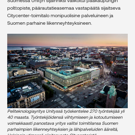
Suomessa Unityn sijainniksi valikoitui pääkaupungin
polttopiste, päärautatieasemaa vastapäätä sijaitseva
Citycenter-toimitalo monipuolisine palveluineen ja
Suomen parhaine liikenneyhteyksineen.
Peliteknologiayritys Unityssä työskentelee 270 työntekijää yli
40 maasta. Työntekijöidensä viihtymiseen ja kotoutumiseen
voimakkaasti panostava yritys valitsi toimitilansa Suomen
parhaimpien liikenneyhteyksien ja lähipalveluiden ääreltä,