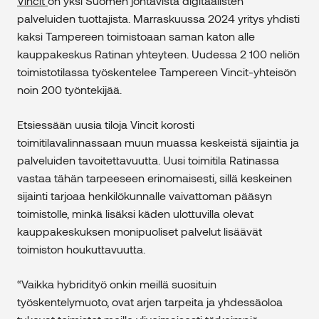
Vincit
on yksi Suomen johtavista digitaalisten
palveluiden tuottajista. Marraskuussa 2024 yritys yhdisti
kaksi Tampereen toimistoaan saman katon alle
kauppakeskus Ratinan yhteyteen. Uudessa 2 100 neliön
toimistotilassa työskentelee Tampereen Vincit-yhteisön
noin 200 työntekijää.
Etsiessään uusia tiloja Vincit korosti
toimitilavalinnassaan muun muassa keskeistä sijaintia ja
palveluiden tavoitettavuutta. Uusi toimitila Ratinassa
vastaa tähän tarpeeseen erinomaisesti, sillä keskeinen
sijainti tarjoaa henkilökunnalle vaivattoman pääsyn
toimistolle, minkä lisäksi käden ulottuvilla olevat
kauppakeskuksen monipuoliset palvelut lisäävät
toimiston houkuttavuutta.
“Vaikka hybridityö onkin meillä suosituin
työskentelymuoto, ovat arjen tarpeita ja yhdessäoloa