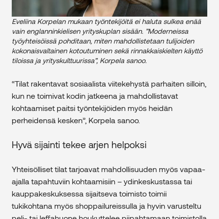
Eveliina Korpelan mukaan työntekijöitä ei haluta sulkea enää
vain englanninkielisen yrityskuplan sisään. ”Moderneissa
työyhteisöissä pohditaan, miten mahdollistetaan tulijoiden
kokonaisvaltainen kotoutuminen sekä rinnakkaiskielten käyttö
tiloissa ja yrityskulttuurissa”, Korpela sanoo.
“Tilat rakentavat sosiaalista viitekehystä parhaiten silloin,
kun ne toimivat kodin jatkeena ja mahdollistavat
kohtaamiset paitsi työntekijöiden myös heidän
perheidensä kesken”, Korpela sanoo.
Hyvä sijainti tekee arjen helpoksi
Yhteisölliset tilat tarjoavat mahdollisuuden myös vapaa-
ajalla tapahtuviin kohtaamisiin – ydinkeskustassa tai
kauppakeskuksessa sijaitseva toimisto toimii
tukikohtana myös shoppailureissulla ja hyvin varusteltu
peli- tai leffahuone houkuttelee piipahtamaan toimistolla