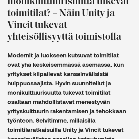
monikulttuurisuutta tukevat
toimitilat? – Näin Unity ja
Vincit tukevat
yhteisöllisyyttä toimistolla
Modernit ja luokseen kutsuvat toimitilat
ovat yhä keskeisemmässä asemassa, kun
yritykset kilpailevat kansainvälisistä
huippuosaajista. Hyvin suunnitellut ja
monikulttuurisuutta tukevat toimitilat
osaltaan mahdollistavat menestyvän
yrityskulttuurin rakentamisen ja tehokkaan
työnteon. Selvitimme, millaisilla
toimitilaratkaisuilla Unity ja Vincit tukevat
kansainvälisten osaajien kotoutumista,