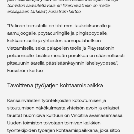
toimiston saavutettavuus eri liikennevälinein on meille
ensisijaisen tärkeää”, Forsström kertoo.
“Ratinan toimistolla on tilat mm. taukoliikunnalle ja
aamujoogalle, pöytäcurlingille ja pingispöydälle,
kokkaamiselle ja yhteisten aamupalahetkien
viettämiselle, sekä palapelien teolle ja Playstationin
pelaamiselle. Lisäksi meidän porukkaa on säännöllisesti
pitsauunin äärellä pääsisäänkäynnin läheisyydessä”,
Forsström kertoo.
Tavoittena (työ)arjen kohtaamispaikka
Kansainvälisten työntekijöiden kotoutumisen ja
sitoutumisen näkökulmasta yhteisön avoin ja erilaiset
taustat huomioiva kulttuuri on Vincitillä avainasemassa.
Uuden toimiston toivotaan toimivan kaikkien
työntekijöiden työarjen kohtaamispaikkana, joka sitoo