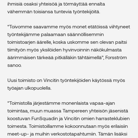
ihmisiä osaksi yhteisöä ja törmäyttää ennalta
vähemmän toisiansa tuntevia työntekijöitä.
“Toivomme saavamme myös monet etätöissä viihtyneet
työntekijämme palaamaan säännöllisemmin
toimistoarjen äärelle, koska uskomme sen olevan paitsi
tiimityön myös yksilöiden hyvinvoinnin näkökulmasta
äärimmäisen tärkeää pitkälläkin tähtäimellä”, Forsström
sanoo.
Uusi toimisto on Vincitin työntekijöiden käytössä myös
työajan ulkopuolella.
“Toimistolla järjestämme monenlaista vapaa-ajan
toimintaa, muun muassa Tampereen yhteisön jäsenistä
koostuvan FunSquadin ja Vincitin omien harrasteklubien
toimesta. Toimistoillamme kokoonnutaan myös erilaisiin
meet-up- ja muihin verkostotapahtumiin. Tämän lisäksi