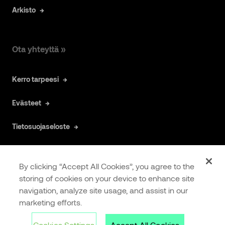
Arkisto
Ota yhteyttä »
Kerro tarpeesi
Evästeet
Tietosuojaseloste
By clicking “Accept All Cookies”, you agree to the
storing of cookies on your device to enhance site
navigation, analyze site usage, and assist in our
COOKIES
EXTRANET
marketing efforts.
SETTINGS
Cookies Settings
Accept All Cookies