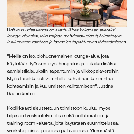
U
nityn kuudes kerros on avattu lähes kokonaan avaraksi
lounge-alueeksi, joka tarjoaa mahdollisuuden työskentelyyn,
kuulumisten vaihtoon ja isompien tapahtumien järjestämiseen.
”Meillä on iso, olohuonemainen lounge-alue, jota
käytetään työskentelyn, hengailun ja pelailun lisäksi
aamiaistilaisuuksiin, tapahtumiin ja viikkopalavereihin.
Myös tasokkaasti varusteltu kahvibaari kannustaa
kohtaamisiin ja kuulumisten vaihtamiseen”, Justina
Rautio kertoo.
Kodikkaasti sisustettuun toimistoon kuuluu myös
hiljaisen työskentelyn tiloja sekä collaboration- ja
training room -alueita, joita käytetään suunnittelussa,
workshopeissa ja isoissa palavereissa. Ylemmästä