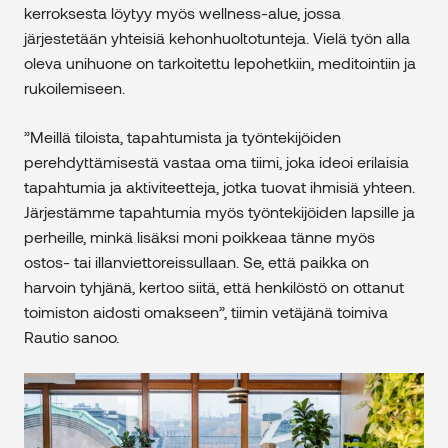
kerroksesta löytyy myös wellness-alue, jossa
järjestetään yhteisiä kehonhuoltotunteja. Vielä työn alla
oleva unihuone on tarkoitettu lepohetkiin, meditointiin ja
rukoilemiseen.
”Meillä tiloista, tapahtumista ja työntekijöiden
perehdyttämisestä vastaa oma tiimi, joka ideoi erilaisia
tapahtumia ja aktiviteetteja, jotka tuovat ihmisiä yhteen.
Järjestämme tapahtumia myös työntekijöiden lapsille ja
perheille, minkä lisäksi moni poikkeaa tänne myös
ostos- tai illanviettoreissullaan. Se, että paikka on
harvoin tyhjänä, kertoo siitä, että henkilöstö on ottanut
toimiston aidosti omakseen”, tiimin vetäjänä toimiva
Rautio sanoo.