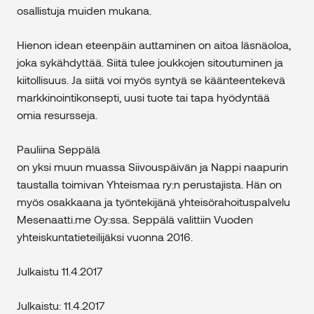
osallistuja muiden mukana.
Hienon idean eteenpäin auttaminen on aitoa läsnäoloa,
joka sykähdyttää. Siitä tulee joukkojen sitoutuminen ja
kiitollisuus. Ja siitä voi myös syntyä se käänteentekevä
markkinointikonsepti, uusi tuote tai tapa hyödyntää
omia resursseja.
Pauliina Seppälä
on yksi muun muassa Siivouspäivän ja Nappi naapurin
taustalla toimivan Yhteismaa ry:n perustajista. Hän on
myös osakkaana ja työntekijänä yhteisörahoituspalvelu
Mesenaatti.me Oy:ssa. Seppälä valittiin Vuoden
yhteiskuntatieteilijäksi vuonna 2016.
Julkaistu 11.4.2017
Julkaistu: 11.4.2017