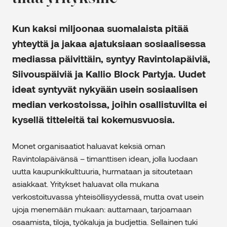
Kun kaksi miljoonaa suomalaista pitää
yhteyttä ja jakaa ajatuksiaan sosiaalisessa
mediassa päivittäin, syntyy Ravintolapäiviä,
Siivouspäiviä ja Kallio Block Partyja. Uudet
ideat syntyvät nykyään usein sosiaalisen
median verkostoissa, joihin osallistuvilta ei
kysellä titteleitä tai kokemusvuosia.
Monet organisaatiot haluavat keksiä oman
Ravintolapäivänsä – timanttisen idean, jolla luodaan
uutta kaupunkikulttuuria, hurmataan ja sitoutetaan
asiakkaat. Yritykset haluavat olla mukana
verkostoituvassa yhteisöllisyydessä, mutta ovat usein
ujoja menemään mukaan: auttamaan, tarjoamaan
osaamista, tiloja, työkaluja ja budjettia. Sellainen tuki