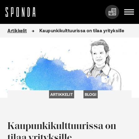
Hyppää
Artikkelit
Kaupunkikulttuurissa on tilaa yrityksille
sisältöön
ARTIKKELIT
BLOGI
Kaupunkikulttuurissa on
tilaa yrityksille