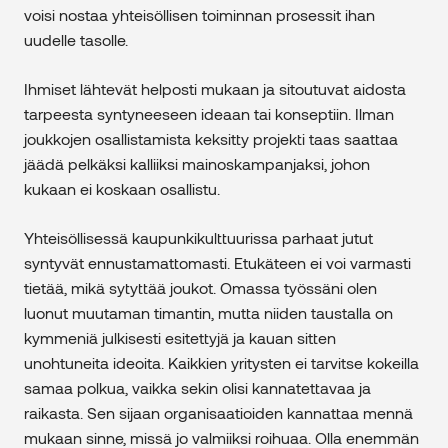
voisi nostaa yhteisöllisen toiminnan prosessit ihan
uudelle tasolle.
Ihmiset lähtevät helposti mukaan ja sitoutuvat aidosta
tarpeesta syntyneeseen ideaan tai konseptiin. Ilman
joukkojen osallistamista keksitty projekti taas saattaa
jäädä pelkäksi kalliiksi mainoskampanjaksi, johon
kukaan ei koskaan osallistu.
Yhteisöllisessä kaupunkikulttuurissa parhaat jutut
syntyvät ennustamattomasti. Etukäteen ei voi varmasti
tietää, mikä sytyttää joukot. Omassa työssäni olen
luonut muutaman timantin, mutta niiden taustalla on
kymmeniä julkisesti esitettyjä ja kauan sitten
unohtuneita ideoita. Kaikkien yritysten ei tarvitse kokeilla
samaa polkua, vaikka sekin olisi kannatettavaa ja
raikasta. Sen sijaan organisaatioiden kannattaa mennä
mukaan sinne, missä jo valmiiksi roihuaa. Olla enemmän