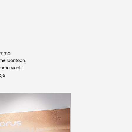
lemme
me luontoon.
me viestii
öjä