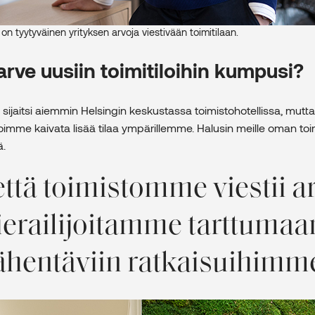
n tyytyväinen yrityksen arvoja viestivään toimitilaan.
arve uusiin toimitiloihin kumpusi?
ijaitsi aiemmin Helsingin keskustassa toimistohotellissa, mutta
imme kaivata lisää tilaa ympärillemme. Halusin meille oman toi
tä.
ttä toimistomme viestii a
vierailijoitamme tarttumaa
ähentäviin ratkaisuihimme