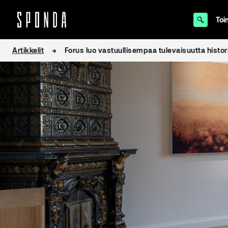
Toi
Hyppää
Artikkelit
Forus luo vastuullisempaa tulevaisuutta histori
sisältöön