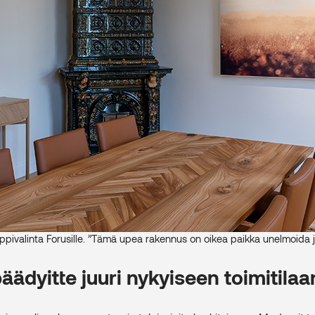
ivalinta Forusille. ”Tämä upea rakennus on oikea paikka unelmoida ja
äädyitte juuri nykyiseen toimitila