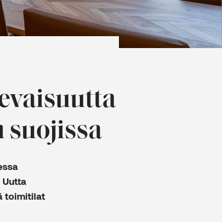
evaisuutta
n suojissa
essa
 Uutta
 toimitilat