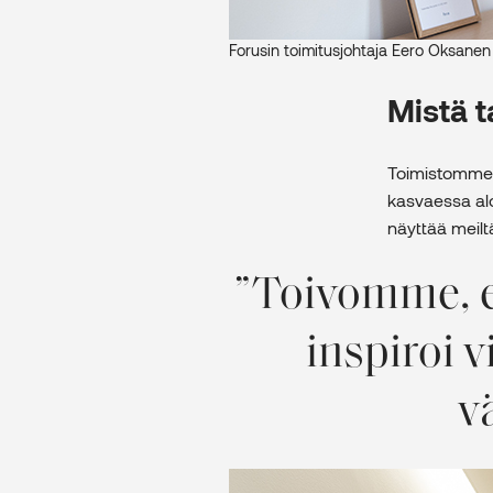
Forusin toimitusjohtaja Eero Oksanen o
Mistä t
Toimistomme s
kasvaessa alo
näyttää meil
Toivomme, e
inspiroi 
v