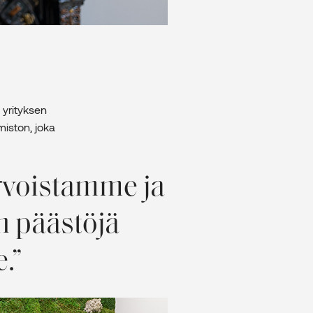
 yrityksen
miston, joka
rvoistamme ja
n päästöjä
.