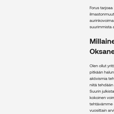
Forus tarjoaa 
ilmastonmuutos
aurinkovoimal
suurimmista a
Millain
Oksan
Olen ollut yri
pitkään halu
aktivismia te
niitä tehdään 
Suurin julki
kokoinen voim
tehtävämme on
vuosittain ar