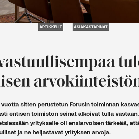
ARTIKKELIT
ASIAKASTARINAT
 vastuullisempaa tul
lisen arvokiinteistö
vuotta sitten perustetun Forusin toiminnan kasva
ti entisen toimiston seinät alkoivat tulla vastaan.
tsiessään yritykselle oli ensiarvoisen tärkeää, että
lliset ja ne heijastavat yrityksen arvoja.