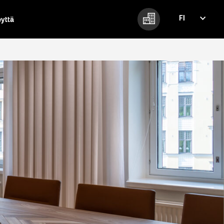
FI
eyttä
FI
EN