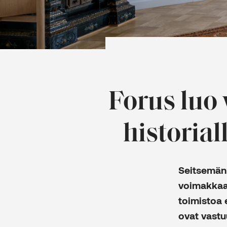
Forus luo
historial
Seitsemän 
voimakkaas
toimistoa e
ovat vastuu