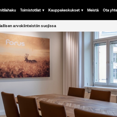
mitilahaku
Toimistotilat
Kauppakeskukset
Meistä
Ota yht
allisen arvokiinteistön suojissa