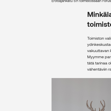
Erottajankatu 5:n toimistossaan For
Minkäla
toimist
Toimiston valin
ydinkeskustas
vakuuttavan 
Myymme parem
tätä tarinaa 
vähentäviin r