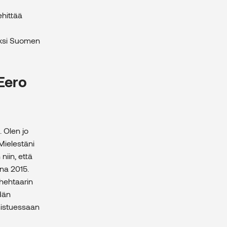
ehittää
yksi Suomen
 Eero
. Olen jo
ielestäni
niin, että
nna 2015.
hehtaarin
dän
mistuessaan