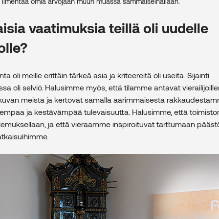
us ilmentää omia arvojaan muun muassa sammalseinällään.
isia vaatimuksia teillä oli uudelle
olle?
ta oli meille erittäin tärkeä asia ja kriteereitä oli useita. Sijainti
sa oli selviö. Halusimme myös, että tilamme antavat vierailijoil
kuvan meistä ja kertovat samalla äärimmäisestä rakkaudestam
paa ja kestävämpää tulevaisuutta. Halusimme, että toimistom
olemuksellaan, ja että vieraamme inspiroituvat tarttumaan pääst
atkaisuihimme.