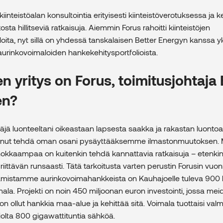
kiinteistöalan konsultointia erityisesti kiinteistöverotuksessa ja k
ta hillitseviä ratkaisuja. Aiemmin Forus rahoitti kiinteistöjen
oita, nyt sillä on yhdessä tanskalaisen Better Energyn kanssa 
urinkovoimaloiden hankekehitysportfolioista.
en yritys on Forus, toimitusjohtaja
en?
ttäjä luonteeltani oikeastaan lapsesta saakka ja rakastan luontoa
nnut tehdä oman osani pysäyttääksemme ilmastonmuutoksen. M
hokkaampaa on kuitenkin tehdä kannattavia ratkaisuja ­– etenkin 
riittävän runsaasti. Tätä tarkoitusta varten perustin Forusin vuo
stamistamme aurinkovoimahankkeista on Kauhajoelle tuleva 900 
ala. Projekti on noin 450 miljoonan euron investointi, jossa mei
 ollut hankkia maa-alue ja kehittää sitä. Voimala tuottaisi val
violta 800 gigawattituntia sähköä.