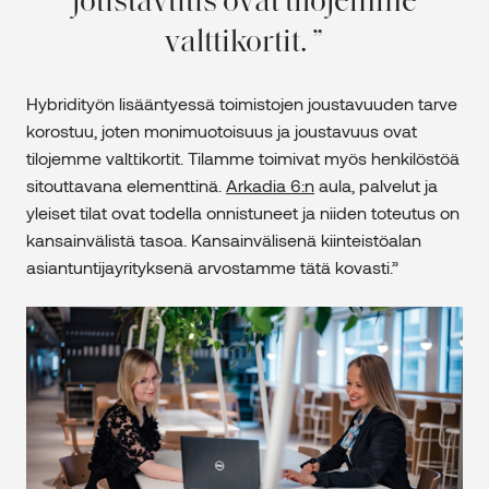
joustavuus ovat tilojemme
valttikortit.
Hybridityön lisääntyessä toimistojen joustavuuden tarve
korostuu, joten monimuotoisuus ja joustavuus ovat
tilojemme valttikortit. Tilamme toimivat myös henkilöstöä
sitouttavana elementtinä.
Arkadia 6:n
aula, palvelut ja
yleiset tilat ovat todella onnistuneet ja niiden toteutus on
kansainvälistä tasoa. Kansainvälisenä kiinteistöalan
asiantuntijayrityksenä arvostamme tätä kovasti.”