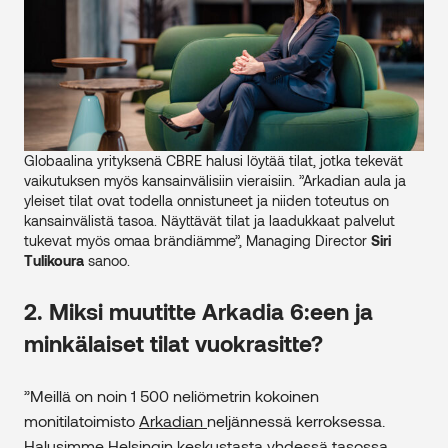
Globaalina yrityksenä CBRE halusi löytää tilat, jotka tekevät
vaikutuksen myös kansainvälisiin vieraisiin. ”Arkadian aula ja
yleiset tilat ovat todella onnistuneet ja niiden toteutus on
kansainvälistä tasoa. Näyttävät tilat ja laadukkaat palvelut
tukevat myös omaa brändiämme”, Managing Director
Siri
Tulikoura
sanoo.
2. Miksi muutitte Arkadia 6:een ja
minkälaiset tilat vuokrasitte?
”Meillä on noin 1 500 neliömetrin kokoinen
monitilatoimisto
Arkadian
neljännessä kerroksessa.
Halusimme Helsingin keskustasta yhdessä tasossa