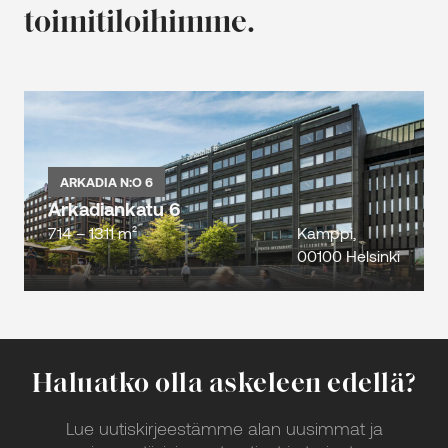
toimitiloihimme.
ARKADIA N:O 6
Arkadiankatu 6
714 – 1311 m²
Kamppi,
00100 Helsinki