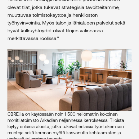
olevat tilat, jotka tukevat strategisia tavoitteitamme,
muuttuvaa toimistokäyttöä ja henkilöstön
työhyvinvointia. Myös talon ja lähialueen palvelut sekä
hyvät kulkuyhteydet olivat tilojen valinnassa
merkittävässä roolissa.”
CBRE:llä on käytössään noin 1 500 neliömetrin kokoinen
monitilatoimisto Arkadian neljännessä kerroksessa. Tiloista
löytyy erilaisia alueita, jotka tukevat erilaisia työntekemisen
muotoja sekä koronan myötä kasvanutta kohtaamisten ja
yhdessä tekemisen tarvetta.