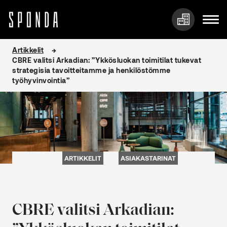
Hyppää
Artikkelit
sisältöön
CBRE valitsi Arkadian: ”Ykkösluokan toimitilat tukevat
strategisia tavoitteitamme ja henkilöstömme
työhyvinvointia”
ARTIKKELIT
ASIAKASTARINAT
CBRE valitsi Arkadian: