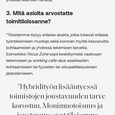
3. Mitä asioita arvostatte
toimitiloissanne?
”Tiloistamme löytyy erilaisia alueita, jotka tukevat erilaisia
työntekemisen muotoja sekä koronan myötä kasvanutta
kohtaamisten ja yhdessä tekemisen tarvetta.
Esimerkiksi
Focus Zone
sopii keskittymistä vaativaan
tekemiseen ja
working cafe
-alue asiakkaiden
kohtaamiseen tai fyysisten tai virtuaalitilaisuuksien
järjestämiseen.
Hybridityön lisääntyessä
toimistojen joustavuuden tarve
korostuu. Monimuotoisuus ja