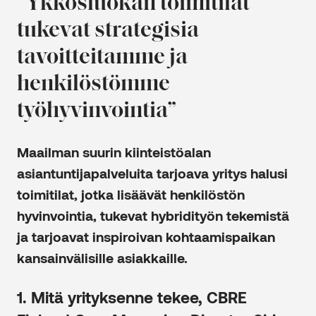
”Ykkösluokan toimitilat
tukevat strategisia
tavoitteitamme ja
henkilöstömme
työhyvinvointia”
Maailman suurin kiinteistöalan
asiantuntijapalveluita tarjoava yritys halusi
toimitilat, jotka lisäävät henkilöstön
hyvinvointia, tukevat hybridityön tekemistä
ja tarjoavat inspiroivan kohtaamispaikan
kansainvälisille asiakkaille.
1. Mitä yrityksenne
tekee, CBRE