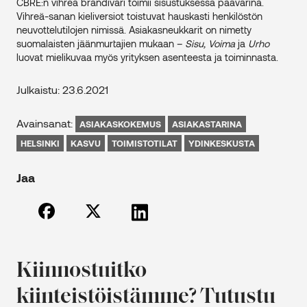
CBRE:n vihreä brändiväri toimii sisustuksessa päävärinä.
Vihreä-sanan kieliversiot toistuvat hauskasti henkilöstön
neuvottelutilojen nimissä. Asiakasneukkarit on nimetty
suomalaisten jäänmurtajien mukaan –
Sisu, Voima
ja
Urho
luovat mielikuvaa myös yrityksen asenteesta ja toiminnasta.
Julkaistu: 23.6.2021
Avainsanat:
ASIAKASKOKEMUS
ASIAKASTARINA
HELSINKI
KASVU
TOIMISTOTILAT
YDINKESKUSTA
Jaa
Kiinnostuitko
kiinteistöistämme? Tutustu