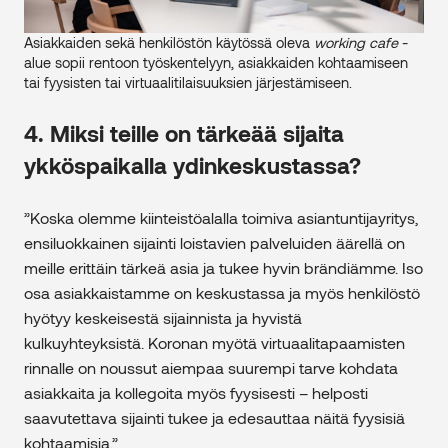
Asiakkaiden sekä henkilöstön käytössä oleva
working cafe
-
alue sopii rentoon työskentelyyn, asiakkaiden kohtaamiseen
tai fyysisten tai virtuaalitilaisuuksien järjestämiseen.
4. Miksi teille on tärkeää sijaita
ykköspaikalla ydinkeskustassa?
”Koska olemme kiinteistöalalla toimiva asiantuntijayritys,
ensiluokkainen sijainti loistavien palveluiden äärellä on
meille erittäin tärkeä asia ja tukee hyvin brändiämme. Iso
osa asiakkaistamme on keskustassa ja myös henkilöstö
hyötyy keskeisestä sijainnista ja hyvistä
kulkuyhteyksistä. Koronan myötä virtuaalitapaamisten
rinnalle on noussut aiempaa suurempi tarve kohdata
asiakkaita ja kollegoita myös fyysisesti – helposti
saavutettava sijainti tukee ja edesauttaa näitä fyysisiä
kohtaamisia.”