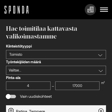
Hyppää
sisältöön
Hae toimitilaa kattavasta
valikoimastamme
Kiinteistötyyppi
Toimisto
Työntekijöiden määrä
Valitse...
Pinta-ala
m²
–
Vain uudiskohteet