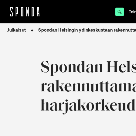
Toi
Hyppää
Julkaisut
Spondan Helsingin ydinkeskustaan rakennutta
sisältöön
Spondan Hels
rakennuttama
harjakorkeud