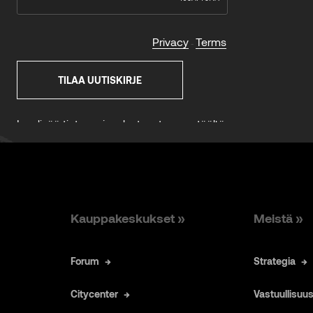
Kauppakeskukset »
Meistä »
Forum
Strategia
Citycenter
Vastuullisuu