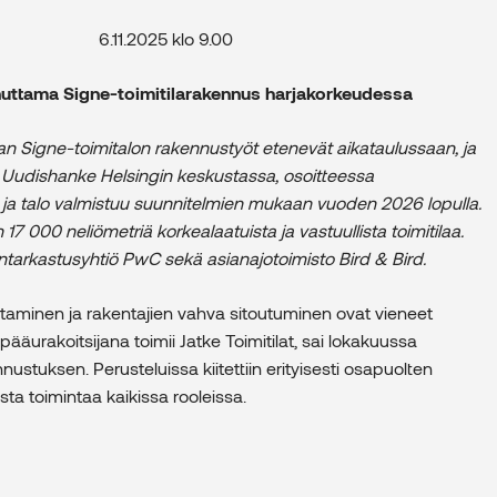
6.11.2025 klo 9.00
uttama Signe-toimitilarakennus harjakorkeudessa
an Signe-toimitalon rakennustyöt etenevät aikataulussaan, ja
a. Uudishanke Helsingin keskustassa, osoitteessa
 ja talo valmistuu suunnitelmien mukaan vuoden 2026 lopulla.
n 17 000 neliömetriä korkealaatuista ja vastuullista toimitilaa.
tilintarkastusyhtiö PwC sekä asianajotoimisto Bird & Bird.
htaminen ja rakentajien vahva sitoutuminen ovat vieneet
äurakoitsijana toimii Jatke Toimitilat, sai lokakuussa
nustuksen. Perusteluissa kiitettiin erityisesti osapuolten
sta toimintaa kaikissa rooleissa.