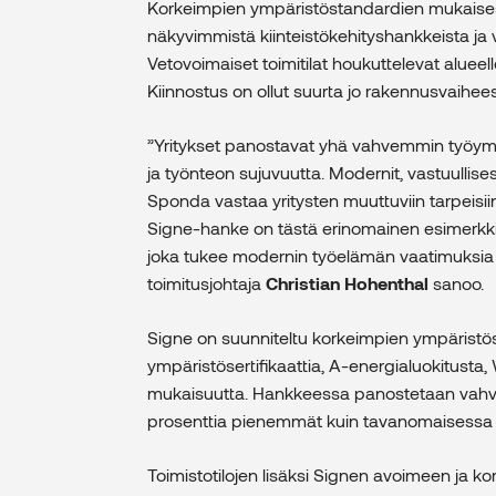
Korkeimpien ympäristöstandardien mukaisest
näkyvimmistä kiinteistökehityshankkeista ja
Vetovoimaiset toimitilat houkuttelevat alueel
Kiinnostus on ollut suurta jo rakennusvaihees
”Yritykset panostavat yhä vahvemmin työympä
ja työnteon sujuvuutta. Modernit, vastuullises
Sponda vastaa yritysten muuttuviin tarpeisiin 
Signe-hanke on tästä erinomainen esimerkki 
joka tukee modernin työelämän vaatimuksia 
toimitusjohtaja
Christian Hohenthal
sanoo.
Signe on suunniteltu korkeimpien ympäristös
ympäristösertifikaattia, A-energialuokitusta
mukaisuutta. Hankkeessa panostetaan vahvast
prosenttia pienemmät kuin tavanomaisessa
Toimistotilojen lisäksi Signen avoimeen ja ko