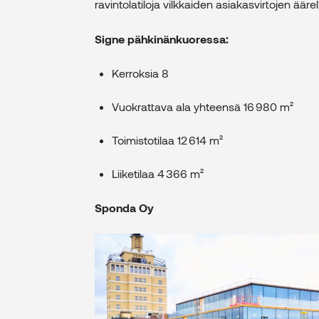
ravintolatiloja vilkkaiden asiakasvirtojen ääre
Signe pähkinänkuoressa:
Kerroksia 8
Vuokrattava ala yhteensä 16 980 m²
Toimistotilaa 12 614 m²
Liiketilaa 4 366 m²
Sponda Oy