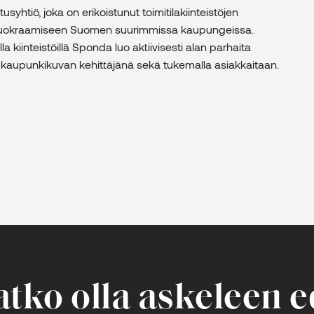
yhtiö, joka on erikoistunut toimitilakiinteistöjen
a vuokraamiseen Suomen suurimmissa kaupungeissa.
lla kiinteistöillä Sponda luo aktiivisesti alan parhaita
ja kaupunkikuvan kehittäjänä sekä tukemalla asiakkaitaan.