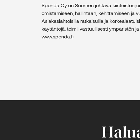
Sponda Oy on Suomen johtava kiinteistösijoitus
omistamiseen, hallintaan, kehittämiseen j
Asiakaslähtöisillä ratkaisuilla ja korkealaatuisi
käytäntöjä, toimii vastuullisesti ympäristön 
www.sponda.fi
.