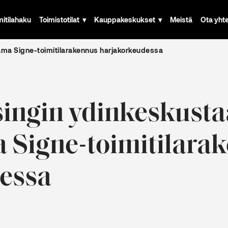
mitilahaku
Toimistotilat
Kauppakeskukset
Meistä
Ota yht
ma Signe-toimitilarakennus harjakorkeudessa
ingin ydinkeskust
 Signe-toimitilara
essa