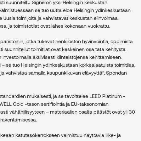
i suunniteltu Signe on yksi Helsingin keskustan
 valmistuessaan se tuo uutta eloa Helsingin ydinkeskustaan.
le uusia toimijoita ja vahvistavat keskustan elinvoimaa.
sa, ja toimistotilat ovat lähes kokonaan vuokrattu.
ristöihin, jotka tukevat henkilöstön hyvinvointia, oppimista
ti suunnitellut toimitilat ovat keskeinen osa tätä kehitystä.
investoimalla aktiivisesti kiinteistöjensä kehittämiseen.
– se tuo Helsingin ydinkeskustaan korkealaatuista toimitilaa,
ja vahvistaa samalla kaupunkikuvan elävyyttä”, Spondan
tandardien mukaisesti, ja se tavoittelee LEED Platinum -
, WELL Gold -tason sertifiointia ja EU-taksonomian
i vähähiilisyyteen – materiaalien osalta päästöt ovat yli 30
 rakentamisessa.
rkeaan katutasokerrokseen valmistuu näyttäviä liike- ja