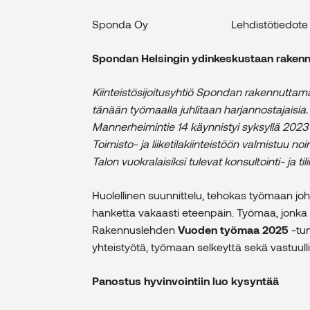
Sponda Oy Lehdistötiedote 
Spondan Helsingin ydinkeskustaan rakenn
Kiinteistösijoitusyhtiö Spondan rakennuttam
tänään työmaalla juhlitaan harjannostajaisi
Mannerheimintie 14 käynnistyi syksyllä 2023
Toimisto- ja liiketilakiinteistöön valmistuu noi
Talon vuokralaisiksi tulevat konsultointi- ja 
Huolellinen suunnittelu, tehokas työmaan jo
hanketta vakaasti eteenpäin. Työmaa, jonka pä
Rakennuslehden
Vuoden työmaa 2025
-tun
yhteistyötä, työmaan selkeyttä sekä vastuulli
Panostus hyvinvointiin luo kysyntää