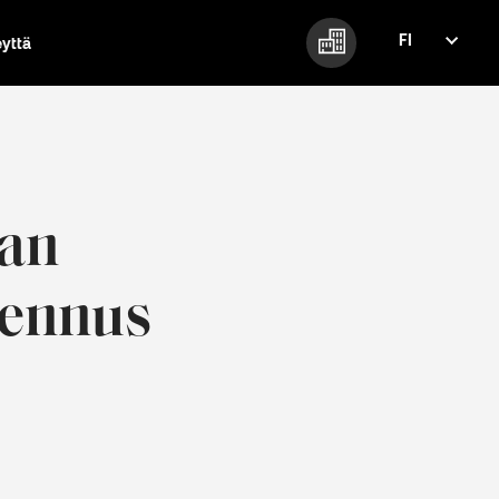
FI
eyttä
FI
EN
aan
kennus