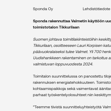
Sponda Oy Lehdistöti
Sponda rakennuttaa Valmetin käyttöön uude
toimistotalon Tikkurilaan
Suomen johtava toimitilakiinteistöihin keskit
Tikkurilaan, osoitteeseen Lauri Korpisen katu
päävuokralaiseksi tulee Valmet. Yli 700 hen
Uudishankkeen rakentaminen on tarkoitus al
valmistuvan loppuvuodesta 2024.
Toimitalon suunnittelussa on panostettu til
rakennuksen energiatehokkuuteen. Toimistotila
kohtaamispaikkoja sekä vaimentavat äänitasoj
parhaat työskentelyolosuhteet niin keskittymis
”Teemme tiivistä suunnitteluyhteistyötä Valm