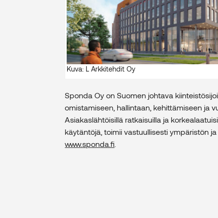
Kuva: L Arkkitehdit Oy
Sponda Oy on Suomen johtava kiinteistösijoitus
omistamiseen, hallintaan, kehittämiseen j
Asiakaslähtöisillä ratkaisuilla ja korkealaatuisi
käytäntöjä, toimii vastuullisesti ympäristön 
www.sponda.fi
.