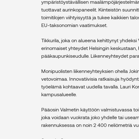
ympäristöystävällisen maalämpöjärjestelmän
tuottavat aurinkopaneelit. Kiinteistön suunni
toimitilojen viihtyisyyttä ja tukee kaikkien t
EU-taksonomian vaatimukset.
Tikkurila, joka on alueena kehittynyt yhdeksi 
erinomaiset yhteydet Helsingin keskustaan, 
pääkaupunkiseudulle. Liikenneyhteydet parane
Monipuolisten liikenneyhteyksien ohella Jo
vetovoimaa. Innovatiivisia ratkaisuja hyöd
työelämä kohtaavat uudella tavalla. Lauri K
kampusalueelle.
Pääosin Valmetin käyttöön valmistuvassa toim
joka voidaan vuokrata joko yhdelle tai useamm
rakennuksessa on noin 2 400 neliömetriä vuok