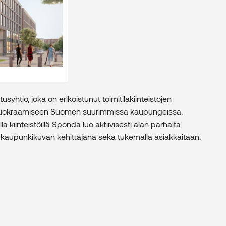
yhtiö, joka on erikoistunut toimitilakiinteistöjen
a vuokraamiseen Suomen suurimmissa kaupungeissa.
lla kiinteistöillä Sponda luo aktiivisesti alan parhaita
ja kaupunkikuvan kehittäjänä sekä tukemalla asiakkaitaan.