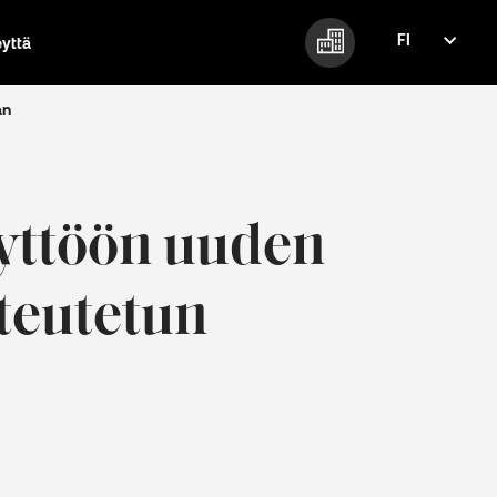
FI
eyttä
FI
EN
an
yttöön uuden
oteutetun