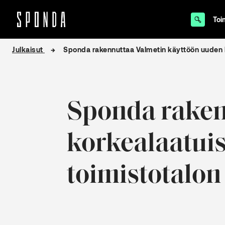
Toi
Hyppää
Julkaisut
Sponda rakennuttaa Valmetin käyttöön uuden ko
sisältöön
Sponda raken
korkealaatuis
toimistotalon