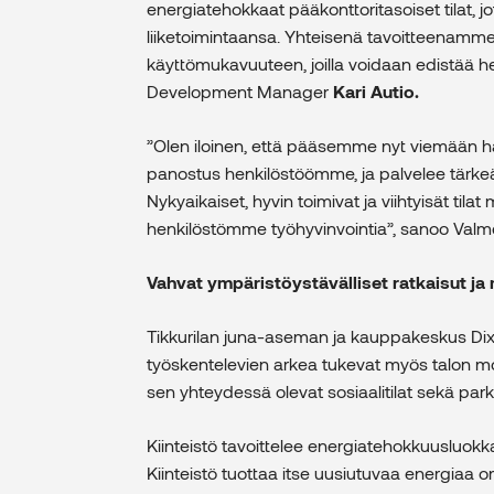
energiatehokkaat pääkonttoritasoiset tilat, j
liiketoimintaansa. Yhteisenä tavoitteenamme 
käyttömukavuuteen, joilla voidaan edistää h
Development Manager
Kari Autio.
”Olen iloinen, että pääsemme nyt viemään ha
panostus henkilöstöömme, ja palvelee tärkeäl
Nykyaikaiset, hyvin toimivat ja viihtyisät til
henkilöstömme työhyvinvointia”, sanoo Valme
Vahvat ympäristöystävälliset ratkaisut ja
Tikkurilan juna-aseman ja kauppakeskus Dix
työskentelevien arkea tukevat myös talon mon
sen yhteydessä olevat sosiaalitilat sekä park
Kiinteistö tavoittelee energiatehokkuusluokk
Kiinteistö tuottaa itse uusiutuvaa energiaa