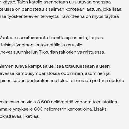
 käyttö. Talon katolle asennetaan uusiutuvaa energiaa
ttelussa on panostettu sisäilman korkeaan laatuun, joka lisää
alossa työskentelevien terveyttä. Tavoitteena on myös täyttää
Vantaan suosituimmista toimitilasijainneista, tarjoaa
Helsinki-Vantaan lentokentälle ja muualle
vat suunnitellun Tikkurilan raitiotien valmistuessa.
kiniemen tuleva kampusalue lisää toteutuessaan alueen
yntävässä kampusympäristössä oppiminen, asuminen ja
orpisen kadun uudisrakennus tulee toimimaan porttina uudelle
italossa on vielä 3 600 neliömetriä vapaata toimistotilaa,
alle yritykselle 800 neliömetrin kerrostiloina. Lisäksi
rattavaa liiketilaa.