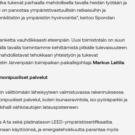
otka tukevat parhaalla mahdollisella tavalla heidän työtään ja
on panostaa ympäristövastuullisiin ratkaisuihin ja
enkilöstön ja ympäristön hyvinvointia”, kertoo Spondan
nketta vauhdikkaasti eteenpäin. Uusi toimistotalo on suuri
lä tavalla toimintamme kehittämistä pitkälle tulevaisuuteen.
at mahdollistavat tehokkaan yhteistyön ja tukevat
tin Järvenpään toimipaikan paikallisjohtaja
Markus Laitila
.
 monipuoliset palvelut
in välittömään läheisyyteen valmistuvassa rakennuksessa
ipuoliset palvelut, kuten lounasravintola, iso pyöräparkki ja
kihalli sähköautojen latauspisteineen.
a A:ta sekä platinatason LEED-ympäristösertifikaattia.
 omaan käyttöönsä, ja energiatehokkuutta parantaa myös