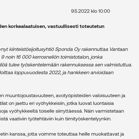
edote 9.5.2022 klo 10:00
n korkealaatuisen, vastuullisesti toteutetun
tynyt kiinteistösijoitusyhtiö Sponda Oy rakennuttaa Vantaan
 9 noin 16 000 kerrosneliön toimistotalon, jonka
kilöä tulee työskentelemään rakennuksessa sen valmistuttua.
oittaa loppuvuodesta 2022, ja hankkeen arvioidaan
ojen muuntojoustavuuteen, avotyöpisteiden valoisuuteen ja
t on jaettu eri vyöhykkeisiin, jotka luovat luontaisia
a vyöhykkeeltä toiselle siirryttäessä. Näin varmistetaan
tä vaativiin työtehtäviin kuin tiimityöskentelyynkin.
etin kanssa, jotta voimme toteuttaa heille muokattavat ja