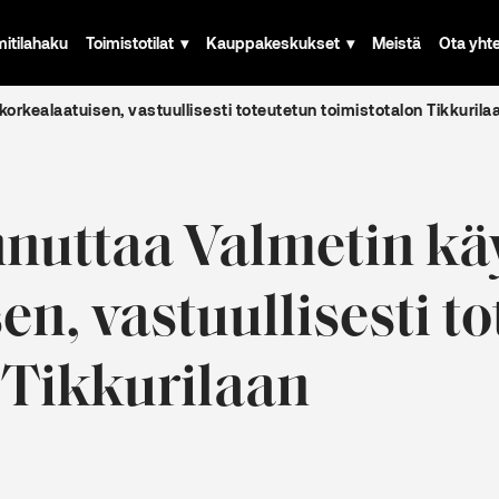
mitilahaku
Toimistotilat
Kauppakeskukset
Meistä
Ota yht
rkealaatuisen, vastuullisesti toteutetun toimistotalon Tikkurila
nuttaa Valmetin kä
en, vastuullisesti t
 Tikkurilaan