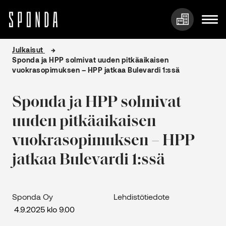
Hyppää
Julkaisut
sisältöön
Sponda ja HPP solmivat uuden pitkäaikaisen
vuokrasopimuksen – HPP jatkaa Bulevardi 1:ssä
Sponda ja HPP solmivat
uuden pitkäaikaisen
vuokrasopimuksen – HPP
jatkaa Bulevardi 1:ssä
Sponda Oy Lehdistötiedote
4.9.2025 klo 9.00