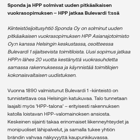
Sponda ja HPP solmivat uuden pitkäaikaisen
vuokrasopimuksen – HPP jatkaa Bulevardi 1:ssä
Kiinteistösijoitusyhtiö Sponda Oy on solminut uuden
pitkäaikaisen vuokrasopimuksen HPP Asianajotoimisto
Oy:n kanssa Helsingin keskustassa, osoitteessa
Bulevardi 1 sijaitsevista toimitiloista. Uusi sopimus jatkaa
HPP:n lähes 20 vuotta kestänyttä vuokrasuhdetta
samassa rakennuksessa ja käynnistää toimitilojen
kokonaisvaltaisen uudistuksen.
Vuonna 1890 valmistunut Bulevardi 1 -kiinteistö on
tunnistettava osa Helsingin katukuvaa. Talo tunnetaan
laajalti myös ’HPP-talona’ – erityisesti rakennuksen
katolla loistavan HPP-valomainoksen ansiosta.
Keskeinen sijainti takaa erinomaiset liikenneyhteydet ja
monipuoliset lähipalvelut, ja samalla tukee yhtiön
brändin vahvaa näkyvyyttä kaupunkikuvassa.