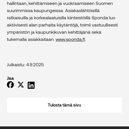
hallintaan, kehittämiseen ja vuokraamiseen Suomen
suurimmissa kaupungeissa. Asiakaslähtöisillä
ratkaisuilla ja korkealaatuisilla kiinteistöillä Sponda luo
aktiivisesti alan parhaita käytäntöjä, toimii vastuullisesti
ympäristön ja kaupunkikuvan kehittäjänä sekä
tukemalla asiakkaitaan.
www.sponda.fi
.
Julkaistu: 4.9.2025
Jaa
Tulosta tämä sivu