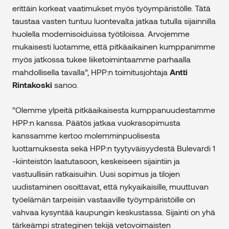
erittäin korkeat vaatimukset myös työympäristölle. Tätä
taustaa vasten tuntuu luontevalta jatkaa tutulla sijainnilla
huolella modernisoiduissa työtiloissa. Arvojemme
mukaisesti luotamme, että pitkäaikainen kumppanimme
myös jatkossa tukee liiketoimintaamme parhaalla
mahdollisella tavalla”, HPP:n toimitusjohtaja
Antti
Rintakoski
sanoo.
”Olemme ylpeitä pitkäaikaisesta kumppanuudestamme
HPP:n kanssa. Päätös jatkaa vuokrasopimusta
kanssamme kertoo molemminpuolisesta
luottamuksesta sekä HPP:n tyytyväisyydestä Bulevardi 1
-kiinteistön laatutasoon, keskeiseen sijaintiin ja
vastuullisiin ratkaisuihin. Uusi sopimus ja tilojen
uudistaminen osoittavat, että nykyaikaisille, muuttuvan
työelämän tarpeisiin vastaaville työympäristöille on
vahvaa kysyntää kaupungin keskustassa. Sijainti on yhä
tärkeämpi strateginen tekijä vetovoimaisten