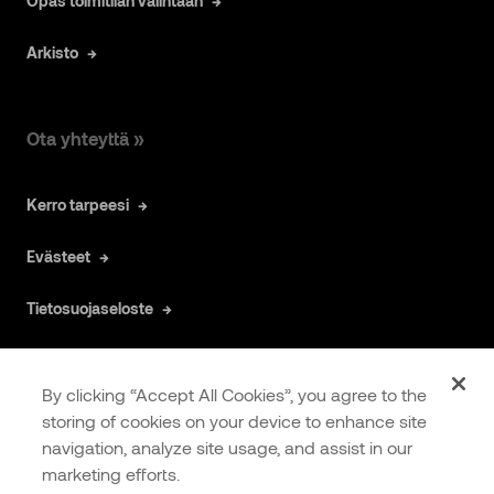
Opas toimitilan valintaan
Arkisto
Ota yhteyttä »
Kerro tarpeesi
Evästeet
Tietosuojaseloste
By clicking “Accept All Cookies”, you agree to the
storing of cookies on your device to enhance site
navigation, analyze site usage, and assist in our
COOKIES
EXTRANET
marketing efforts.
SETTINGS