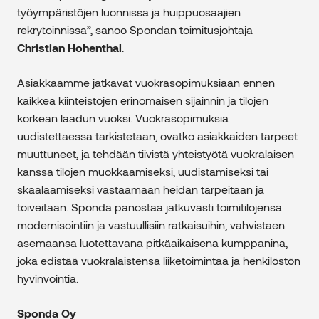
työympäristöjen luonnissa ja huippuosaajien
rekrytoinnissa”, sanoo Spondan toimitusjohtaja
Christian Hohenthal
.
Asiakkaamme jatkavat vuokrasopimuksiaan ennen
kaikkea kiinteistöjen erinomaisen sijainnin ja tilojen
korkean laadun vuoksi. Vuokrasopimuksia
uudistettaessa tarkistetaan, ovatko asiakkaiden tarpeet
muuttuneet, ja tehdään tiivistä yhteistyötä vuokralaisen
kanssa tilojen muokkaamiseksi, uudistamiseksi tai
skaalaamiseksi vastaamaan heidän tarpeitaan ja
toiveitaan. Sponda panostaa jatkuvasti toimitilojensa
modernisointiin ja vastuullisiin ratkaisuihin, vahvistaen
asemaansa luotettavana pitkäaikaisena kumppanina,
joka edistää vuokralaistensa liiketoimintaa ja henkilöstön
hyvinvointia.
Sponda Oy