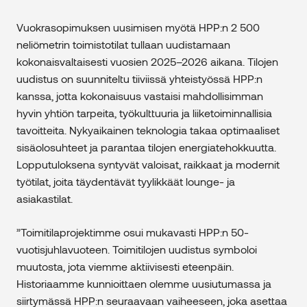
Vuokrasopimuksen uusimisen myötä HPP:n 2 500
neliömetrin toimistotilat tullaan uudistamaan
kokonaisvaltaisesti vuosien 2025–2026 aikana. Tilojen
uudistus on suunniteltu tiiviissä yhteistyössä HPP:n
kanssa, jotta kokonaisuus vastaisi mahdollisimman
hyvin yhtiön tarpeita, työkulttuuria ja liiketoiminnallisia
tavoitteita. Nykyaikainen teknologia takaa optimaaliset
sisäolosuhteet ja parantaa tilojen energiatehokkuutta.
Lopputuloksena syntyvät valoisat, raikkaat ja modernit
työtilat, joita täydentävät tyylikkäät lounge- ja
asiakastilat.
”Toimitilaprojektimme osui mukavasti HPP:n 50-
vuotisjuhlavuoteen. Toimitilojen uudistus symboloi
muutosta, jota viemme aktiivisesti eteenpäin.
Historiaamme kunnioittaen olemme uusiutumassa ja
siirtymässä HPP:n seuraavaan vaiheeseen, joka asettaa