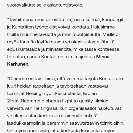
vuorovaikutteiselle asiantuntijatyölle.
”Tavoitteenamme oli löytää tila, jossa kunnat, kaupungit
ja Kuntaliiton työntekijät voivat kohdata. Halusimme
tiloilta muunneltavuutta ja monimuotoisuutta. Meille oli
myös tärkeää löytää sijainti ydinkeskustasta läheltä
eduskuntataloa ja ministeriöitä, mikä tässä kohteessa
toteutuu, sanoo Kuntaliiton toimitusjohtaja
Minna
Karhunen
.
”Olemme erittäin iloisia, että voimme tarjota Kuntaliitolle
juuri heidän tarpeitaan ja tavoitteitaan vastaavat
toimitilat Helsingin ydinkeskustasta, Fabian
21:stä. Näemme globaalin flight to quality -ilmiön
vahvistuvan Helsingissä, kun organisaatiot hakeutuvat
ydinkeskustan keskeisille sijainneille entistä
laadukkaampiin ja paremmin saavutettaviin toimitiloihin.
On myös positiivista, että keskusta kiinnostaa myös