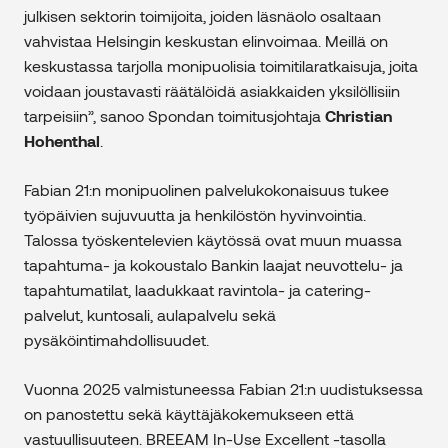
julkisen sektorin toimijoita, joiden läsnäolo osaltaan
vahvistaa Helsingin keskustan elinvoimaa. Meillä on
keskustassa tarjolla monipuolisia toimitilaratkaisuja, joita
voidaan joustavasti räätälöidä asiakkaiden yksilöllisiin
tarpeisiin”, sanoo Spondan toimitusjohtaja
Christian
Hohenthal
.
Fabian 21:n monipuolinen palvelukokonaisuus tukee
työpäivien sujuvuutta ja henkilöstön hyvinvointia.
Talossa työskentelevien käytössä ovat muun muassa
tapahtuma- ja kokoustalo Bankin laajat neuvottelu- ja
tapahtumatilat, laadukkaat ravintola- ja catering-
palvelut, kuntosali, aulapalvelu sekä
pysäköintimahdollisuudet.
Vuonna 2025 valmistuneessa Fabian 21:n uudistuksessa
on panostettu sekä käyttäjäkokemukseen että
vastuullisuuteen. BREEAM In-Use Excellent -tasolla