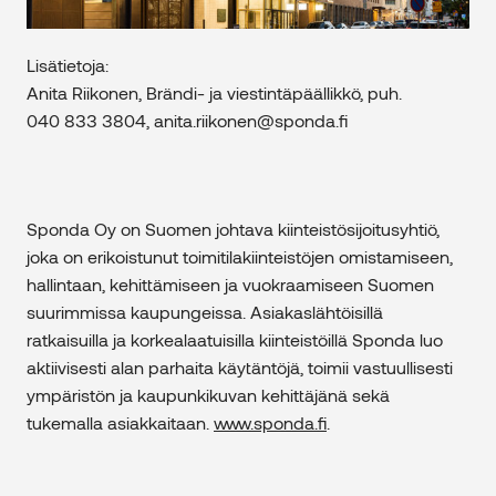
Lisätietoja:
Anita Riikonen, Brändi- ja viestintäpäällikkö, puh.
040 833 3804, anita.riikonen@sponda.fi
Sponda Oy on Suomen johtava kiinteistösijoitusyhtiö,
joka on erikoistunut toimitilakiinteistöjen omistamiseen,
hallintaan, kehittämiseen ja vuokraamiseen Suomen
suurimmissa kaupungeissa. Asiakaslähtöisillä
ratkaisuilla ja korkealaatuisilla kiinteistöillä Sponda luo
aktiivisesti alan parhaita käytäntöjä, toimii vastuullisesti
ympäristön ja kaupunkikuvan kehittäjänä sekä
tukemalla asiakkaitaan.
www.sponda.fi
.