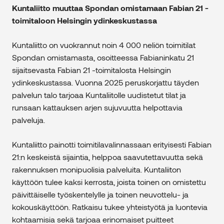
Kuntaliitto muuttaa Spondan omistamaan Fabian 21 -
toimitaloon Helsingin ydinkeskustassa
Kuntaliitto on vuokrannut noin 4 000 neliön toimitilat
Spondan omistamasta, osoitteessa Fabianinkatu 21
sijaitsevasta Fabian 21 -toimitalosta Helsingin
ydinkeskustassa. Vuonna 2025 peruskorjattu täyden
palvelun talo tarjoaa Kuntaliitolle uudistetut tilat ja
runsaan kattauksen arjen sujuvuutta helpottavia
palveluja.
Kuntaliitto painotti toimitilavalinnassaan erityisesti Fabian
21:n keskeistä sijaintia, helppoa saavutettavuutta sekä
rakennuksen monipuolisia palveluita. Kuntaliiton
käyttöön tulee kaksi kerrosta, joista toinen on omistettu
päivittäiselle työskentelylle ja toinen neuvottelu- ja
kokouskäyttöön. Ratkaisu tukee yhteistyötä ja luontevia
kohtaamisia sekä tarjoaa erinomaiset puitteet