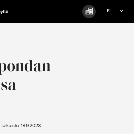
FI
eyttä
FI
EN
Spondan
ssa
Julkaistu: 18.9.2023