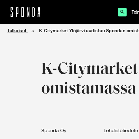
Toi
Hyppää
Julkaisut
K-Citymarket Ylöjärvi uudistuu Spondan omi
sisältöön
K-Citymarket
omistamassa
Sponda Oy Lehdistötie