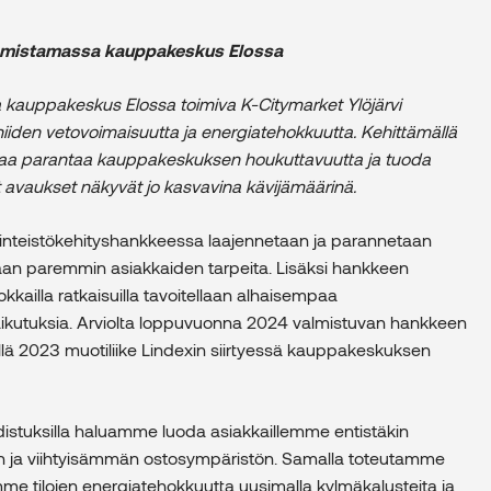
 omistamassa kauppakeskus Elossa
a kauppakeskus Elossa toimiva K-Citymarket Ylöjärvi
 niiden vetovoimaisuutta ja energiatehokkuutta. Kehittämällä
aluaa parantaa kauppakeskuksen houkuttavuutta ja tuoda
et avaukset näkyvät jo kasvavina kävijämäärinä.
inteistökehityshankkeessa laajennetaan ja parannetaan
maan paremmin asiakkaiden tarpeita. Lisäksi hankkeen
okkailla ratkaisuilla tavoitellaan alhaisempaa
ikutuksia. Arviolta loppuvuonna 2024 valmistuvan hankkeen
llä 2023 muotiliike Lindexin siirtyessä kauppakeskuksen
udistuksilla haluamme luoda asiakkaillemme entistäkin
 ja viihtyisämmän ostosympäristön. Samalla toteutamme
mme tilojen energiatehokkuutta uusimalla kylmäkalusteita ja