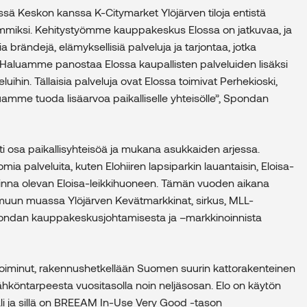
sä Keskon kanssa K-Citymarket Ylöjärven tiloja entistä
mmiksi. Kehitystyömme kauppakeskus Elossa on jatkuvaa, ja
brändejä, elämyksellisiä palveluja ja tarjontaa, jotka
in. Haluamme panostaa Elossa kaupallisten palveluiden lisäksi
uihin. Tällaisia palveluja ovat Elossa toimivat Perhekioski,
luamme tuoda lisäarvoa paikalliselle yhteisölle”, Spondan
osa paikallisyhteisöä ja mukana asukkaiden arjessa.
ia palveluita, kuten Elohiiren lapsiparkin lauantaisin, Eloisa-
oinna olevan Eloisa-leikkihuoneen. Tämän vuoden aikana
n muun muassa Ylöjärven Kevätmarkkinat, sirkus, MLL-
 Spondan kauppakeskusjohtamisesta ja –markkinoinnista
oiminut, rakennushetkellään Suomen suurin kattorakenteinen
köntarpeesta vuositasolla noin neljäsosan. Elo on käytön
aali ja sillä on BREEAM In-Use Very Good -tason