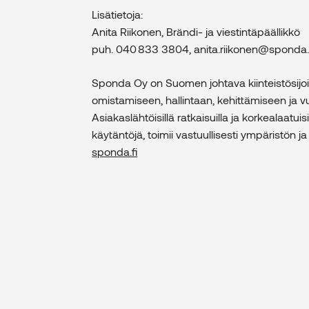
Lisätietoja:
Anita Riikonen, Brändi- ja viestintäpäällikkö
puh. 040 833 3804, anita.riikonen@sponda.
Sponda Oy on Suomen johtava kiinteistösijoitus
omistamiseen, hallintaan, kehittämiseen j
Asiakaslähtöisillä ratkaisuilla ja korkealaatuisi
käytäntöjä, toimii vastuullisesti ympäristön 
sponda.fi