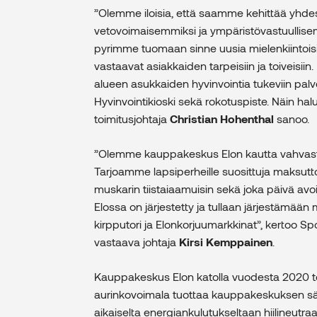
”Olemme iloisia, että saamme kehittää yhdes
vetovoimaisemmiksi ja ympäristövastuullise
pyrimme tuomaan sinne uusia mielenkiintoisia 
vastaavat asiakkaiden tarpeisiin ja toiveisi
alueen asukkaiden hyvinvointia tukeviin palvel
Hyvinvointikioski sekä rokotuspiste. Näin ha
toimitusjohtaja
Christian Hohenthal
sanoo.
”Olemme kauppakeskus Elon kautta vahvasti 
Tarjoamme lapsiperheille suosittuja maksuttom
muskarin tiistaiaamuisin sekä joka päivä av
Elossa on järjestetty ja tullaan järjestämää
kirpputori ja Elonkorjuumarkkinat”, kertoo
vastaava johtaja
Kirsi Kemppainen
.
Kauppakeskus Elon katolla vuodesta 2020 t
aurinkovoimala tuottaa kauppakeskuksen säh
aikaiselta energiankulutukseltaan hiilineutr