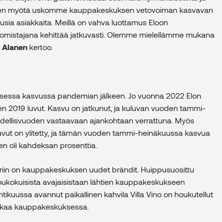
osten myötä uskomme kauppakeskuksen vetovoiman kasvavan
uusia asiakkaita. Meillä on vahva luottamus Eloon
 omistajana kehittää jatkuvasti. Olemme mielellämme mukana
i Alanen
kertoo.
saisessa kasvussa pandemian jälkeen. Jo vuonna 2022 Elon
n 2019 luvut. Kasvu on jatkunut, ja kuluvan vuoden tammi-
 edellisvuoden vastaavaan ajankohtaan verrattuna. Myös
uvut on ylitetty, ja tämän vuoden tammi-heinäkuussa kasvua
n oli kahdeksan prosenttia.
ääriin on kauppakeskuksen uudet brändit. Huippusuosittu
oukokuisista avajaisistaan lähtien kauppakeskukseen
tikuussa avannut paikallinen kahvila Villa Vino on houkutellut
ikaa kauppakeskuksessa.