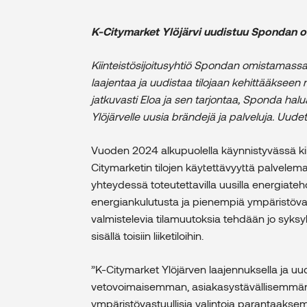
K-Citymarket Ylöjärvi uudistuu Spondan
Kiinteistösijoitusyhtiö Spondan omistamass
laajentaa ja uudistaa tilojaan kehittääkseen
jatkuvasti Eloa ja sen tarjontaa, Sponda h
Ylöjärvelle uusia brändejä ja palveluja. Uud
Vuoden 2024 alkupuolella käynnistyvässä ki
Citymarketin tilojen käytettävyyttä palvele
yhteydessä toteutettavilla uusilla energiateh
energiankulutusta ja pienempiä ympäristöva
valmistelevia tilamuutoksia tehdään jo syksy
sisällä toisiin liiketiloihin.
”K-Citymarket Ylöjärven laajennuksella ja u
vetovoimaisemman, asiakasystävällisemmän
ympäristövastuullisia valintoja parantaakse