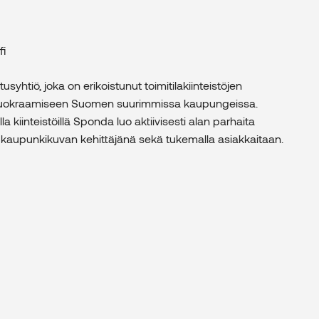
fi
yhtiö, joka on erikoistunut toimitilakiinteistöjen
a vuokraamiseen Suomen suurimmissa kaupungeissa.
lla kiinteistöillä Sponda luo aktiivisesti alan parhaita
ja kaupunkikuvan kehittäjänä sekä tukemalla asiakkaitaan.