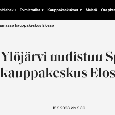
mitilahaku
Toimistotilat
Kauppakeskukset
Meistä
Ota yht
stamassa kauppakeskus Elossa
 Ylöjärvi uudistuu 
 kauppakeskus Elo
dote 18.9.2023 klo 9.30