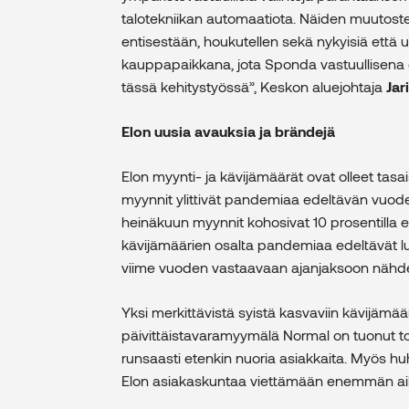
talotekniikan automaatiota. Näiden muut
entisestään, houkutellen sekä nykyisiä että 
kauppapaikkana, jota Sponda vastuullisena
tässä kehitystyössä”, Keskon aluejohtaja
Jar
Elon uusia avauksia ja brändejä
Elon myynti- ja kävijämäärät ovat olleet ta
myynnit ylittivät pandemiaa edeltävän vuode
heinäkuun myynnit kohosivat 10 prosentilla
kävijämäärien osalta pandemiaa edeltävät l
viime vuoden vastaavaan ajanjaksoon nähde
Yksi merkittävistä syistä kasvaviin kävijäm
päivittäistavaramyymälä Normal on tuonut t
runsaasti etenkin nuoria asiakkaita. Myös huh
Elon asiakaskuntaa viettämään enemmän a