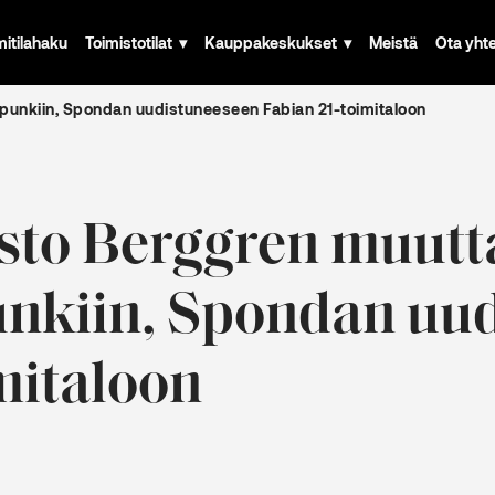
mitilahaku
Toimistotilat
Kauppakeskukset
Meistä
Ota yht
punkiin, Spondan uudistuneeseen Fabian 21-toimitaloon
isto Berggren muutt
nkiin, Spondan uu
mitaloon