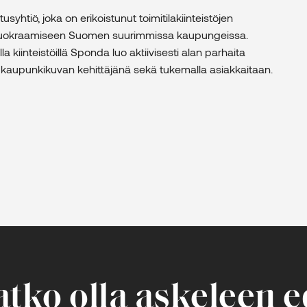
yhtiö, joka on erikoistunut toimitilakiinteistöjen
a vuokraamiseen Suomen suurimmissa kaupungeissa.
lla kiinteistöillä Sponda luo aktiivisesti alan parhaita
ja kaupunkikuvan kehittäjänä sekä tukemalla asiakkaitaan.