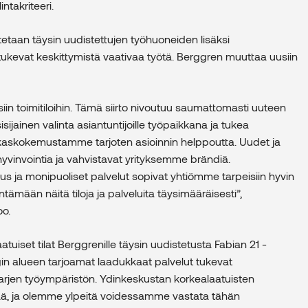
intakriteeri.
etaan täysin uudistettujen työhuoneiden lisäksi
tka tukevat keskittymistä vaativaa työtä. Berggren muuttaa uusiin
n toimitiloihin. Tämä siirto nivoutuu saumattomasti uuteen
ijainen valinta asiantuntijoille työpaikkana ja tukea
kaskokemustamme tarjoten asioinnin helppoutta. Uudet ja
yvinvointia ja vahvistavat yrityksemme brändiä.
 ja monipuoliset palvelut sopivat yhtiömme tarpeisiin hyvin
mään näitä tiloja ja palveluita täysimääräisesti”,
o.
tuiset tilat Berggrenille täysin uudistetusta Fabian 21 -
gin alueen tarjoamat laadukkaat palvelut tukevat
n arjen työympäristön. Ydinkeskustan korkealaatuisten
tää, ja olemme ylpeitä voidessamme vastata tähän