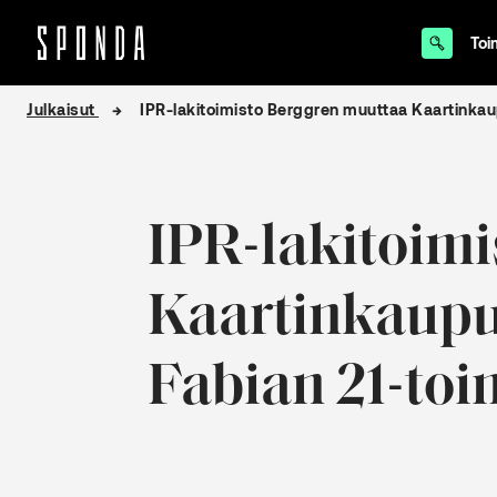
Toi
Hyppää
Julkaisut
IPR-lakitoimisto Berggren muuttaa Kaartinkau
sisältöön
IPR-lakitoim
Kaartinkaupu
Fabian 21-toi