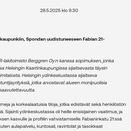
te 28.5.2025 klo 9.30
nkaupunkiin, Spondan uudistuneeseen Fabian 21-
IPR-lakitoimisto Berggren Oy:n kanssa sopimuksen, jonka
a Helsingin Kaartinkaupungissa sijaitsevasta täysin
mitalosta. Helsingin ydinkeskustassa sijaitseva
tuntijayrityksiä, jotka arvostavat alueen monipuolisia
 saavutettavuutta.
eja ja korkealaatuisia tiloja, jotka edistävät sekä henkilöstön
. Sijainti ydinkeskustassa oli heille ensisijainen vaatimus, ja
ksen kasvulle ja profiilin vahvistamiselle. Fabianinkatu 21:ssä
kuten aulapalvelu, kuntosali, ravintolat ja tasokkaat