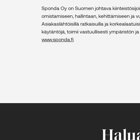
Sponda Oy on Suomen johtava kiinteistösijoitus
omistamiseen, hallintaan, kehittämiseen j
Asiakaslähtöisillä ratkaisuilla ja korkealaatuisi
käytäntöjä, toimii vastuullisesti ympäristön 
www.sponda.fi
.