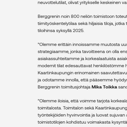
neuvottelutilat, olivat yritykselle keskeinen val
Berggrenin noin 800 neliön toimistoon toteut
tiimityöskentelytilaa sekä hiljaisia tiloja, jo
tiloihinsa syksyllä 2025.
”Olemme erittäin innoissamme muutosta uusii
strategiaamme, jonka tavoitteena on olla ensis
asiakassuhteitamme ja korkealaatuista asia
modernit tilat edesauttavat henkilöstömme h
Kaartinkaupungin erinomainen saavutettavuus
ja odotamme innolla, että pääsemme hyödyntä
Berggrenin toimitusjohtaja
Mika Toikka
sano
”Olemme iloisia, että voimme tarjota korkealaa
toimitalosta. Toimitalon sekä Kaartinkaupun
työntekijöiden hyvinvointia ja luovat sujuva
toimistotilojen kohdistuu voimakasta kysyn