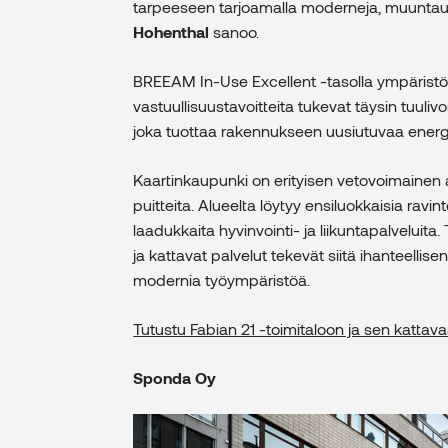
tarpeeseen tarjoamalla moderneja, muuntautu
Hohenthal
sanoo.
BREEAM In-Use Excellent -tasolla ympäristös
vastuullisuustavoitteita tukevat täysin tuuliv
joka tuottaa rakennukseen uusiutuvaa energi
Kaartinkaupunki on erityisen vetovoimainen al
puitteita. Alueelta löytyy ensiluokkaisia ravinto
laadukkaita hyvinvointi- ja liikuntapalveluita.
ja kattavat palvelut tekevät siitä ihanteellisen 
modernia työympäristöä.
Tutustu Fabian 21 -toimitaloon ja sen kattav
Sponda Oy