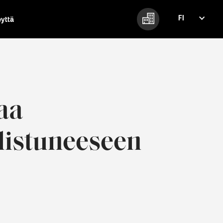
FI
eyttä
FI
EN
aa
distuneeseen