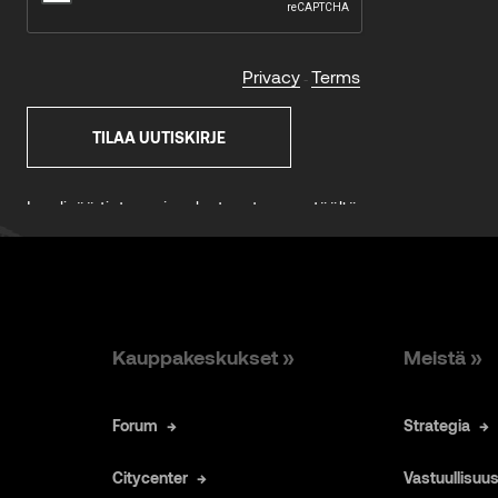
Kauppakeskukset »
Meistä »
Forum
Strategia
Citycenter
Vastuullisuu