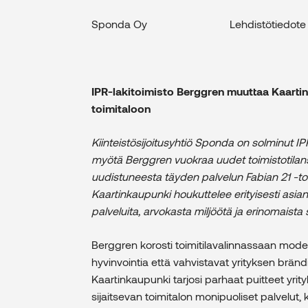
Sponda Oy Lehdistötiedo
IPR-lakitoimisto Berggren muuttaa Kaarti
toimitaloon
Kiinteistösijoitusyhtiö Sponda on solminut 
myötä Berggren vuokraa uudet toimistotilans
uudistuneesta täyden palvelun Fabian 21 -toi
Kaartinkaupunki houkuttelee erityisesti asian
palveluita, arvokasta miljöötä ja erinomaista
Berggren korosti toimitilavalinnassaan modern
hyvinvointia että vahvistavat yrityksen brändiä
Kaartinkaupunki tarjosi parhaat puitteet yrity
sijaitsevan toimitalon monipuoliset palvelut, 