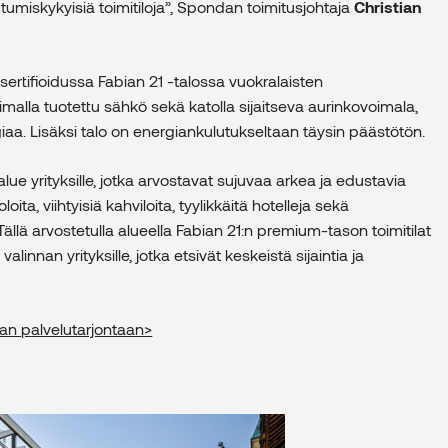
miskykyisiä toimitiloja”, Spondan toimitusjohtaja
Christian
ertifioidussa Fabian 21 -talossa vuokralaisten
oimalla tuotettu sähkö sekä katolla sijaitseva aurinkovoimala,
aa. Lisäksi talo on energiankulutukseltaan täysin päästötön.
ue yrityksille, jotka arvostavat sujuvaa arkea ja edustavia
loita, viihtyisiä kahviloita, tyylikkäitä hotelleja sekä
 Tällä arvostetulla alueella Fabian 21:n premium-tason toimitilat
valinnan yrityksille, jotka etsivät keskeistä sijaintia ja
aan palvelutarjontaan>