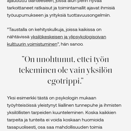
ajauduttu tilanteeseen, jossa alun perin hyvää
tarkoittaneet ratkaisut ja toimintamallit ajavat ihmisiä
työuupumukseen ja yrityksiä tuottavuusongelmiin.
”Taustalla on kehityskulkuja, joissa kaikissa on
nähtävissä
yksilökeskeisen ja ylipsykologisoivan
kulttuurin voimistuminen
”, hän sanoo.
On unohtunut, ettei työn
tekeminen ole vain yksilön
egotrippi.
Yksi esimerkki tästä on psykologin mukaan
työyhteisöissä yleistynyt liiallinen tunnepuhe ja ihmisten
yksilöllisten tarpeiden kuunteleminen. Koska kaikkien
tarpeita ja tunteita ei voida koskaan huomioida
tasapuolisesti, osa saa mahdollisuuden toimia