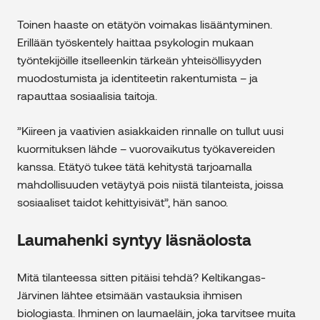
Toinen haaste on etätyön voimakas lisääntyminen.
Erillään työskentely haittaa psykologin mukaan
työntekijöille itselleenkin tärkeän yhteisöllisyyden
muodostumista ja identiteetin rakentumista – ja
rapauttaa sosiaalisia taitoja.
”Kiireen ja vaativien asiakkaiden rinnalle on tullut uusi
kuormituksen lähde – vuorovaikutus työkavereiden
kanssa. Etätyö tukee tätä kehitystä tarjoamalla
mahdollisuuden vetäytyä pois niistä tilanteista, joissa
sosiaaliset taidot kehittyisivät”, hän sanoo.
Laumahenki syntyy läsnäolosta
Mitä tilanteessa sitten pitäisi tehdä? Keltikangas-
Järvinen lähtee etsimään vastauksia ihmisen
biologiasta. Ihminen on laumaeläin, joka tarvitsee muita