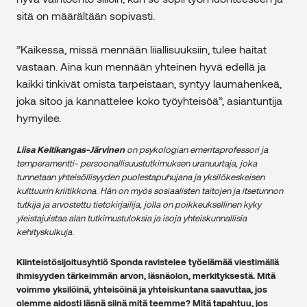
sitä on määrältään sopivasti.
”Kaikessa, missä mennään liiallisuuksiin, tulee haitat
vastaan. Aina kun mennään yhteinen hyvä edellä ja
kaikki tinkivät omista tarpeistaan, syntyy laumahenkeä,
joka sitoo ja kannattelee koko työyhteisöä”, asiantuntija
hymyilee.
Liisa Keltikangas-Järvinen
on psykologian emeritaprofessori ja
temperamentti- persoonallisuustutkimuksen uranuurtaja, joka
tunnetaan yhteisöllisyyden puolestapuhujana ja yksilökeskeisen
kulttuurin kriitikkona. Hän on myös sosiaalisten taitojen ja itsetunnon
tutkija ja arvostettu tietokirjailija, jolla on poikkeuksellinen kyky
yleistajuistaa alan tutkimustuloksia ja isoja yhteiskunnallisia
kehityskulkuja.
Kiinteistösijoitusyhtiö Sponda ravistelee työelämää viestimällä
ihmisyyden tärkeimmän arvon, läsnäolon, merkityksestä. Mitä
voimme yksilöinä, yhteisöinä ja yhteiskuntana saavuttaa, jos
olemme aidosti läsnä siinä mitä teemme? Mitä tapahtuu, jos