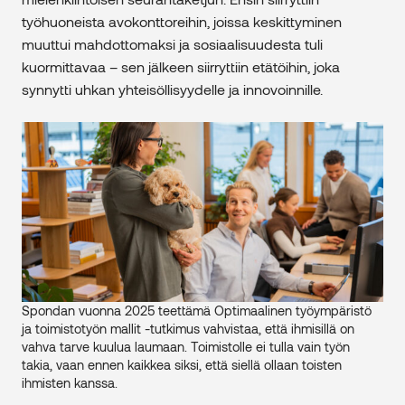
työhuoneista avokonttoreihin, joissa keskittyminen
muuttui mahdottomaksi ja sosiaalisuudesta tuli
kuormittavaa – sen jälkeen siirryttiin etätöihin, joka
synnytti uhkan yhteisöllisyydelle ja innovoinnille.
Spondan vuonna 2025 teettämä Optimaalinen työympäristö
ja toimistotyön mallit -tutkimus vahvistaa, että ihmisillä on
vahva tarve kuulua laumaan. Toimistolle ei tulla vain työn
takia, vaan ennen kaikkea siksi, että siellä ollaan toisten
ihmisten kanssa.