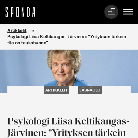
Hyppää
Artikkelit
sisältöön
Psykologi Liisa Keltikangas-Järvinen: ”Yrityksen tärkein
tila on taukohuone”
ARTIKKELIT
LÄSNÄOLO
Psykologi Liisa Keltikangas-
Järvinen: ”Yrityksen tärkein