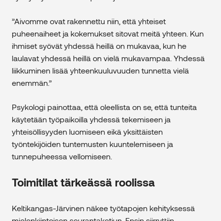
”Aivomme ovat rakennettu niin, että yhteiset
puheenaiheet ja kokemukset sitovat meitä yhteen. Kun
ihmiset syövät yhdessä heillä on mukavaa, kun he
laulavat yhdessä heillä on vielä mukavampaa. Yhdessä
liikkuminen lisää yhteenkuuluvuuden tunnetta vielä
enemmän.”
Psykologi painottaa, että oleellista on se, että tunteita
käytetään työpaikoilla yhdessä tekemiseen ja
yhteisöllisyyden luomiseen eikä yksittäisten
työntekijöiden tuntemusten kuuntelemiseen ja
tunnepuheessa vellomiseen.
Toimitilat tärkeässä roolissa
Keltikangas-Järvinen näkee työtapojen kehityksessä
mielenkiintoisen seurantaketjun. Ensin siirryttiin