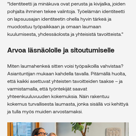
”Identiteetti ja minäkuva ovat perusta ja kivijalka, joiden
pohjalta ihminen tekee valintoja. Työelämän identiteetti
on lapsuusajan identiteetin ohella hyvin tärkeä ja
muodostuu työpaikkaan ja omaan laumaan
kuulumisesta, yhdessäolosta ja yhteisistä tavoitteista.”
Arvoa läsnäololle ja sitoutumiselle
Miten laumahenkeä sitten voisi työpaikoilla vahvistaa?
Asiantuntijan mukaan kahdella tavalla. Pitämällä huolta,
että kaikki asettuvat yhteisten tavoitteiden taakse – ja
varmistamalla, että työntekijät saavat
yhteenkuuluvuuden kokemuksia. Näin rakentuu
kokemus turvallisesta laumasta, jonka sisällä voi kehittyä
ja tulla myös muiden arvostamaksi.