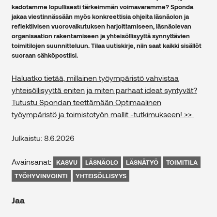
kadotamme lopullisesti tärkeimmän voimavaramme? Sponda
jakaa viestinnässään myös konkreettisia ohjeita läsnäolon ja
reflektiivisen vuorovaikutuksen harjoittamiseen, läsnäolevan
organisaation rakentamiseen ja yhteisöllisyyttä synnyttävien
toimitilojen suunnitteluun. Tilaa uutiskirje, niin saat kaikki sisällöt
suoraan sähköpostiisi.
Haluatko tietää, millainen työympäristö vahvistaa
yhteisöllisyyttä eniten ja miten parhaat ideat syntyvät?
Tutustu Spondan teettämään Optimaalinen
työympäristö ja toimistotyön mallit -tutkimukseen! >>
Julkaistu: 8.6.2026
Avainsanat:
KASVU
LÄSNÄOLO
LÄSNÄTYÖ
TOIMITILA
TYÖHYVINVOINTI
YHTEISÖLLISYYS
Jaa