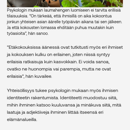
Psykologin mukaan laumahengen luomiseen ei tarvita erillisiä
tilaisuuksia. ”On tärkeää, että ihmisillä on aika kokoontua
jonkun yhteisen asian äärelle työpäivän aikana tai sen jälkeen.
Ja että kokousten lomassa ehditään puhua muutakin kuin
työasioita”, hän sanoo.
”Etäkokouksissa äänessä ovat tutkitusti myös eri ihmiset
ja kokouksen kulku on erilainen, joten niissä syntyy
erilaisia ratkaisuja kuin kasvokkain. Ei voida sanoa,
ovatko ne huonompia vai parempia, mutta ne ovat
erilaisia”, hän kuvailee.
Yhteisöllisyys tukee psykologin mukaan myös ihmisen
identiteetin rakentumista. Identiteetti muodostuu siitä,
mihin ihminen katsoo kuuluvansa ja minäkuva siitä, mitä
laatuja ja adjektiiveja ihminen liittää itseensä eri
elämänalueilla.