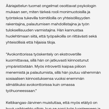
Ääriajattelun tuomat ongelmat osoittavat psykologin
mukaan sen, miten tärkeä rooli monimuotoisilla ja
työntekoa tukevilla toimitiloilla on yhteisöllisyyden
rakentajina, palautumisen mahdollistajina ja työn
tuloksellisuuden varmistajina. Hän kannustaa
huolehtimaan siitä, että työpaikoilla on riittävästi sekä
yhteisöllisiä että hiljaisia tiloja.
”Avokonttorissa työskentely on ekstrovertille
kuormittavaa, sillä hän on jatkuvasti kiinnostunut
ympäristöstään. Myös introvertti kaipaa piiloon
menemistä ja palautumista, sillä hän joutuu vähemmän
sosiaalisen kiinnostuksensa vuoksi enemmän
silmätikuksi avokonttorissa kuin omassa
työhuoneessaan.”
Keltikangas-Järvinen muistuttaa, että myös etätyö on
hyvä vaihtoehto silloin, kun se sopii työn luonteeseen ja