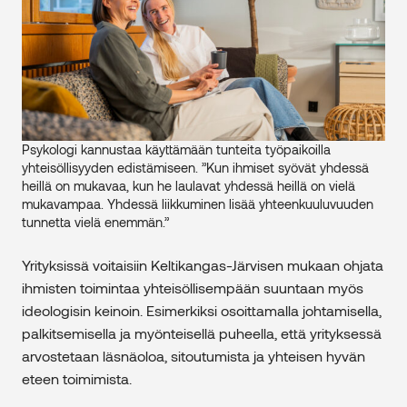
Psykologi kannustaa käyttämään tunteita työpaikoilla
yhteisöllisyyden edistämiseen. ”Kun ihmiset syövät yhdessä
heillä on mukavaa, kun he laulavat yhdessä heillä on vielä
mukavampaa. Yhdessä liikkuminen lisää yhteenkuuluvuuden
tunnetta vielä enemmän.”
Yrityksissä voitaisiin Keltikangas-Järvisen mukaan ohjata
ihmisten toimintaa yhteisöllisempään suuntaan myös
ideologisin keinoin. Esimerkiksi osoittamalla johtamisella,
palkitsemisella ja myönteisellä puheella, että yrityksessä
arvostetaan läsnäoloa, sitoutumista ja yhteisen hyvän
eteen toimimista.