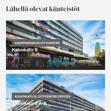
Lähellä olevat kiinteistöt
KAUPPAKESKUS CITYCENTER
Kaivokatu 8
m²
Kluuvi,
00100 Helsinki
KAIVOKATU 8, CITYCENTER OFFICES
Kaivokatu 8 A-B
155 – 2164 m²
Kluuvi,