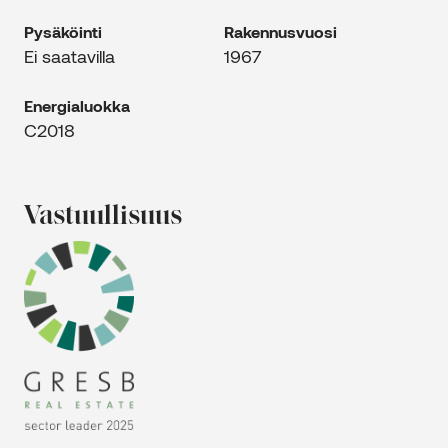
Pysäköinti
Rakennus­vuosi
Ei saatavilla
1967
Energia­luokka
C2018
Vastuulli­suus